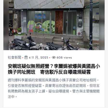
社會新聞
4 11 月, 2025
608 views
安親班疑似無照經營？李麗娟被爆與黃國昌小
姨子同址開班 寄信駁斥反自曝違規疑雲
週刊爆料李麗娟的安親班與黃國昌小姨子高翬公司地址相同，
引發是否無照經營疑雲。高翬寄出存證信函否認開班，但坦言
有聘教師為親友孩子上課，疑似自曝違規。警方與主管機關關
注中。