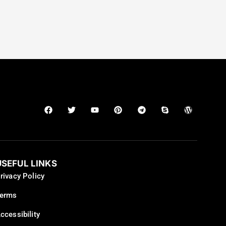
USEFUL LINKS
rivacy Policy
erms
ccessibility