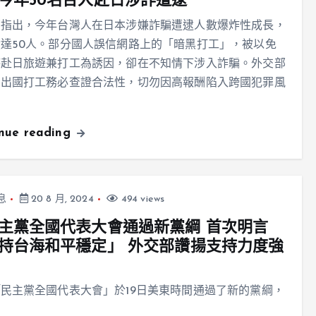
今年50名台人赴日涉詐遭逮
部指出，今年台灣人在日本涉嫌詐騙遭逮人數爆炸性成長，
達50人。部分國人誤信網路上的「暗黑打工」，被以免
待赴日旅遊兼打工為誘因，卻在不知情下涉入詐騙。外交部
，出國打工務必查證合法性，切勿因高報酬陷入跨國犯罪風
inue reading
息
20 8 月, 2024
494 views
主黨全國代表大會通過新黨綱 首次明言
持台海和平穩定」 外交部讚揚支持力度強
民主黨全國代表大會」於19日美東時間通過了新的黨綱，