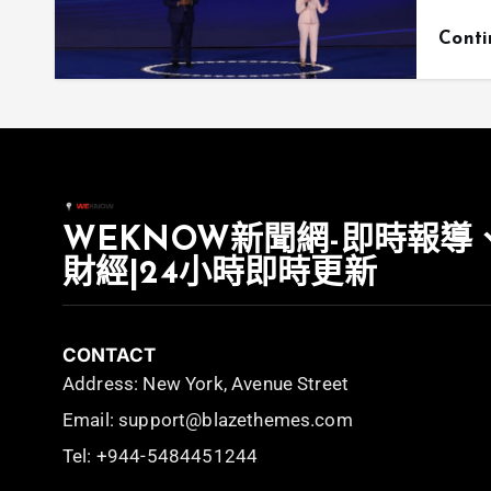
Cont
WEKNOW新聞網-即時報導
財經|24小時即時更新
CONTACT
Address: New York, Avenue Street
Email: support@blazethemes.com
Tel: +944-5484451244