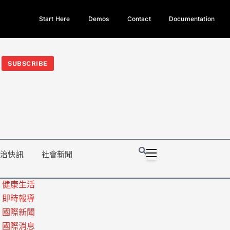
Start Here
Demos
Contact
Documentation
今日熱門新聞TOP3｜西拉雅族正式成第17個原住民族、立院電競
光電場回扣
法審查爆衝突、跨國運毒案重判12年
地方利益輸
SUBSCRIBE
政治快訊
社會新聞
健康生活
即時報導
國際新聞
國際消息