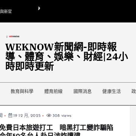
O與新官
翁曉玲喊刪陸委會1295萬媒宣費惹議 梁文傑回「只能靠嘴巴」
藍綠延燒地方宣傳預算戰
WEKNOW新聞網-即時報
導、體育、娛樂、財經|24小
時即時更新
教育與科學
體育前線
國際消息
健康生活
聞
19 12 月, 2025
308 views
免費日本旅遊打工 暗黑打工變詐騙陷