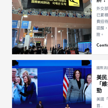
阱！
外交
已累積
費招
提醒
險。
Cont
國際消
美民
「維
勁
美國「
首…