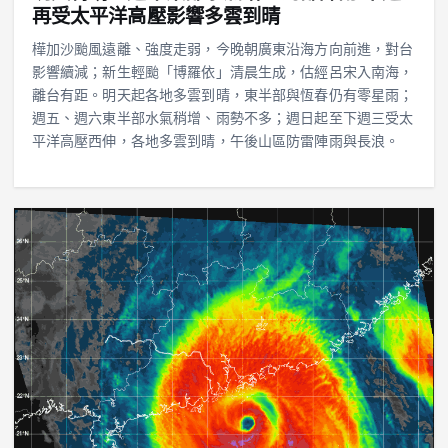
再受太平洋高壓影響多雲到晴
樺加沙颱風遠離、強度走弱，今晚朝廣東沿海方向前進，對台
影響續減；新生輕颱「博羅依」清晨生成，估經呂宋入南海，
離台有距。明天起各地多雲到晴，東半部與恆春仍有零星雨；
週五、週六東半部水氣稍增、雨勢不多；週日起至下週三受太
平洋高壓西伸，各地多雲到晴，午後山區防雷陣雨與長浪。