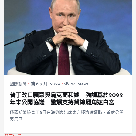
國際新聞
6 9 月, 2024
571 views
普丁改口願意與烏克蘭和談 強調基於2022
年未公開協議 驚爆支持賀錦麗角逐白宮
俄羅斯總統普丁5日在海參崴出席東方經濟論壇時，首度公開
表示已…