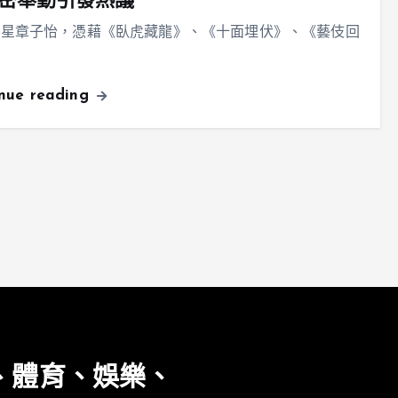
密舉動引發熱議
影星章子怡，憑藉《臥虎藏龍》、《十面埋伏》、《藝伎回
inue reading
、體育、娛樂、