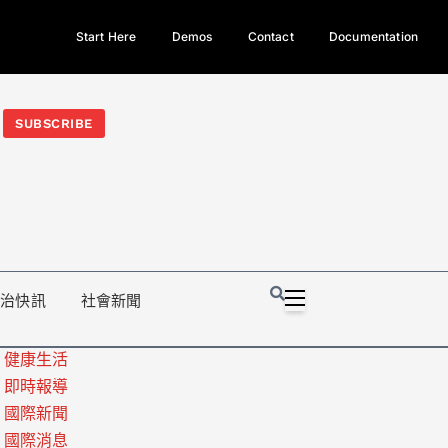
Start Here
Demos
Contact
Documentation
今日熱門新聞TOP3｜西拉雅族正式成第17個原住民族、立院電競
光電場回扣
法審查爆衝突、跨國運毒案重判12年
地方利益輸
SUBSCRIBE
政治快訊
社會新聞
健康生活
即時報導
國際新聞
國際消息