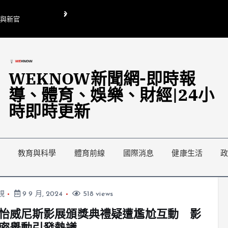
O與新官
翁曉玲喊刪陸委會1295萬媒宣費惹議 梁文傑回「只能靠嘴巴」
藍綠延燒地方宣傳預算戰
WEKNOW新聞網-即時報
導、體育、娛樂、財經|24小
時即時更新
教育與科學
體育前線
國際消息
健康生活
視
9 9 月, 2024
518 views
怡威尼斯影展頒獎典禮疑遭尷尬互動 影