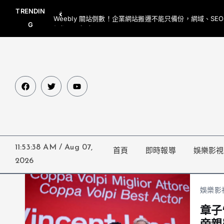
TRENDIN
Weebly 關站倒數！企業網站搬遷不能只備份，網域、SE
G
網都要一起處理
11:53:38 AM
/
Aug 07,
首頁
即時報導
娛樂影視
2026
娛樂影
章子