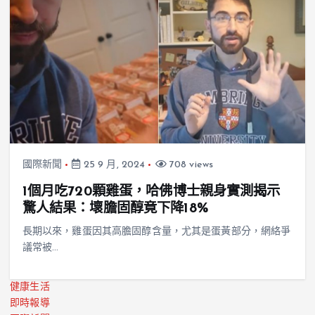
國際新聞
25 9 月, 2024
708 views
1個月吃720顆雞蛋，哈佛博士親身實測揭示
驚人結果：壞膽固醇竟下降18%
長期以來，雞蛋因其高膽固醇含量，尤其是蛋黃部分，網絡爭
議常被…
健康生活
即時報導