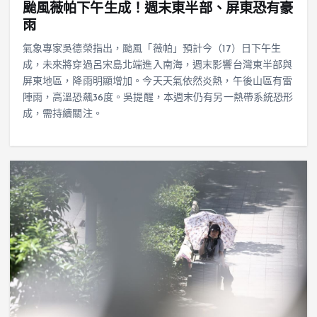
颱風薇帕下午生成！週末東半部、屏東恐有豪
雨
氣象專家吳德榮指出，颱風「薇帕」預計今（17）日下午生
成，未來將穿過呂宋島北端進入南海，週末影響台灣東半部與
屏東地區，降雨明顯增加。今天天氣依然炎熱，午後山區有雷
陣雨，高溫恐飆36度。吳提醒，本週末仍有另一熱帶系統恐形
成，需持續關注。