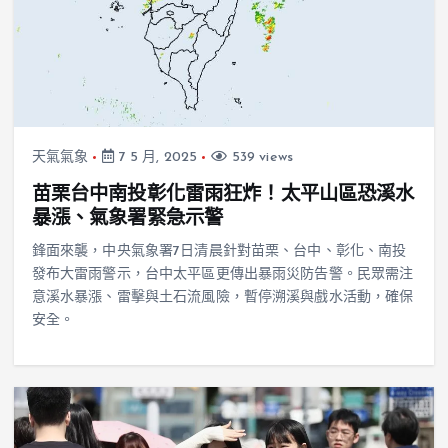
天氣氣象
7 5 月, 2025
539 views
苗栗台中南投彰化雷雨狂炸！太平山區恐溪水
暴漲、氣象署緊急示警
鋒面來襲，中央氣象署7日清晨針對苗栗、台中、彰化、南投
發布大雷雨警示，台中太平區更傳出暴雨災防告警。民眾需注
意溪水暴漲、雷擊與土石流風險，暫停溯溪與戲水活動，確保
安全。