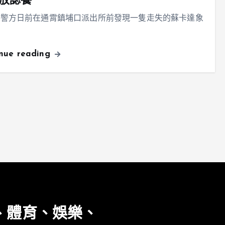
放認養
縣警方日前在通霄鎮埔口派出所前發現一隻走失的蘇卡達象
inue reading
、體育、娛樂、