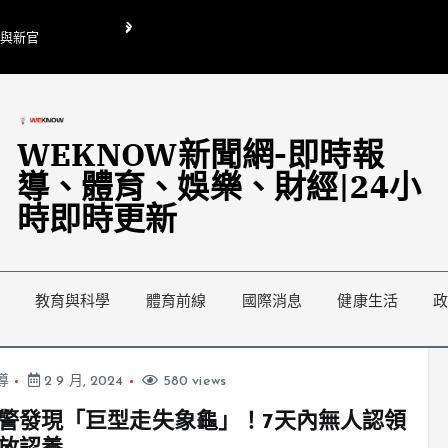
O與新官
翁曉玲喊刪陸委會1295萬媒宣費惹議 梁文傑回「只能靠嘴巴」
藍綠延燒地方宣傳預算戰
WEKNOW新聞網-即時報
導、體育、娛樂、財經|24小
時即時更新
教育與科學
體育前線
國際消息
健康生活
導
2 9 月, 2024
580 views
警發現「巨型走失象龜」！7天內無人認領