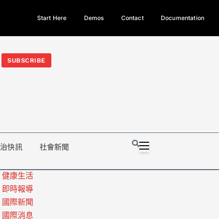
Start Here
Demos
Contact
Documentation
今日熱門新聞TOP3｜西拉雅族正式成第17個原住民族、立院電競
光電場回扣
法審查爆衝突、跨國運毒案重判12年
地方利益輸
SUBSCRIBE
政治快訊
社會新聞
健康生活
即時報導
國際新聞
國際消息