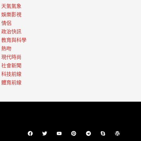
天氣氣象
娛樂影視
情侶
政治快訊
教育與科學
熱吻
現代時尚
社會新聞
科技前線
體育前線