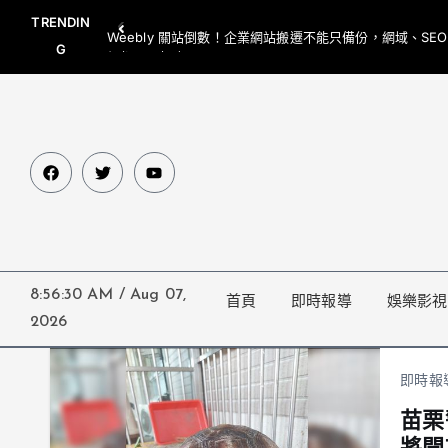
TRENDIN
Weebly 關站倒數！企業網站搬遷不能只備份，網域、SE
G
網都要一起處理
8:56:30 AM
/
Aug 07,
首頁
即時報導
娛樂影視
2026
即時報
苗栗