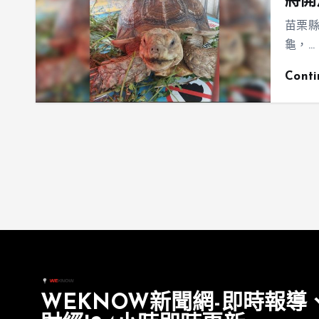
將開
苗栗
龜，…
Cont
WEKNOW新聞網-即時報導