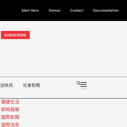
Start Here
Demos
Contact
Documentation
今日熱門新聞TOP3｜西拉雅族正式成第17個原住民族、立院電競
光電場回扣
法審查爆衝突、跨國運毒案重判12年
地方利益輸
SUBSCRIBE
政治快訊
社會新聞
健康生活
即時報導
國際新聞
國際消息