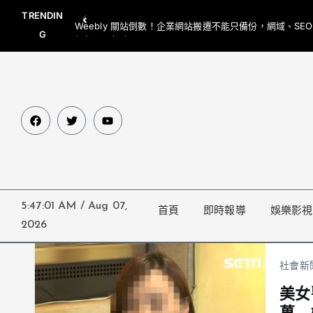
TRENDIN
Weebly 關站倒數！企業網站搬遷不能只備份，網域、SE
G
網都要一起處理
5:47:01 AM
/
Aug 07,
首頁
即時報導
娛樂影視
2026
社會新
美女