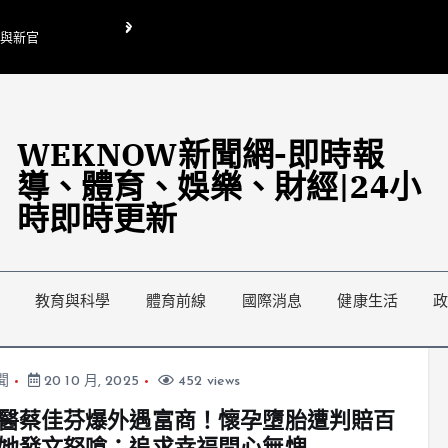
O與新官
翁曉玲喊刪陸委會1295萬媒宣費惹議 梁文傑回「只能靠嘴巴」
藍綠延燒地方宣傳預算戰
WEKNOW新聞網-即時報
導、體育、娛樂、財經|24小
時即時更新
教育與科學
體育前線
國際消息
健康生活
聞
20 10 月, 2025
452 views
醫蔡佳芬爆外遇富商！懷孕墮胎遭判賠百