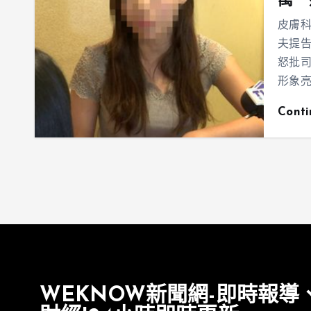
萬 
皮膚
夫提
怒批
形象
Cont
WEKNOW新聞網-即時報導