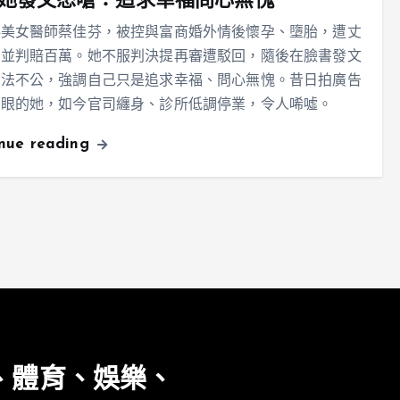
她發文怒嗆：追求幸福問心無愧
科美女醫師蔡佳芬，被控與富商婚外情後懷孕、墮胎，遭丈
告並判賠百萬。她不服判決提再審遭駁回，隨後在臉書發文
司法不公，強調自己只是追求幸福、問心無愧。昔日拍廣告
亮眼的她，如今官司纏身、診所低調停業，令人唏噓。
inue reading
、體育、娛樂、