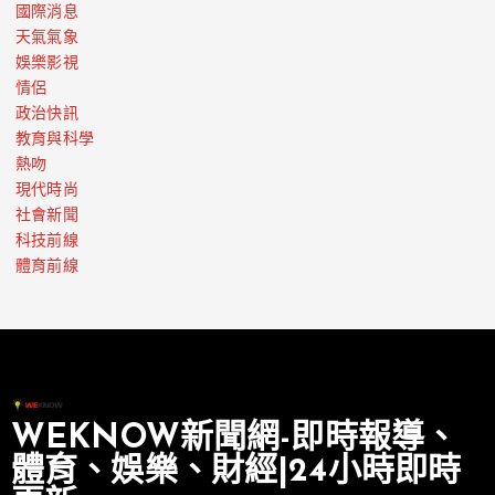
國際消息
天氣氣象
娛樂影視
情侶
政治快訊
教育與科學
熱吻
現代時尚
社會新聞
科技前線
體育前線
WEKNOW新聞網-即時報導、
體育、娛樂、財經|24小時即時