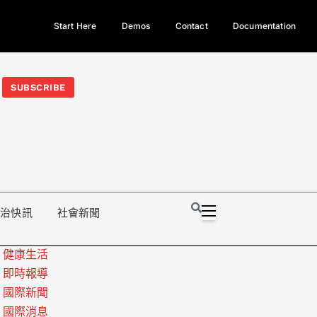
Start Here
Demos
Contact
Documentation
今日熱門新聞TOP3｜西拉雅族正式成第17個原住民族、立院電競
光電場回扣
法審查爆衝突、跨國運毒案重判12年
地方利益輸
SUBSCRIBE
政治快訊
社會新聞
健康生活
即時報導
國際新聞
國際消息