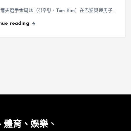
爾夫選手金周炫（김주형，Tom Kim）在巴黎奧運男子…
inue reading
、體育、娛樂、