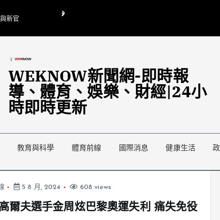
O與新官
翁曉玲喊刪陸委會1295萬媒宣費惹議 梁文傑回「只能靠嘴巴」
藍綠延燒地方宣傳預算戰
WEKNOW新聞網-即時報
導、體育、娛樂、財經|24小
時即時更新
教育與科學
體育前線
國際消息
健康生活
線
5 8 月, 2024
608 views
高爾夫選手金周炫巴黎奧運失利 痛失免役