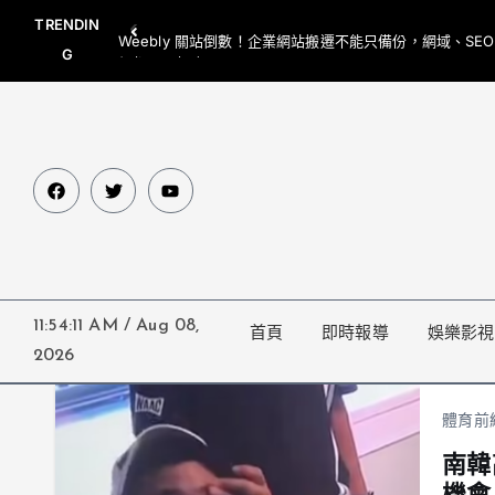
TRENDIN
Weebly 關站倒數！企業網站搬遷不能只備份，網域、SE
G
網都要一起處理
11:54:11 AM
/
Aug 08,
首頁
即時報導
娛樂影視
2026
體育前
南韓