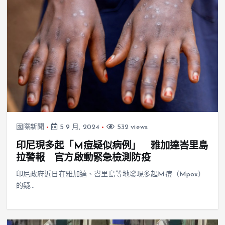
國際新聞
5 9 月, 2024
532 views
印尼現多起「M痘疑似病例」 雅加達峇里島
拉警報 官方啟動緊急檢測防疫
印尼政府近日在雅加達、峇里島等地發現多起M痘（Mpox）
的疑…