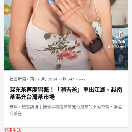
社會新聞
1 7 月, 2024
547 views
混充茶再度猖獗！「潮吉爸」重出江湖、越南
茶混充台灣茶市場
去年，檢警調聯手掃蕩以越南茶冒充台灣茶的不肖茶商，讓混
充茶在…
健康生活