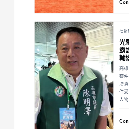
Con
社會
光
霸
輸
高雄
案件
壇資
件受
人物
Con