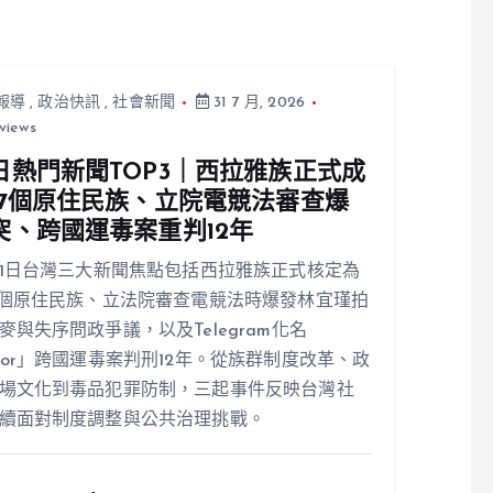
報導
,
政治快訊
,
社會新聞
31 7 月, 2026
views
日熱門新聞TOP3｜西拉雅族正式成
17個原住民族、立院電競法審查爆
突、跨國運毒案重判12年
31日台灣三大新聞焦點包括西拉雅族正式核定為
7個原住民族、立法院審查電競法時爆發林宜瑾拍
麥與失序問政爭議，以及Telegram化名
ior」跨國運毒案判刑12年。從族群制度改革、政
場文化到毒品犯罪防制，三起事件反映台灣社
續面對制度調整與公共治理挑戰。