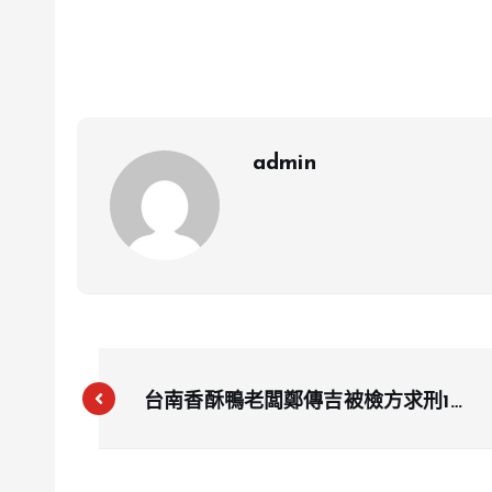
admin
台南香酥鴨老闆鄭傳吉被檢方求刑10
年，酒駕撞死清潔員 肇事後還辯稱
「我沒開車」