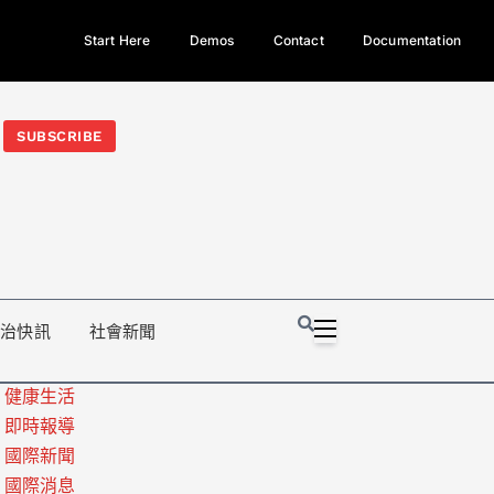
Start Here
Demos
Contact
Documentation
今日熱門新聞TOP3｜西拉雅族正式成第17個原住民族、立院電競
光電場回扣
法審查爆衝突、跨國運毒案重判12年
地方利益輸
SUBSCRIBE
政治快訊
社會新聞
健康生活
即時報導
國際新聞
國際消息