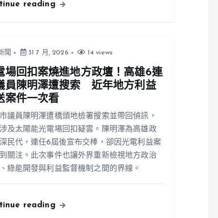
tinue reading
新聞
31 7 月, 2026
14 views
電場回扣案燒進地方政壇！高雄6連
議員陳明澤遭搜索 近年地方利益
送案件一次看
市議員陳明澤遭橋頭地檢署搜索並帶回偵訊，
涉及太陽能光電場回扣疑雲。陳明澤為高雄政
深民代，連任6屆後宣布交棒，卻因光電利益案
到關注。此次事件也讓外界重新檢視地方政治
、綠能開發與利益監督機制之間的界線。
tinue reading