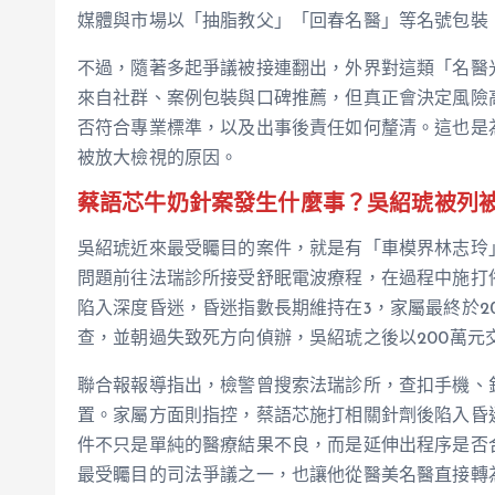
媒體與市場以「抽脂教父」「回春名醫」等名號包裝
不過，隨著多起爭議被接連翻出，外界對這類「名醫
來自社群、案例包裝與口碑推薦，但真正會決定風險
否符合專業標準，以及出事後責任如何釐清。這也是
被放大檢視的原因。
蔡語芯牛奶針案發生什麼事？吳紹琥被列
吳紹琥近來最受矚目的案件，就是有「車模界林志玲
問題前往法瑞診所接受舒眠電波療程，在過程中施打
陷入深度昏迷，昏迷指數長期維持在3，家屬最終於2
查，並朝過失致死方向偵辦，吳紹琥之後以200萬元
聯合報報導指出，檢警曾搜索法瑞診所，查扣手機、
置。家屬方面則指控，蔡語芯施打相關針劑後陷入昏
件不只是單純的醫療結果不良，而是延伸出程序是否
最受矚目的司法爭議之一，也讓他從醫美名醫直接轉