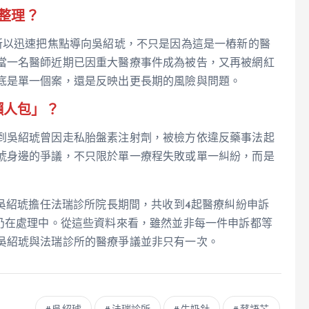
整理？
所以迅速把焦點導向吳紹琥，不只是因為這是一樁新的醫
當一名醫師近期已因重大醫療事件成為被告，又再被網紅
底是單一個案，還是反映出更長期的風險與問題。
懶人包」？
到吳紹琥曾因走私胎盤素注射劑，被檢方依違反藥事法起
琥身邊的爭議，不只限於單一療程失敗或單一糾紛，而是
在吳紹琥擔任法瑞診所院長期間，共收到4起醫療糾紛申訴
案仍在處理中。從這些資料來看，雖然並非每一件申訴都等
吳紹琥與法瑞診所的醫療爭議並非只有一次。