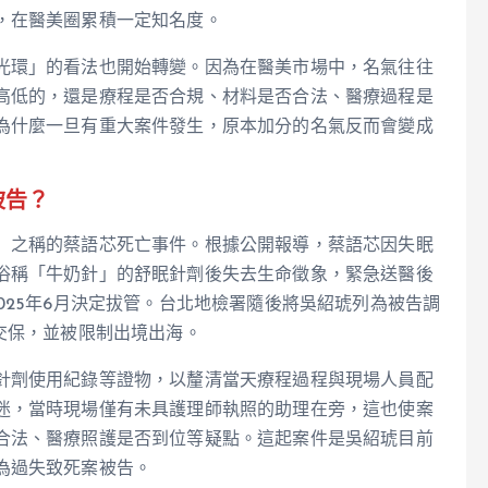
，在醫美圈累積一定知名度。
光環」的看法也開始轉變。因為在醫美市場中，名氣往往
高低的，還是療程是否合規、材料是否合法、醫療過程是
為什麼一旦有重大案件發生，原本加分的名氣反而會變成
被告？
」之稱的蔡語芯死亡事件。根據公開報導，蔡語芯因失眠
俗稱「牛奶針」的舒眠針劑後失去生命徵象，緊急送醫後
025年6月決定拔管。台北地檢署隨後將吳紹琥列為被告調
交保，並被限制出境出海。
針劑使用紀錄等證物，以釐清當天療程過程與現場人員配
迷，當時現場僅有未具護理師執照的助理在旁，這也使案
合法、醫療照護是否到位等疑點。這起案件是吳紹琥目前
為過失致死案被告。