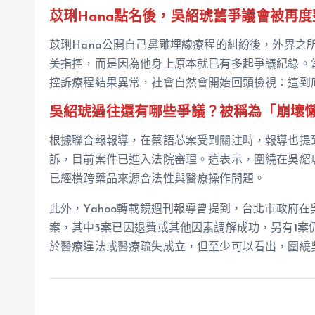
苡琍Hana點名後，吳紹琥舊爭議會被再度
苡琍Hana公開自己鼻雕埋線療程的糾紛後，外界之
美指控，而是因為他身上原本就已有多起爭議紀錄。
控訴療程結果異常，社會自然會開始回頭檢視：這到
吳紹琥過往還有哪些爭議？被稱為「崩壞
根據聯合報報導，在蔡語芯案受到關注時，報導也提
訴，目前案件已進入法院審理。這表示，圍繞在吳紹
已經橫跨藥品來源合法性與醫療操作問題。
此外，Yahoo轉載鏡週刊報導曾提到，台北市政府
案，其中3案已因退費或其他因素調解成功，另有1
於醫療違法或醫療疏失成立，但至少可以看出，圍繞