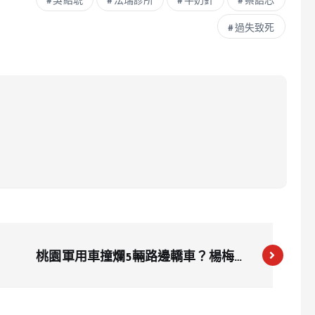
吳紹琥
法瑞診所
牛奶針
蔡語芯
過失致死
桃園軍用車撞爛5輛路邊轎車？楊梅深
夜傳巨響 陸軍履帶車會車失誤釀事故