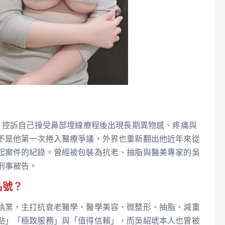
，控訴自己接受鼻部埋線療程後出現長期異物感、疼痛與
不是他第一次捲入醫療爭議，外界也重新翻出他近年來從
起案件的紀錄。曾經被包裝為抗老、抽脂與醫美專家的吳
刑事被告。
名號？
執業，主打抗衰老醫學、醫學美容、微整形、抽脂、減重
點」「極致服務」與「值得信賴」，而吳紹琥本人也曾被