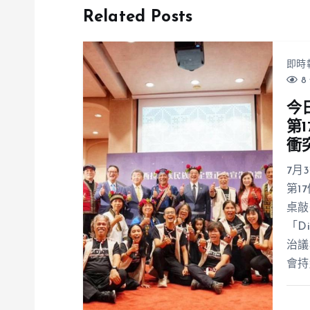
Related Posts
即時
8 
今
第
衝
7月
第1
桌敲
「D
治議
會持