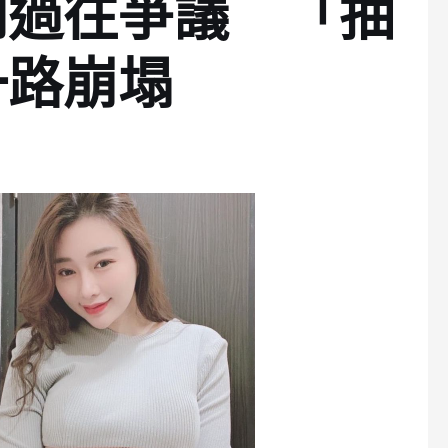
到過往爭議 「抽
一路崩塌