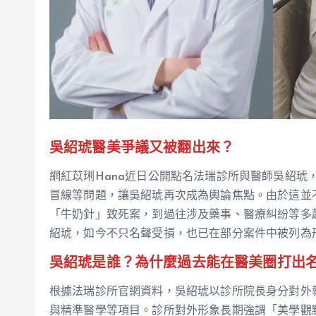
吳紹琥醫美爭議又被翻出來？
網紅苡琍Hana近日公開點名法瑞診所與醫師吳紹琥
冒線等問題，讓吳紹琥再次成為輿論焦點。由於這並
「牛奶針」致死案，到過往涉及藥事、醫療糾紛等多
紹琥，如今不只名聲受損，也已在部分案件中被列為
吳紹琥是誰？為什麼過去能在醫美圈打出
根據法瑞診所官網資料，吳紹琥以診所院長身分對外
與精準醫學等項目。診所對外形象長期強調「美學觀