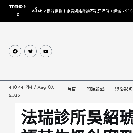
TRENDIN
Weebly 關站倒數！企業網站搬遷不能只備份，網域、SE
G
網都要一起處理
4:10:45 PM
/
Aug 07,
首頁
即時報導
娛樂影視
2026
法瑞診所吳紹