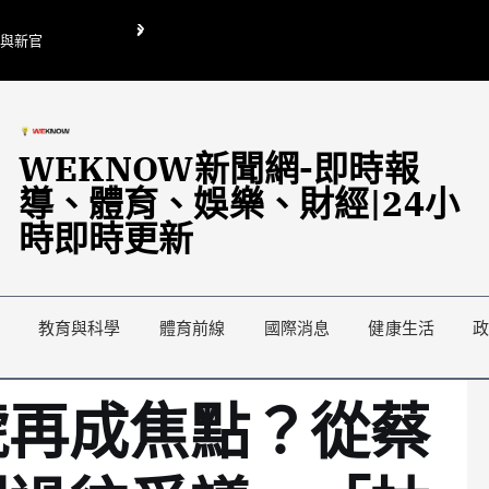
O與新官
翁曉玲喊刪陸委會1295萬媒宣費惹議 梁文傑回「只能靠嘴巴」
藍綠延燒地方宣傳預算戰
WEKNOW新聞網-即時報
導、體育、娛樂、財經|24小
時即時更新
教育與科學
體育前線
國際消息
健康生活
琥再成焦點？從蔡