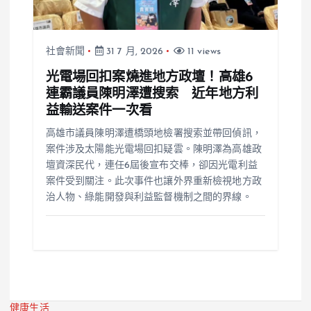
社會新聞
31 7 月, 2026
11 views
光電場回扣案燒進地方政壇！高雄6
連霸議員陳明澤遭搜索 近年地方利
益輸送案件一次看
高雄市議員陳明澤遭橋頭地檢署搜索並帶回偵訊，
案件涉及太陽能光電場回扣疑雲。陳明澤為高雄政
壇資深民代，連任6屆後宣布交棒，卻因光電利益
案件受到關注。此次事件也讓外界重新檢視地方政
治人物、綠能開發與利益監督機制之間的界線。
健康生活