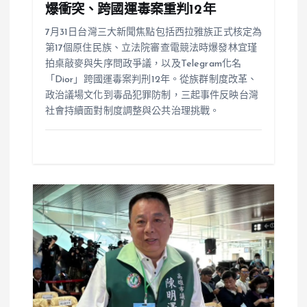
爆衝突、跨國運毒案重判12年
7月31日台灣三大新聞焦點包括西拉雅族正式核定為
第17個原住民族、立法院審查電競法時爆發林宜瑾
拍桌敲麥與失序問政爭議，以及Telegram化名
「Dior」跨國運毒案判刑12年。從族群制度改革、
政治議場文化到毒品犯罪防制，三起事件反映台灣
社會持續面對制度調整與公共治理挑戰。