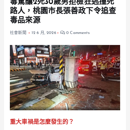
毒駕釀2死30歲男拒檢狂逃撞死
路人，桃園市長張善政下令追查
毒品來源
社會新聞
12 6 月, 2026
0 Comments
重大車禍是怎麼發生的？