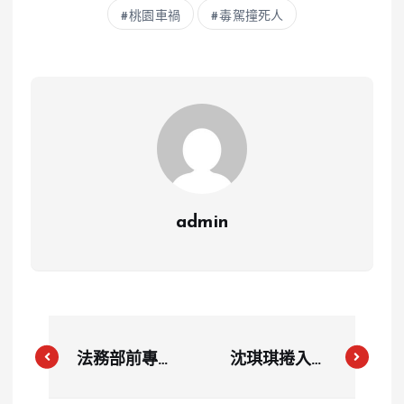
桃園車禍
毒駕撞死人
admin
法務部前專委
沈琪琪捲入醫
羅吉旺幫查收
美糾紛？苡琍