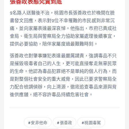
張善政表態究責到底
2名路人送醫後不治，桃園市長張善政也於晚間在臉
書發文回應，表示對2位不幸罹難的市民感到非常沉
痛，並向家屬表達最深哀悼。他指出，市府已責成社
會局、衛生局與警察局全力協助家屬處理後續事宜，
提供必要協助，陪伴家屬度過最艱難時刻。
張善政也對肇事嫌犯表達最嚴厲譴責，強調毒品不只
是摧毀吸毒者自己的人生，更可能直接奪走無辜民眾
的生命。他認為毒品犯罪絕不是單純的個人行為，而
是對整個社會安全的重大威脅，因此已要求警察局全
力配合檢調偵辦，向上溯源，徹底追查毒品來源與背
後供應鏈，絕不容許毒品持續危害社會。
安非他命
張善政
桃園毒駕