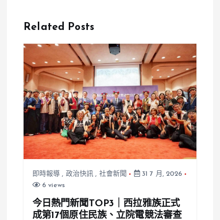
容人個資無
Hana爆鼻頭
罪？替人確認
冒線求救，她
Related Posts
「禁見、銀行
遭控竟回「拔
法」，法院：
掉就好」
已退休、沒拿
好處
即時報導
,
政治快訊
,
社會新聞
31 7 月, 2026
6 views
今日熱門新聞TOP3｜西拉雅族正式
成第17個原住民族、立院電競法審查