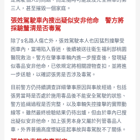
是駕駛個人的問題，而是隨時可能波及完全無辜的第
三人，甚至摧毀一個家庭。
張姓駕駛車內搜出疑似安非他命 警方將
採驗釐清是否毒駕
除了2名路人傷亡外，張姓駕駛本人也因猛烈撞擊受
困車內，當場陷入昏迷，後續被送往衛生福利部桃園
醫院救治。警方在肇事車輛內進一步搜查後，發現疑
似毒品安非他命，已依規定將相關證物查扣，並將進
一步送驗，以確認張男是否涉及毒駕。
目前警方仍持續調查詳細肇事原因與事故經過，包括
張男當時是否處於施用毒品後不能安全駕駛的狀態、
警方追緝過程是否完整，以及車輛失控撞擊的實際動
線等。雖然最終檢驗結果仍待出爐，但由於車內已搜
出疑似安非他命，加上張男本身又屬於列管毒品人
車，外界普遍高度懷疑這起事故與毒駕脫不了關係。