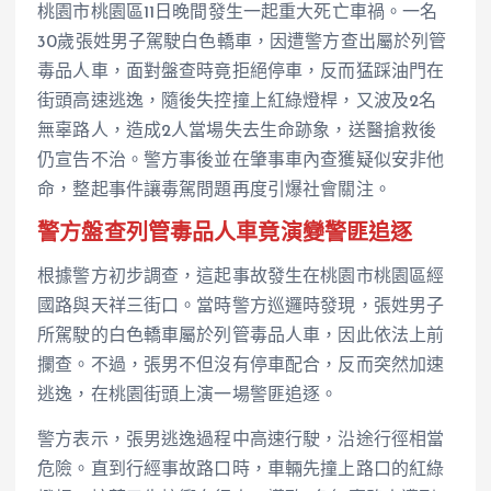
桃園市桃園區11日晚間發生一起重大死亡車禍。一名
30歲張姓男子駕駛白色轎車，因遭警方查出屬於列管
毒品人車，面對盤查時竟拒絕停車，反而猛踩油門在
街頭高速逃逸，隨後失控撞上紅綠燈桿，又波及2名
無辜路人，造成2人當場失去生命跡象，送醫搶救後
仍宣告不治。警方事後並在肇事車內查獲疑似安非他
命，整起事件讓毒駕問題再度引爆社會關注。
警方盤查列管毒品人車竟演變警匪追逐
根據警方初步調查，這起事故發生在桃園市桃園區經
國路與天祥三街口。當時警方巡邏時發現，張姓男子
所駕駛的白色轎車屬於列管毒品人車，因此依法上前
攔查。不過，張男不但沒有停車配合，反而突然加速
逃逸，在桃園街頭上演一場警匪追逐。
警方表示，張男逃逸過程中高速行駛，沿途行徑相當
危險。直到行經事故路口時，車輛先撞上路口的紅綠