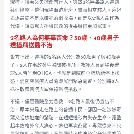
燈桿，接著又失控衝向行人，導致2名無辜路人遭到
猛烈撞擊，整個現場血跡斑斑，畫面相當駭人。這起
追逐最終不是以嫌犯落網收場，而是以2條人命作為
代價，讓毒駕與拒檢逃逸的後果顯得更加沉重。
2名路人為何無辜喪命？50歲、40歲男子
遭撞飛送醫不治
警方指出，遭撞的2名路人分別為50歲男子與40歲男
子。2人在事故發生瞬間被撞飛，救護人員到場後確
認2人皆呈現OHCA，也就是到院前心肺功能停止狀
態。消防與醫療人員隨即展開緊急處置，分別將2人
送往敏盛醫院與聖保祿醫院搶救。
不過，儘管醫院全力急救，2名路人最後仍宣告不
治。原本只是走在路上的普通市民，卻因一名涉嫌毒
駕又拒檢逃逸的駕駛，在短短幾秒內失去生命，讓整
起事故格外令人痛心。這也再次凸顯，毒駕從來不只