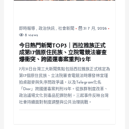
即時報導
,
政治快訊
,
社會新聞
31 7 月, 2026
8 views
今日熱門新聞TOP3｜西拉雅族正式
成第17個原住民族、立院電競法審查
爆衝突、跨國運毒案重判12年
7月31日台灣三大新聞焦點包括西拉雅族正式核定為
第17個原住民族、立法院審查電競法時爆發林宜瑾
拍桌敲麥與失序問政爭議，以及Telegram化名
「Dior」跨國運毒案判刑12年。從族群制度改革、
政治議場文化到毒品犯罪防制，三起事件反映台灣
社會持續面對制度調整與公共治理挑戰。