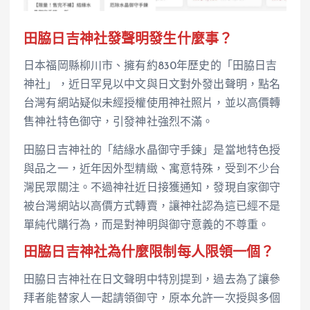
田脇日吉神社發聲明發生什麼事？
日本福岡縣柳川市、擁有約830年歷史的「田脇日吉
神社」，近日罕見以中文與日文對外發出聲明，點名
台灣有網站疑似未經授權使用神社照片，並以高價轉
售神社特色御守，引發神社強烈不滿。
田脇日吉神社的「結緣水晶御守手鍊」是當地特色授
與品之一，近年因外型精緻、寓意特殊，受到不少台
灣民眾關注。不過神社近日接獲通知，發現自家御守
被台灣網站以高價方式轉賣，讓神社認為這已經不是
單純代購行為，而是對神明與御守意義的不尊重。
田脇日吉神社為什麼限制每人限領一個？
田脇日吉神社在日文聲明中特別提到，過去為了讓參
拜者能替家人一起請領御守，原本允許一次授與多個