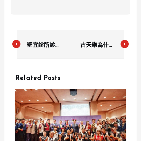
聖宜診所診間
古天樂為什麼
每間都裝鏡
被冒名送戰鬥
頭？私密處除
陀螺？「假助
毛客控偷拍，
理細陳」辦抽
Related Posts
律師稱已簽錄
獎遭切割，公
影同意書
司怒保留法律
追究權