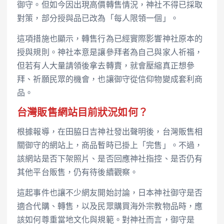
御守。但如今因出現高價轉售情況，神社不得已採取
對策，部分授與品已改為「每人限領一個」。
這項措施也顯示，轉售行為已經實際影響神社原本的
授與規則。神社本意是讓參拜者為自己與家人祈福，
但若有人大量請領後拿去轉賣，就會壓縮真正想參
拜、祈願民眾的機會，也讓御守從信仰物變成套利商
品。
台灣販售網站目前狀況如何？
根據報導，在田脇日吉神社發出聲明後，台灣販售相
關御守的網站上，商品暫時已掛上「完售」。不過，
該網站是否下架照片、是否回應神社指控、是否仍有
其他平台販售，仍有待後續觀察。
這起事件也讓不少網友開始討論，日本神社御守是否
適合代購、轉售，以及民眾購買海外宗教物品時，應
該如何尊重當地文化與規範。對神社而言，御守是