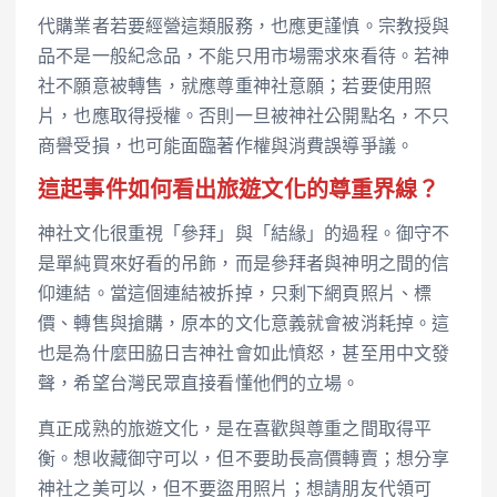
代購業者若要經營這類服務，也應更謹慎。宗教授與
品不是一般紀念品，不能只用市場需求來看待。若神
社不願意被轉售，就應尊重神社意願；若要使用照
片，也應取得授權。否則一旦被神社公開點名，不只
商譽受損，也可能面臨著作權與消費誤導爭議。
這起事件如何看出旅遊文化的尊重界線？
神社文化很重視「參拜」與「結緣」的過程。御守不
是單純買來好看的吊飾，而是參拜者與神明之間的信
仰連結。當這個連結被拆掉，只剩下網頁照片、標
價、轉售與搶購，原本的文化意義就會被消耗掉。這
也是為什麼田脇日吉神社會如此憤怒，甚至用中文發
聲，希望台灣民眾直接看懂他們的立場。
真正成熟的旅遊文化，是在喜歡與尊重之間取得平
衡。想收藏御守可以，但不要助長高價轉賣；想分享
神社之美可以，但不要盜用照片；想請朋友代領可