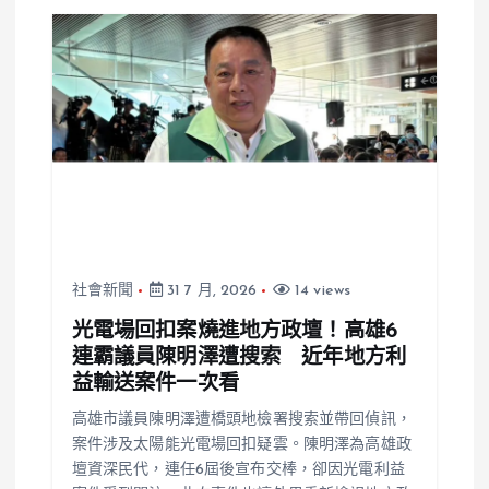
社會新聞
31 7 月, 2026
14 views
光電場回扣案燒進地方政壇！高雄6
連霸議員陳明澤遭搜索 近年地方利
益輸送案件一次看
高雄市議員陳明澤遭橋頭地檢署搜索並帶回偵訊，
案件涉及太陽能光電場回扣疑雲。陳明澤為高雄政
壇資深民代，連任6屆後宣布交棒，卻因光電利益