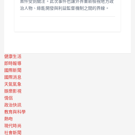
案件受到關注。此次事件也讓外界重新檢視地方政
治人物、綠能開發與利益監督機制之間的界線。
健康生活
即時報導
國際新聞
國際消息
天氣氣象
娛樂影視
情侶
政治快訊
教育與科學
熱吻
現代時尚
社會新聞