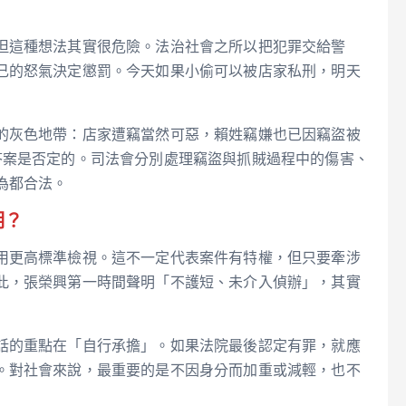
但這種想法其實很危險。法治社會之所以把犯罪交給警
己的怒氣決定懲罰。今天如果小偷可以被店家私刑，明天
的灰色地帶：店家遭竊當然可惡，賴姓竊嫌也已因竊盜被
答案是否定的。司法會分別處理竊盜與抓賊過程中的傷害、
為都合法。
明？
用更高標準檢視。這不一定代表案件有特權，但只要牽涉
此，張榮興第一時間聲明「不護短、未介入偵辦」，其實
話的重點在「自行承擔」。如果法院最後認定有罪，就應
。對社會來說，最重要的是不因身分而加重或減輕，也不