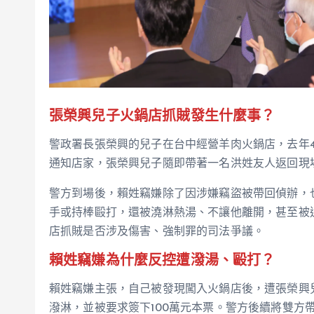
張榮興兒子火鍋店抓賊發生什麼事？
警政署長張榮興的兒子在台中經營羊肉火鍋店，去年4
通知店家，張榮興兒子隨即帶著一名洪姓友人返回現
警方到場後，賴姓竊嫌除了因涉嫌竊盜被帶回偵辦，
手或持棒毆打，還被澆淋熱湯、不讓他離開，甚至被迫
店抓賊是否涉及傷害、強制罪的司法爭議。
賴姓竊嫌為什麼反控遭潑湯、毆打？
賴姓竊嫌主張，自己被發現闖入火鍋店後，遭張榮興
潑淋，並被要求簽下100萬元本票。警方後續將雙方