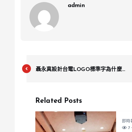
admin
聶永真設計台電LOGO標準字為什麼被
罵？96萬標案引熱議，台電回應招標
公開透明
Related Posts
即時
7 