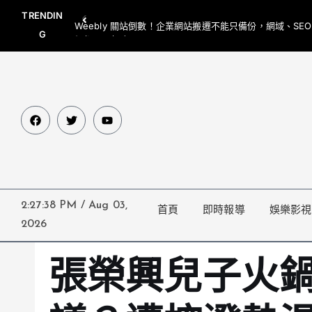
TRENDIN
Weebly 關站倒數！企業網站搬遷不能只備份，網域、SE
G
網都要一起處理
2:27:39 PM
/
Aug 03,
首頁
即時報導
娛樂影視
2026
張榮興兒子火