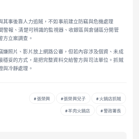
與其事後靠人力追賊，不如事前建立防竊與危機處理
夜間警報、清楚可辨識的監視器、收銀區與倉儲區分開管
警方立案調查。
竊嫌照片、影片放上網路公審，但若內容涉及個資、未成
最穩妥的方式，是把完整資料交給警方與司法單位。抓賊
證與冷靜處理。
張榮興
張榮興兒子
火鍋店抓賊
羊肉火鍋店
警政署長