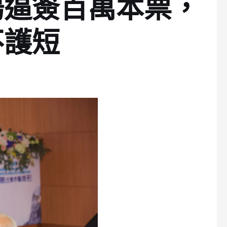
湯逼簽百萬本票，
不護短