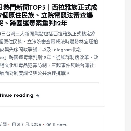
日熱門新聞TOP3｜西拉雅族正式成
17個原住民族、立院電競法審查爆
突、跨國運毒案重判12年
31日台灣三大新聞焦點包括西拉雅族正式核定為
7個原住民族、立法院審查電競法時爆發林宜瑾拍
麥與失序問政爭議，以及Telegram化名
ior」跨國運毒案判刑12年。從族群制度改革、政
場文化到毒品犯罪防制，三起事件反映台灣社
續面對制度調整與公共治理挑戰。
tinue reading
新聞
31 7 月, 2026
11 views