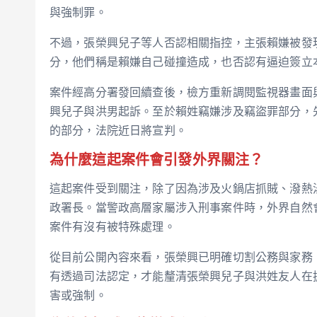
與強制罪。
不過，張榮興兒子等人否認相關指控，主張賴嫌被發
分，他們稱是賴嫌自己碰撞造成，也否認有逼迫簽立
案件經高分署發回續查後，檢方重新調閱監視器畫面
興兒子與洪男起訴。至於賴姓竊嫌涉及竊盜罪部分，
的部分，法院近日將宣判。
為什麼這起案件會引發外界關注？
這起案件受到關注，除了因為涉及火鍋店抓賊、潑熱
政署長。當警政高層家屬涉入刑事案件時，外界自然
案件有沒有被特殊處理。
從目前公開內容來看，張榮興已明確切割公務與家務
有透過司法認定，才能釐清張榮興兒子與洪姓友人在
害或強制。