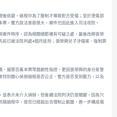
現後逃竄，過程中為了壓制才導致對方受傷；至於燙傷部
本票。雙方說法差距很大，案件也因此進入司法攻防。
與案件時序，認為相關細節確有可疑之處，最後改將張榮
先前已被法院判處4個月徒刑；張榮興兒子涉傷害、強制罪
湯、逼簽百萬本票等戲劇性指控，更因張榮興的身分是警
會特別關心偵辦過程是否公正、警方是否受到壓力，以及
，並表示未介入偵辦。但後續法院判決仍是關鍵，因為只
抓賊過程中，是否已經超出合理制止範圍，進一步構成傷