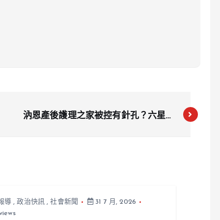
汭恩產後護理之家被控有針孔？六星級
月子中心遭點名，負責人到案說明
報導
,
政治快訊
,
社會新聞
31 7 月, 2026
views