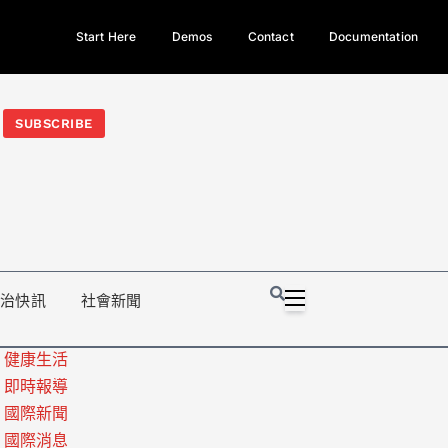
Start Here
Demos
Contact
Documentation
今日熱門新聞TOP3｜西拉雅族正式成第17個原住民族、立院電競
光電場回扣
法審查爆衝突、跨國運毒案重判12年
地方利益輸
SUBSCRIBE
政治快訊
社會新聞
健康生活
即時報導
國際新聞
國際消息