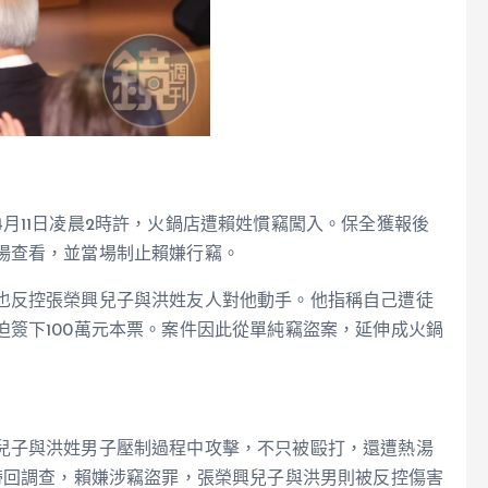
月11日凌晨2時許，火鍋店遭賴姓慣竊闖入。保全獲報後
場查看，並當場制止賴嫌行竊。
也反控張榮興兒子與洪姓友人對他動手。他指稱自己遭徒
簽下100萬元本票。案件因此從單純竊盜案，延伸成火鍋
兒子與洪姓男子壓制過程中攻擊，不只被毆打，還遭熱湯
帶回調查，賴嫌涉竊盜罪，張榮興兒子與洪男則被反控傷害