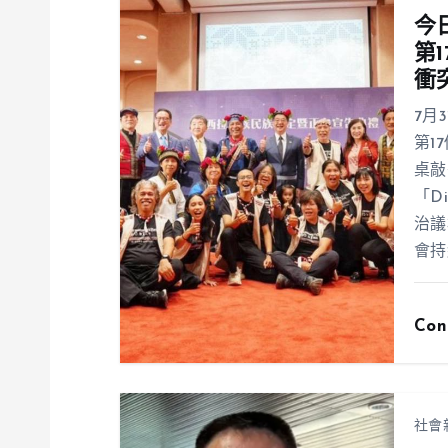
今
第
衝
7月
第1
桌敲
「D
治議
會持
Con
社會