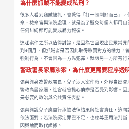
為什麼抓賊不能變成私刑？
很多人看到竊賊被抓，會覺得「打一頓剛好而已」，
察、檢察官與法院處理，就是為了避免每個人都用自
任何糾紛都可能變成暴力報復。
這起案件之所以值得討論，是因為它呈現出民眾常見
判4個月，但抓賊者是否因此取得懲罰對方的權力？
強制行為，不會因為一方先犯罪，就讓另一方所有行
警政署長家屬涉案，為什麼更需要程序透
張榮興身為警政署長，兒子涉入案件時，外界自然會
警政高層家屬，社會就會擔心偵辦是否受到影響。因
是必要的政治與公共責任表態。
張榮興說兒子應自行承擔法律結果與社會責任，這句
依法面對；若法院認定罪證不足，也應尊重司法判斷
因輿論而取代證據。