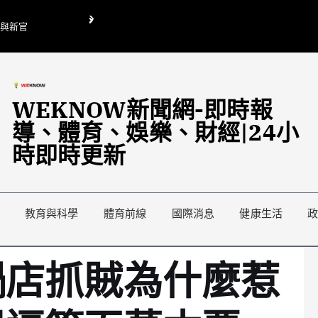
O與新官
翁曉玲喊刪陸委會1295萬媒宣費惹議 梁文傑回「只能靠嘴巴」
藍綠延燒地方宣傳預算戰
WEKNOW新聞網-即時報
導、體育、娛樂、財經|24小
時即時更新
教育與科學
體育前線
國際消息
健康生活
鍋店抓賊為什麼惹