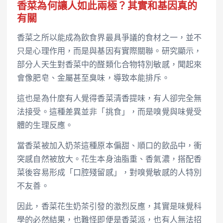
香菜為何讓人如此兩極？其實和基因真的
有關
香菜之所以能成為飲食界最具爭議的食材之一，並不
只是心理作用，而是與基因有實際關聯。研究顯示，
部分人天生對香菜中的醛類化合物特別敏感，聞起來
會像肥皂、金屬甚至臭味，導致本能排斥。
這也是為什麼有人覺得香菜清香提味，有人卻完全無
法接受。這種差異並非「挑食」，而是嗅覺與味覺受
體的生理反應。
當香菜被加入奶茶這種原本偏甜、順口的飲品中，衝
突感自然被放大。花生本身油脂重、香氣濃，搭配香
菜後容易形成「口腔殘留感」，對嗅覺敏感的人特別
不友善。
因此，香菜花生奶茶引發的激烈反應，其實是味覺科
學的必然結果，也難怪即便是香菜派，也有人無法招