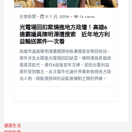
社會新聞
31 7 月, 2026
14 views
光電場回扣案燒進地方政壇！高雄6
連霸議員陳明澤遭搜索 近年地方利
益輸送案件一次看
高雄市議員陳明澤遭橋頭地檢署搜索並帶回偵訊，
案件涉及太陽能光電場回扣疑雲。陳明澤為高雄政
壇資深民代，連任6屆後宣布交棒，卻因光電利益
案件受到關注。此次事件也讓外界重新檢視地方政
治人物、綠能開發與利益監督機制之間的界線。
健康生活