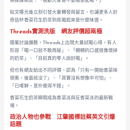
長提醒網友：「我勸大家是不要隨便亂喝。」
貼文曝光後立刻引發大量轉發與留言，也讓更多人好
奇這杯香菜花生奶茶到底喝起來是什麼味道。
Threads實測洗版 網友評價超兩極
隨著討論擴散，Threads上出現大量試喝心得，有人
形容「喝一口就不敢再碰」、「稠稠的口感很像壞掉
的奶茶」、「目前真的零人說好喝」。
但也有網友給出不同評價，認為「只有一開始香菜味
很衝，後面就沒了」、「其實沒有想像中可怕」、
「已嚐鮮，意外覺得不錯」。
香菜花生奶茶瞬間成為香菜派與反香菜派的最新戰
場。
政治人物也參戰 江肇國標註蔡英文引爆
話題