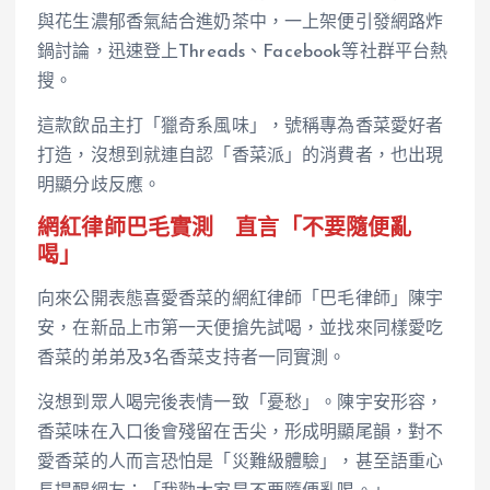
與花生濃郁香氣結合進奶茶中，一上架便引發網路炸
鍋討論，迅速登上Threads、Facebook等社群平台熱
搜。
這款飲品主打「獵奇系風味」，號稱專為香菜愛好者
打造，沒想到就連自認「香菜派」的消費者，也出現
明顯分歧反應。
網紅律師巴毛實測 直言「不要隨便亂
喝」
向來公開表態喜愛香菜的網紅律師「巴毛律師」陳宇
安，在新品上市第一天便搶先試喝，並找來同樣愛吃
香菜的弟弟及3名香菜支持者一同實測。
沒想到眾人喝完後表情一致「憂愁」。陳宇安形容，
香菜味在入口後會殘留在舌尖，形成明顯尾韻，對不
愛香菜的人而言恐怕是「災難級體驗」，甚至語重心