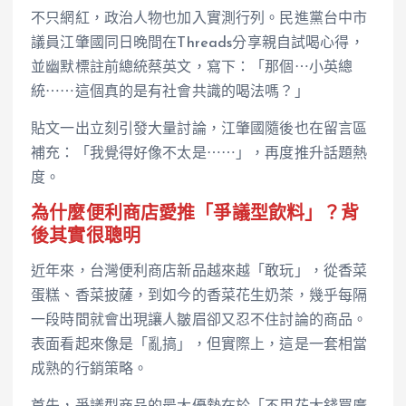
不只網紅，政治人物也加入實測行列。民進黨台中市
議員江肇國同日晚間在Threads分享親自試喝心得，
並幽默標註前總統蔡英文，寫下：「那個⋯小英總
統⋯⋯這個真的是有社會共識的喝法嗎？」
貼文一出立刻引發大量討論，江肇國隨後也在留言區
補充：「我覺得好像不太是⋯⋯」，再度推升話題熱
度。
為什麼便利商店愛推「爭議型飲料」？背
後其實很聰明
近年來，台灣便利商店新品越來越「敢玩」，從香菜
蛋糕、香菜披薩，到如今的香菜花生奶茶，幾乎每隔
一段時間就會出現讓人皺眉卻又忍不住討論的商品。
表面看起來像是「亂搞」，但實際上，這是一套相當
成熟的行銷策略。