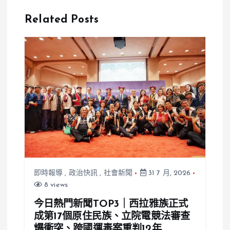
乘客始末！
毒 逾10人不
Related Posts
AI生成圖引
適、3歲童熱
網路炎上！
痙攣送醫
即時報導
,
政治快訊
,
社會新聞
31 7 月, 2026
8 views
今日熱門新聞TOP3｜西拉雅族正式
成第17個原住民族、立院電競法審查
爆衝突、跨國運毒案重判12年