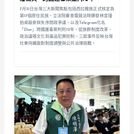
7月31日台灣三大新聞焦點包括西拉雅族正式核定為
第17個原住民族、立法院審查電競法時爆發林宜瑾
拍桌敲麥與失序問政爭議，以及Telegram化名
「Dior」跨國運毒案判刑12年。從族群制度改革、
政治議場文化到毒品犯罪防制，三起事件反映台灣
社會持續面對制度調整與公共治理挑戰。