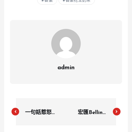
香菜
香菜花生奶茶
admin
一句話惹怒全
宏匯Bellini
網！泰辣高鐵
Pasta Pasta
桌板爭議公審
疑爆食物中