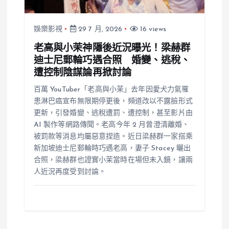
娛樂影視
29 7 月, 2026
16 views
老高與小茉神隱後近況曝光！梁赫群
迪士尼郵輪巧遇合照 婚變、逃稅、
遭控制陰謀論再掀討論
百萬 YouTuber「老高與小茉」去年因愛犬力氣罹
患淋巴癌宣布無限期停更後，頻道改以不露臉形式
更新，引發婚變、逃稅遭罰、遭控制，甚至影片由
AI 製作等網路傳聞。老高今年 2 月曾澄清離婚、
被罰款等消息均屬惡意捏造。近日梁赫群一家搭乘
新加坡迪士尼郵輪時巧遇老高，妻子 Stacey 曬出
合照，梁赫群也證實小茉當時在場但未入鏡，讓兩
人近況再度受到討論。