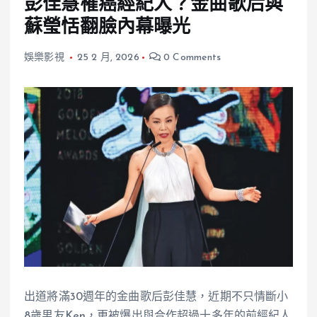
彭佳慧罹癌經紀人？金曲歌后與
蘇瑩恬翻臉內幕曝光
娛樂影視
25 2 月, 2026
0 Comments
出道將滿30週年的金曲歌后彭佳慧，近期不只情斷小
8歲男友Ken，更被爆出與合作超過十多年的前經紀人