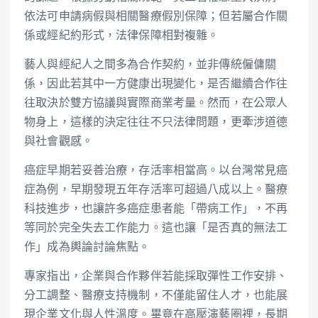
依法可申請病假與相關醫療假別保障；但若屬合作關
係或經紀約形式，法律保障相對複雜。
藝人與經紀人之間多為合作契約，並非傳統僱傭關
係，因此若其中一方健康出現變化，是否繼續合作往
往取決於雙方協議與實際商業考量。然而，在公眾人
物身上，這樣的決定往往不只法律問題，更牽涉道德
與社會觀感。
癌症早期若妥善治療，存活率相當高。以台灣常見癌
症為例，早期發現五年存活率可超過八成以上。醫療
科技進步，也讓許多癌症患者能「帶病工作」，不再
等同於完全失去工作能力。這也讓「是否真的無法工
作」成為輿論討論焦點。
專家指出，企業與合作夥伴若能採取彈性工作安排、
分工調整、醫療支持機制，不僅能留住人才，也能展
現企業文化與人性溫度。畢竟在高壓演藝圈裡，長期