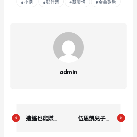
小恬
彭佳慧
蘇瑩恬
金曲歌后
admin
造謠也能賺破
伍思凱兒子伍
億？誹謗張員
諒又爆爭議！