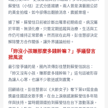
蘇瑩恬（小恬）正式分道揚鑣。兩人曾是演藝圈公認
的黃金拍檔，如今卻傳出翻臉消息，震撼樂壇。
據了解，蘇瑩恬日前被診斷出罹患初期癌症，病況屬
於早期、無須化療，只需定期追蹤與治療，生活與工
作仍可維持正常節奏。然而就在此時，彭佳慧卻決定
解除雙方合作關係，讓外界議論紛紛。
「妳沒小孩賺那麼多錢幹嘛？」爭議發言
掀風波
最引發爭議的是，圈內流傳彭佳慧對蘇瑩恬說出：
「妳又沒有小孩，賺那麼多錢幹嘛？」這句話被形容
為讓人心寒，也讓不少歌迷感到震驚。
回顧過往，彭佳慧曾以《大齡女子》奪下第27屆金曲
獎最佳國語女歌手獎，在台上淚崩感謝蘇瑩恬多年陪
伴與扶持。當時鏡頭還拍到蘇瑩恬在台下激動落淚，