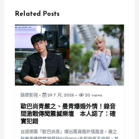
瑛遭重判「脫
借錢拖欠、違
飯收容所」賠
反保護令還涉
Related Posts
償5千萬
恐嚇？
娛樂影視
29 7 月, 2026
20 views
歐巴尚青嚴之、曼青爆婚外情！錄音
間激戰傳聞震撼樂壇 本人認了：確
實犯錯
台語樂團「歐巴尚青」爆出團員婚外情風波，嚴之