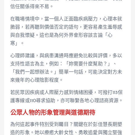
信任關係得來不易。
在職場情境中，當一個人正面臨疾病壓力，心理本就
脆弱，若再聽到價值否定的語句，更容易產生羞辱感
與自我懷疑。這也是為何外界會形容該言論「心
寒」。
心理師建議，與病患溝通時應避免比較與評價，多以
支持性語言為主，例如：「妳需要什麼幫助？」、
「我們一起想辦法。」簡單一句話，可能決定對方未
來幾年的心理陰影程度。
若民眾因疾病或人際壓力感到情緒困擾，可撥打113保
護專線或110尋求協助，亦可聯繫各地心理諮商資源。
公眾人物的形象管理與道德期待
為何這起事件特別受到矚目？關鍵在於彭佳慧長期塑
造的形象。她以療癒大齡女性、勇敢追愛與獨立堅強