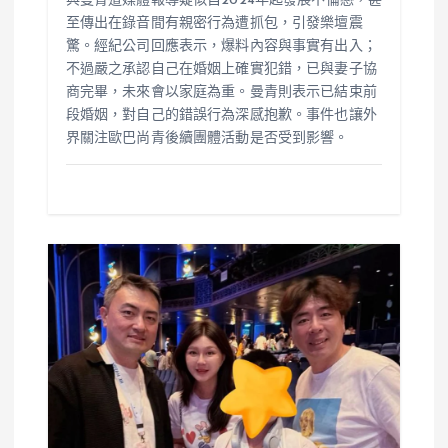
與曼青遭媒體報導疑似自2024年起發展不倫戀，甚
至傳出在錄音間有親密行為遭抓包，引發樂壇震
驚。經紀公司回應表示，爆料內容與事實有出入；
不過嚴之承認自己在婚姻上確實犯錯，已與妻子協
商完畢，未來會以家庭為重。曼青則表示已結束前
段婚姻，對自己的錯誤行為深感抱歉。事件也讓外
界關注歐巴尚青後續團體活動是否受到影響。