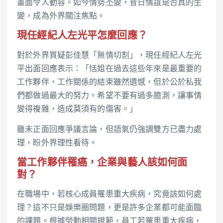
畫面令人動容。如今情勢丕變，昔日情誼是否真的生
變，成為外界關注焦點。
現任經紀人左光平怎麼回應？
對於外界質疑彭佳慧「無情切割」，現任經紀人左光
平出面回應表示：「恬姐在過去這些年來是最重要的
工作夥伴，工作關係的結束雖然遺憾，但於公於私我
們都做過最大的努力。希望不要有過多臆測，讓事情
變得複雜，造成莫須有的傷害。」
雖未正面回應爭議言論，但語氣仍強調雙方已盡力處
理，盼外界理性看待。
當工作夥伴罹癌，企業與藝人該如何面
對？
在職場中，若核心成員罹患重大疾病，究竟該如何處
理？這不只是娛樂圈問題，更是許多企業都可能面臨
的課題。根據勞動相關規範，員工若罹患重大疾病，