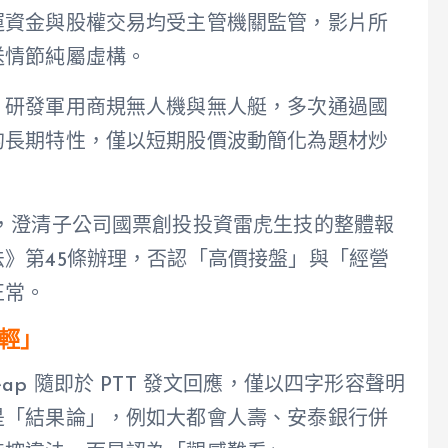
運資金與股權交易均受主管機關監管，影片所
送情節純屬虛構。
，研發軍用商規無人機與無人艇，多次通過國
的長期特性，僅以短期股價波動簡化為題材炒
，澄清子公司國票創投投資雷虎生技的整體報
》第45條辦理，否認「高價接盤」與「經營
正常。
就輕」
p 隨即於 PTT 發文回應，僅以四字形容聲明
是「結果論」，例如大都會人壽、安泰銀行併