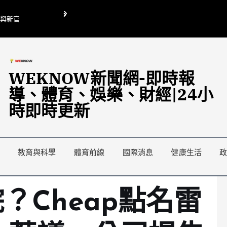
O與新官
翁曉玲喊刪陸委會1295萬媒宣費惹議 梁文傑回「只能靠嘴巴」
藍綠延燒地方宣傳預算戰
WEKNOW新聞網-即時報
導、體育、娛樂、財經|24小
時即時更新
教育與科學
體育前線
國際消息
健康生活
？Cheap點名雷