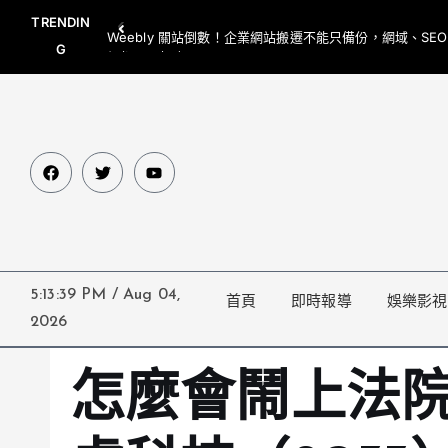
TRENDIN
Weebly 關站倒數！企業網站搬遷不能只備份，網域、SE
G
網都要一起處理
5:13:40 PM
/
Aug 04,
首頁
即時報導
娛樂影視
2026
怎麼會鬧上法院