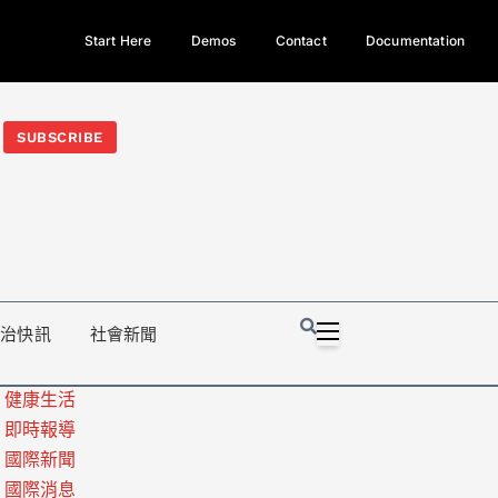
Start Here
Demos
Contact
Documentation
今日熱門新聞TOP3｜西拉雅族正式成第17個原住民族、立院電競
光電場回扣
法審查爆衝突、跨國運毒案重判12年
地方利益輸
SUBSCRIBE
政治快訊
社會新聞
健康生活
即時報導
國際新聞
國際消息