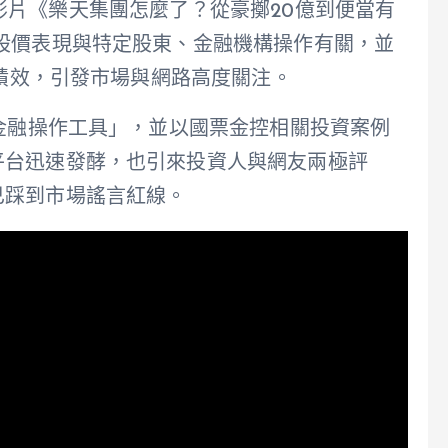
前發布影片《樂天集團怎麼了？從豪擲20億到便當有
股價表現與特定股東、金融機構操作有關，並
資績效，引發市場與網路高度關注。
「金融操作工具」，並以國票金控相關投資案例
平台迅速發酵，也引來投資人與網友兩極評
已踩到市場謠言紅線。