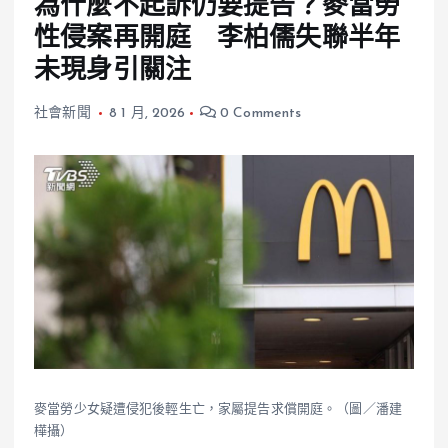
為什麼不起訴仍要提告？麥當勞
性侵案再開庭 李柏儒失聯半年
未現身引關注
社會新聞
8 1 月, 2026
0 Comments
麥當勞少女疑遭侵犯後輕生亡，家屬提告求償開庭。（圖／潘建
樺攝）