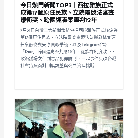
今日熱門新聞TOP3｜西拉雅族正式
成第17個原住民族、立院電競法審查
爆衝突、跨國運毒案重判12年
7月31日台灣三大新聞焦點包括西拉雅族正式核定為
第17個原住民族、立法院審查電競法時爆發林宜瑾
拍桌敲麥與失序問政爭議，以及Telegram化名
「Dior」跨國運毒案判刑12年。從族群制度改革、
政治議場文化到毒品犯罪防制，三起事件反映台灣
社會持續面對制度調整與公共治理挑戰。