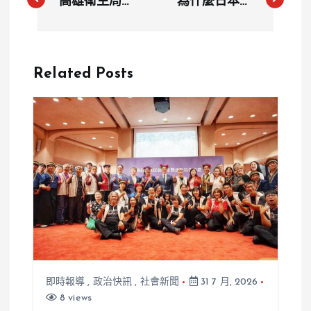
高雄衛生局為
為什麼日本賣
何沉默半年？
得比台灣便
狼官何建忠性
宜？金色三麥
侵少女案延
海外定價掀爭
Related Posts
燒 局長黃志
議 執行長葉
中千字文拒下
冠廷親上火線
台全說了
說明
即時報導
,
政治快訊
,
社會新聞
31 7 月, 2026
8 views