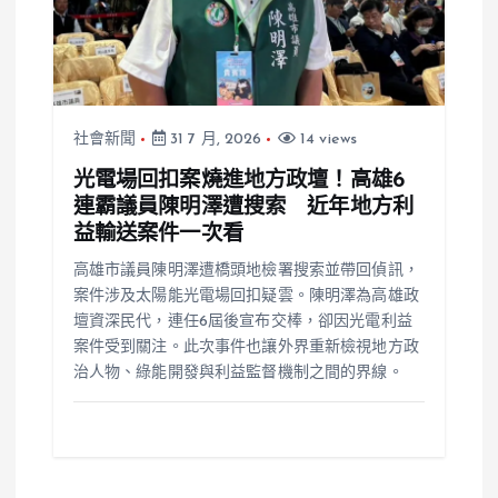
社會新聞
31 7 月, 2026
14 views
光電場回扣案燒進地方政壇！高雄6
連霸議員陳明澤遭搜索 近年地方利
益輸送案件一次看
高雄市議員陳明澤遭橋頭地檢署搜索並帶回偵訊，
案件涉及太陽能光電場回扣疑雲。陳明澤為高雄政
壇資深民代，連任6屆後宣布交棒，卻因光電利益
案件受到關注。此次事件也讓外界重新檢視地方政
治人物、綠能開發與利益監督機制之間的界線。