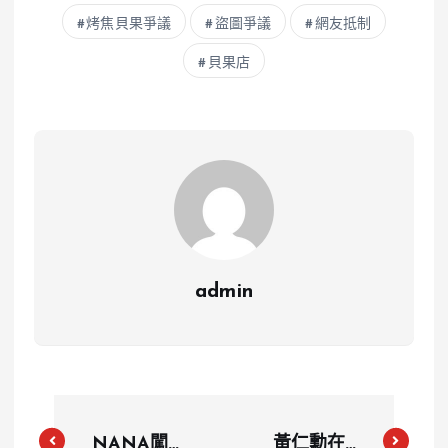
烤焦貝果爭議
盜圖爭議
網友抵制
貝果店
admin
NANA闖空
黃仁勳在