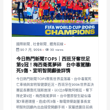
國際新聞
,
社會新聞
,
體育前線
20 7 月, 2026
30 views
今日熱門新聞TOP3｜西班牙奪世足
第2冠！梅西衛冕夢碎 台中毒駕釀1
死5傷、宣明智開顱後詳情
今日熱門新聞TOP3聚焦世界盃落幕、台中毒駕死
亡車禍與宣明智健康近況。西班牙在2026世界盃決
賽延長賽靠托瑞斯進球，以1比0擊敗阿根廷，奪下
隊史第2冠，梅西衛冕夢碎。台中豐原發生疑似毒
駕7車連環撞，造成1死5傷。聯電榮譽副董事長宣
明智則因顱內出血接受開顱手術，家屬透露目前病