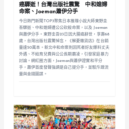
癌驟逝！台灣出版社震驚 中和媳婦
命案、Joeman蕭伊分手
今日熱門新聞TOP3聚焦日本推理小說大師東野圭
吾驟逝、中和媳婦遭公公砍殺命案，以及 Joeman
與蕭伊分手。東野圭吾23日因大腸癌辭世，享壽68
歲，台灣出版社震驚悼念，《解憂雜貨店》在台銷
量達50萬本。新北中和命案則因死者好友爆料丈夫
外遇、不給育兒費與公公長期霸凌，引發家庭暴力
討論。網紅圈方面，Joeman與蕭伊證實和平分
手，蕭伊首度發聲強調是自己提分手，並駁斥蹭流
量與金錢圖謀。