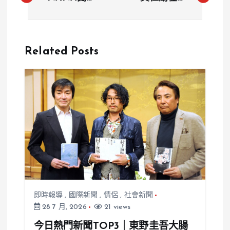
門案出現變
CES 說了哪
數？行兇男反
些關鍵訊息？
咬受害者 案
輝達
Related Posts
情急轉直下
Alpamayo
技術亮點全公
開
即時報導
,
國際新聞
,
情侶
,
社會新聞
28 7 月, 2026
21 views
今日熱門新聞TOP3｜東野圭吾大腸