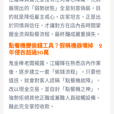
江耀輝其實完全沒有任何身心障礙，先前
展現出的「弱勢狀態」全是刻意偽裝，目
的就是降低雇主戒心。店家坦言，正是出
於同情與信任，才讓對方在店內長時間掌
握金流與點餐流程，最終釀成嚴重損失。
點餐機變偷錢工具？假稱機器壞掉 2
年侵吞超過50萬
鬼金棒老闆揭露，江耀輝在熟悉店內作業
後，逐步建立一套「偷錢流程」。只要他
值班，就會對客人謊稱「點餐機故障」，
改以現金交易，並自封「點餐機之神」，
強勢拒絕其他正職或兼職人員碰觸設備，
藉此完全掌控收款。