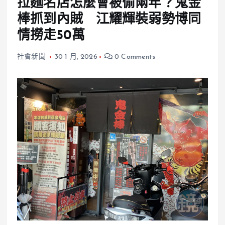
拉麵名店怎麼會被偷兩年？鬼金
棒抓到內賊 江耀輝裝弱勢博同
情撈走50萬
社會新聞
30 1 月, 2026
0 Comments