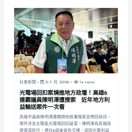
社會新聞
31 7 月, 2026
14 views
光電場回扣案燒進地方政壇！高雄6
連霸議員陳明澤遭搜索 近年地方利
益輸送案件一次看
高雄市議員陳明澤遭橋頭地檢署搜索並帶回偵訊，
案件涉及太陽能光電場回扣疑雲。陳明澤為高雄政
壇資深民代，連任6屆後宣布交棒，卻因光電利益