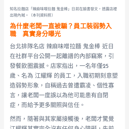
知名拉麵店「辣麻味噌拉麵 鬼金棒」日前在臉書發文，透露店裡
出現內賊。（本刊資料照）
為什麼老闆一直被騙？員工裝弱勢入
職 真實身分曝光
台北排隊名店 辣麻味噌拉麵 鬼金棒 近日
在社群平台公開一起離譜的內部竊案，引
發餐飲圈震撼。店家指出，一名年僅25
歲、名為 江耀輝 的員工，入職初期刻意塑
造弱勢形象，自稱過去曾遭霸凌、個性寡
言，讓老闆一度誤以為他可能患有自閉
症，而給予更多關照與信任。
然而，隨著與其家屬接觸後，老闆才驚覺