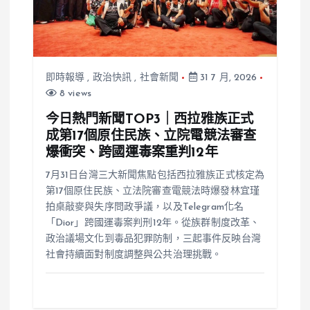
即時報導
,
政治快訊
,
社會新聞
31 7 月, 2026
8 views
今日熱門新聞TOP3｜西拉雅族正式
成第17個原住民族、立院電競法審查
爆衝突、跨國運毒案重判12年
7月31日台灣三大新聞焦點包括西拉雅族正式核定為
第17個原住民族、立法院審查電競法時爆發林宜瑾
拍桌敲麥與失序問政爭議，以及Telegram化名
「Dior」跨國運毒案判刑12年。從族群制度改革、
政治議場文化到毒品犯罪防制，三起事件反映台灣
社會持續面對制度調整與公共治理挑戰。