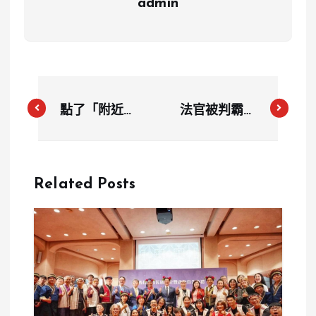
admin
點了「附近正
法官被判霸凌
妹」錢就沒
下屬？高雄地
了？假交友詐
院法官賴寶合
騙一按損失
遭認定侵權
Related Posts
952萬 警方
判賠書記官10
揭最新陷阱
萬元