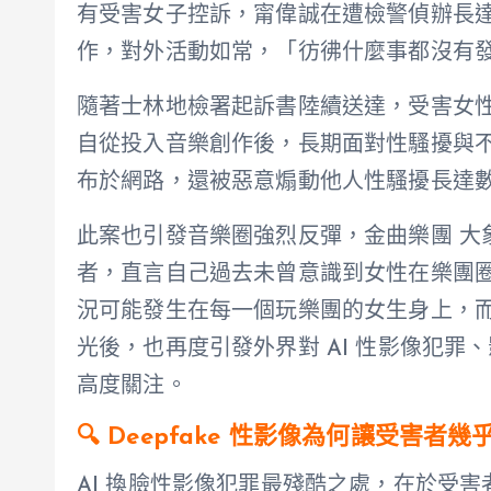
有受害女子控訴，甯偉誠在遭檢警偵辦長達
作，對外活動如常，「彷彿什麼事都沒有
隨著士林地檢署起訴書陸續送達，受害女
自從投入音樂創作後，長期面對性騷擾與不當對
布於網路，還被惡意煽動他人性騷擾長達
此案也引發音樂圈強烈反彈，金曲樂團 大象
者，直言自己過去未曾意識到女性在樂團
況可能發生在每一個玩樂團的女生身上，
光後，也再度引發外界對 AI 性影像犯
高度關注。
🔍 Deepfake 性影像為何讓受害者
AI 換臉性影像犯罪最殘酷之處，在於受