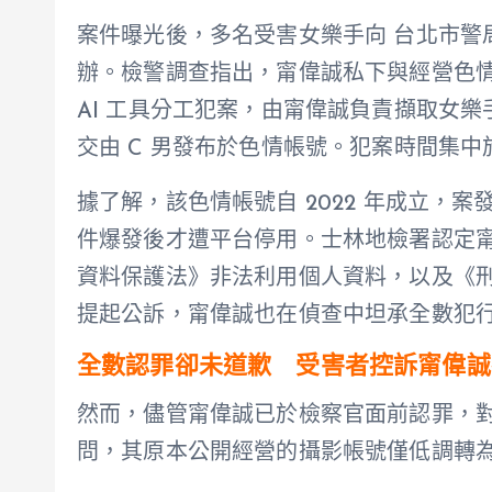
案件曝光後，多名受害女樂手向 台北市警局
辦。檢警調查指出，甯偉誠私下與經營色情帳號的
AI 工具分工犯案，由甯偉誠負責擷取女
交由 C 男發布於色情帳號。犯案時間集中於 
據了解，該色情帳號自 2022 年成立，案
件爆發後才遭平台停用。士林地檢署認定甯
資料保護法》非法利用個人資料，以及《
提起公訴，甯偉誠也在偵查中坦承全數犯
全數認罪卻未道歉 受害者控訴甯偉誠
然而，儘管甯偉誠已於檢察官面前認罪，
問，其原本公開經營的攝影帳號僅低調轉