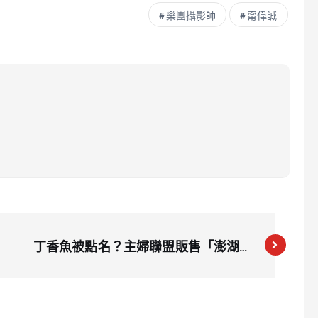
樂團攝影師
甯偉誠
丁香魚被點名？主婦聯盟販售「澎湖丁
香魚」檢出重金屬鎘超標