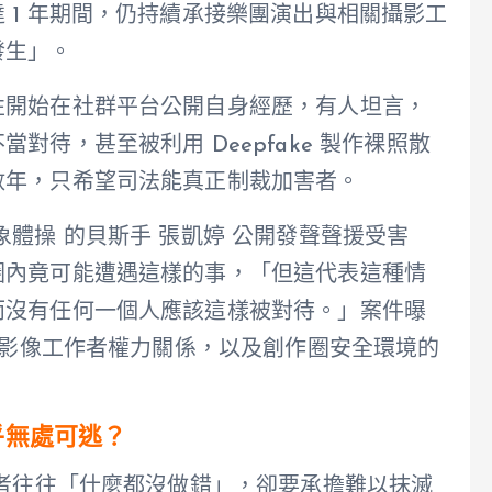
 1 年期間，仍持續承接樂團演出與相關攝影工
發生」。
性開始在社群平台公開自身經歷，有人坦言，
待，甚至被利用 Deepfake 製作裸照散
數年，只希望司法能真正制裁加害者。
體操 的貝斯手 張凱婷 公開發聲聲援受害
圈內竟可能遭遇這樣的事，「但這代表這種情
而沒有任何一個人應該這樣被對待。」案件曝
罪、影像工作者權力關係，以及創作圈安全環境的
幾乎無處可逃？
害者往往「什麼都沒做錯」，卻要承擔難以抹滅