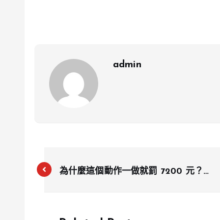
admin
為什麼這個動作一做就罰 7200 元？交
通新法上路，分心駕駛代價一次看清