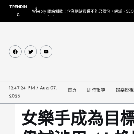
TRENDIN
Weebly 關站倒數！企業網站搬遷不能只備份，網域、SE
G
網都要一起處理
12:47:25 PM
/
Aug 07,
首頁
即時報導
娛樂影視
2026
女樂手成為目