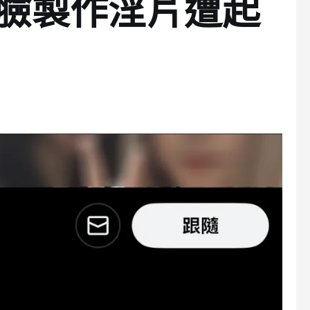
換臉製作淫片遭起