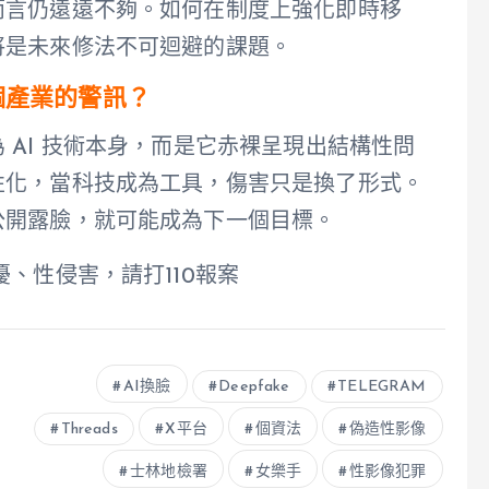
而言仍遠遠不夠。如何在制度上強化即時移
將是未來修法不可迴避的課題。
個產業的警訊？
 AI 技術本身，而是它赤裸呈現出結構性問
性化，當科技成為工具，傷害只是換了形式。
公開露臉，就可能成為下一個目標。
擾、性侵害，請打110報案
AI換臉
Deepfake
TELEGRAM
Threads
X平台
個資法
偽造性影像
士林地檢署
女樂手
性影像犯罪