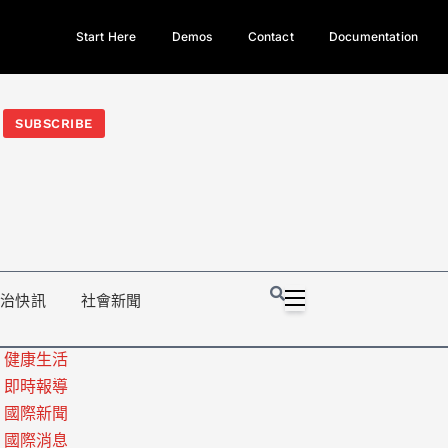
Start Here
Demos
Contact
Documentation
今日熱門新聞TOP3｜西拉雅族正式成第17個原住民族、立院電競
光電場回扣
法審查爆衝突、跨國運毒案重判12年
地方利益輸
SUBSCRIBE
政治快訊
社會新聞
健康生活
即時報導
國際新聞
國際消息