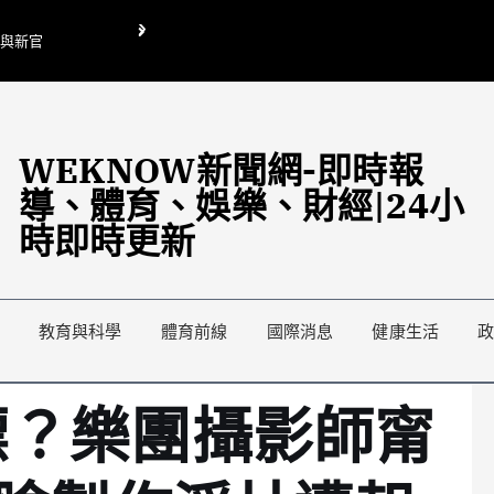
O與新官
翁曉玲喊刪陸委會1295萬媒宣費惹議 梁文傑回「只能靠嘴巴」
藍綠延燒地方宣傳預算戰
WEKNOW新聞網-即時報
導、體育、娛樂、財經|24小
時即時更新
教育與科學
體育前線
國際消息
健康生活
標？樂團攝影師甯