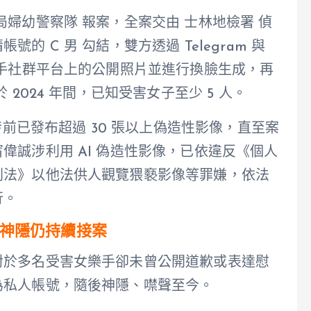
婦幼警察隊 報案，全案交由 士林地檢署 偵
 C 男 勾結，雙方透過 Telegram 與
樂手社群平台上的公開照片並進行換臉生成，再
2024 年間，已知受害女子至少 5 人。
發前已發布超過 30 張以上偽造性影像，直至案
偉誠涉利用 AI 偽造性影像，已依違反《個人
刑法》以他法供人觀覽猥褻影像等罪嫌，依法
行。
神隱仍持續接案
對於多名受害女樂手卻未曾公開道歉或表達慰
為私人帳號，隨後神隱、噤聲至今。