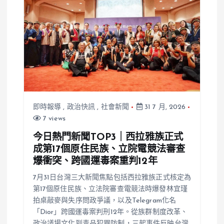
領2800萬遭
起訴
即時報導
,
政治快訊
,
社會新聞
31 7 月, 2026
7 views
今日熱門新聞TOP3｜西拉雅族正式
成第17個原住民族、立院電競法審查
爆衝突、跨國運毒案重判12年
7月31日台灣三大新聞焦點包括西拉雅族正式核定為
第17個原住民族、立法院審查電競法時爆發林宜瑾
拍桌敲麥與失序問政爭議，以及Telegram化名
「Dior」跨國運毒案判刑12年。從族群制度改革、
政治議場文化到毒品犯罪防制，三起事件反映台灣