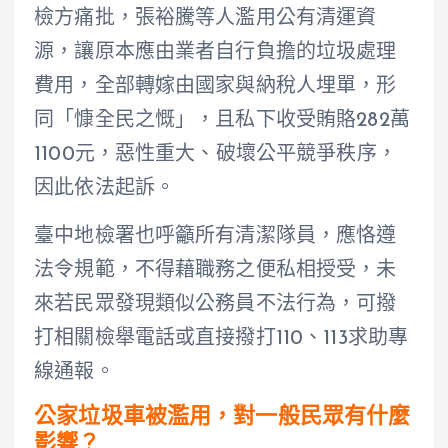
檢方痛批，張裕騰等人濫用公有清運資
源，讓原本應由業者自行負擔的垃圾處理
費用，全部轉嫁由國家與納稅人埋單，形
同「慷全民之慨」，且私下收受賄賂282萬
1100元，惡性重大、破壞公平競爭秩序，
因此依法起訴。
臺中地檢署也呼籲所有清潔隊員，應恪遵
法令規範，不得藉職務之便私相授受，未
來若民眾發現類似公務員不法行為，可撥
打相關檢舉電話或直接撥打110、113求助專
線通報。
公家垃圾車被濫用，對一般民眾有什麼
影響？