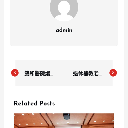
admin
雙和醫院爆性
退休補教老師
騷爭議為何逆
周約瑟怎麼被
轉？前任主管
查出詐保？12
性騷成立卻僅
年狂鑽副本理
Related Posts
記小過 工會
賠漏洞、密集
批處置失當
就醫132次詐