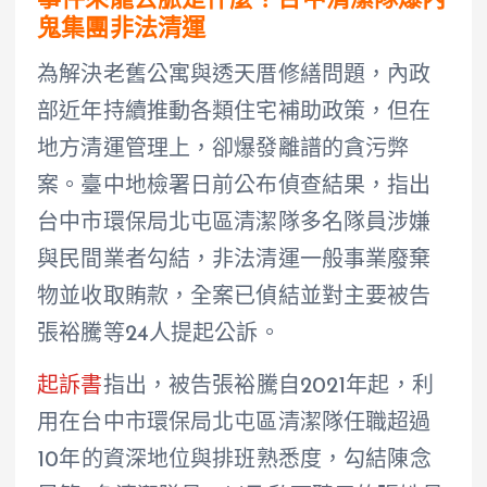
事件來龍去脈是什麼？台中清潔隊爆內
鬼集團非法清運
為解決老舊公寓與透天厝修繕問題，內政
部近年持續推動各類住宅補助政策，但在
地方清運管理上，卻爆發離譜的貪污弊
案。臺中地檢署日前公布偵查結果，指出
台中市環保局北屯區清潔隊多名隊員涉嫌
與民間業者勾結，非法清運一般事業廢棄
物並收取賄款，全案已偵結並對主要被告
張裕騰等24人提起公訴。
起訴書
指出，被告張裕騰自2021年起，利
用在台中市環保局北屯區清潔隊任職超過
10年的資深地位與排班熟悉度，勾結陳念