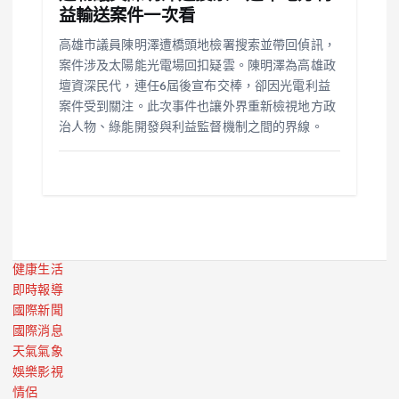
益輸送案件一次看
高雄市議員陳明澤遭橋頭地檢署搜索並帶回偵訊，
案件涉及太陽能光電場回扣疑雲。陳明澤為高雄政
壇資深民代，連任6屆後宣布交棒，卻因光電利益
案件受到關注。此次事件也讓外界重新檢視地方政
治人物、綠能開發與利益監督機制之間的界線。
健康生活
即時報導
國際新聞
國際消息
天氣氣象
娛樂影視
情侶