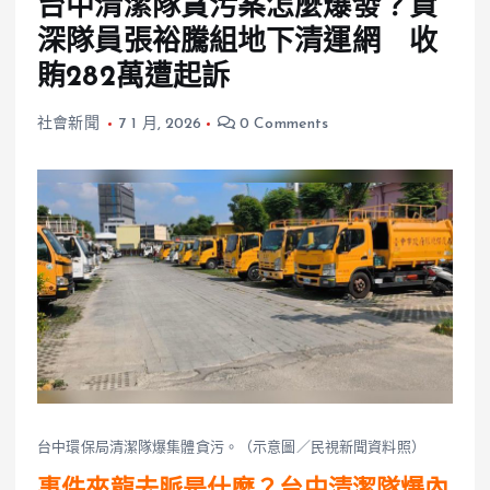
台中清潔隊貪污案怎麼爆發？資
深隊員張裕騰組地下清運網 收
賄282萬遭起訴
社會新聞
7 1 月, 2026
0 Comments
台中環保局清潔隊爆集體貪污。（示意圖／民視新聞資料照）