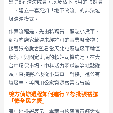
恩等8名清潔隊員，以及私下聘用的張姓員
工，建立一套宛如「地下物流」的非法垃
圾清運模式。
作案流程是：先由私聘員工駕駛小貨車，
到特約店家載運未經許可的事業廢棄物；
接著張裕騰會監看當天北屯區垃圾車輪值
狀況，與固定班底的賴姓司機約定，在大
台中環保市場、中科活力羽球館等地點碰
頭，直接將垃圾從小貨車「對接」進公有
垃圾車，等同用公家資源替業者省錢。
檢方偵辦過程如何進行？怒批張裕騰
「慷全民之慨」
臺中地檢署表示，本案由檢察官黃鈺雯指