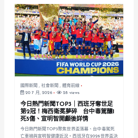
國際新聞
,
社會新聞
,
體育前線
20 7 月, 2026
28 views
今日熱門新聞TOP3｜西班牙奪世足
第2冠！梅西衛冕夢碎 台中毒駕釀1
死5傷、宣明智開顱後詳情
今日熱門新聞TOP3聚焦世界盃落幕、台中毒駕死
亡車禍與宣明智健康近況。西班牙在2026世界盃決