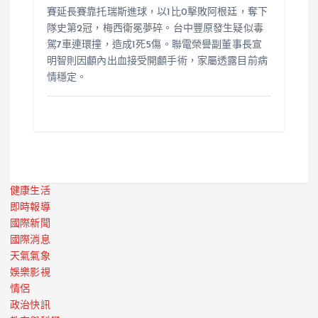
賽延長賽靠托瑞斯進球，以1比0擊敗阿根廷，奪下
隊史第2冠，梅西衛冕夢碎。台中豐原發生疑似毒
駕7車連環撞，造成1死5傷。聯電榮譽副董事長宣
明智則因顱內出血接受開顱手術，家屬透露目前病
情穩定。
健康生活
即時報導
國際新聞
國際消息
天氣氣象
娛樂影視
情侶
政治快訊