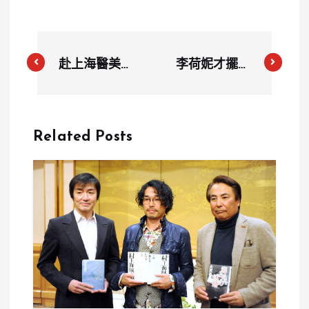
赴上海醫美眼
李荷妮才擺脫
睛出現嚴重後
挪用嫌疑 又
遺症 女子控
被控經紀公司
被逼簽不平等
違法10年 警
Related Posts
協議 業者反
方介入調查
駁不實指控