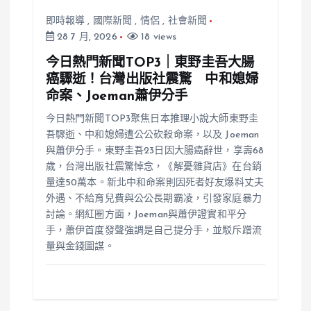
即時報導
,
國際新聞
,
情侶
,
社會新聞
28 7 月, 2026
18 views
今日熱門新聞TOP3｜東野圭吾大腸
癌驟逝！台灣出版社震驚 中和媳婦
命案、Joeman蕭伊分手
今日熱門新聞TOP3聚焦日本推理小說大師東野圭
吾驟逝、中和媳婦遭公公砍殺命案，以及 Joeman
與蕭伊分手。東野圭吾23日因大腸癌辭世，享壽68
歲，台灣出版社震驚悼念，《解憂雜貨店》在台銷
量達50萬本。新北中和命案則因死者好友爆料丈夫
外遇、不給育兒費與公公長期霸凌，引發家庭暴力
討論。網紅圈方面，Joeman與蕭伊證實和平分
手，蕭伊首度發聲強調是自己提分手，並駁斥蹭流
量與金錢圖謀。