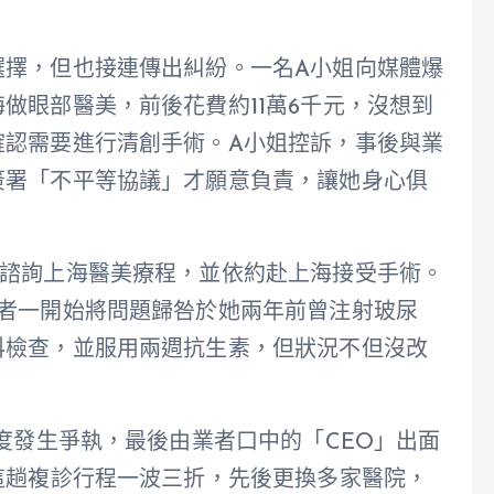
選擇，但也接連傳出糾紛。一名A小姐向媒體爆
做眼部醫美，前後花費約11萬6千元，沒想到
確認需要進行清創手術。A小姐控訴，事後與業
簽署「不平等協議」才願意負責，讓她身心俱
問諮詢上海醫美療程，並依約赴上海接受手術。
業者一開始將問題歸咎於她兩年前曾注射玻尿
科檢查，並服用兩週抗生素，但狀況不但沒改
一度發生爭執，最後由業者口中的「CEO」出面
這趟複診行程一波三折，先後更換多家醫院，