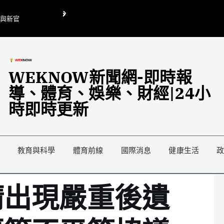
O與新官
翁曉玲喊刪陸委會1295萬媒宣費惹議 梁文傑回「只能靠嘴巴」
藍綠延燒地方宣傳預算戰
WEKNOW新聞網-即時報
導、體育、娛樂、財經|24小
時即時更新
教育與科學
體育前線
國際消息
健康生活
睛出現嚴重後遺