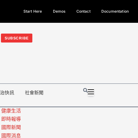
Start Here
Demos
Contact
Documentation
今日熱門新聞TOP3｜西拉雅族正式成第17個原住民族、立院電競
光電場回扣
法審查爆衝突、跨國運毒案重判12年
地方利益輸
SUBSCRIBE
政治快訊
社會新聞
健康生活
即時報導
國際新聞
國際消息