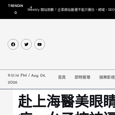
TRENDIN
Weebly 關站倒數！企業網站搬遷不能只備份，網域、SE
G
網都要一起處理
9:51:16 PM
/
Aug 04,
首頁
即時報導
娛樂影視
2026
赴上海醫美眼