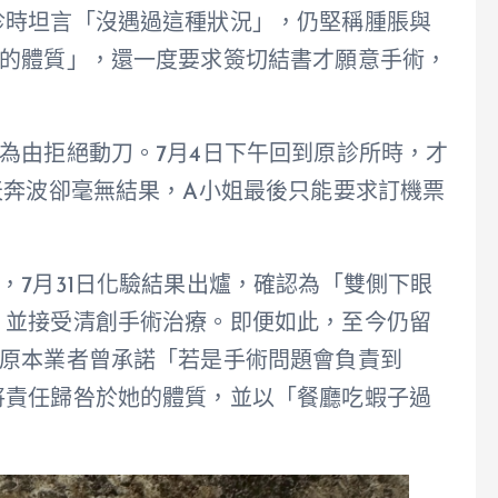
診時坦言「沒遇過這種狀況」，仍堅稱腫脹與
一的體質」，還一度要求簽切結書才願意手術，
為由拒絕動刀。7月4日下午回到原診所時，才
天奔波卻毫無結果，A小姐最後只能要求訂機票
，7月31日化驗結果出爐，確認為「雙側下眼
，並接受清創手術治療。即便如此，至今仍留
，原本業者曾承諾「若是手術問題會負責到
將責任歸咎於她的體質，並以「餐廳吃蝦子過