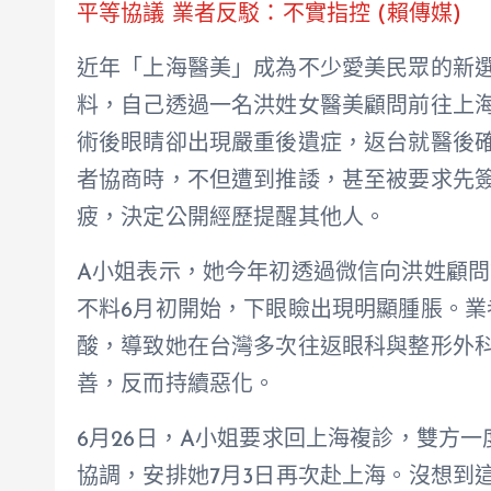
平等協議 業者反駁：不實指控 (賴傳媒)
近年「上海醫美」成為不少愛美民眾的新
料，自己透過一名洪姓女醫美顧問前往上海
術後眼睛卻出現嚴重後遺症，返台就醫後
者協商時，不但遭到推諉，甚至被要求先
疲，決定公開經歷提醒其他人。
A小姐表示，她今年初透過微信向洪姓顧
不料6月初開始，下眼瞼出現明顯腫脹。
酸，導致她在台灣多次往返眼科與整形外
善，反而持續惡化。
6月26日，A小姐要求回上海複診，雙方
協調，安排她7月3日再次赴上海。沒想到