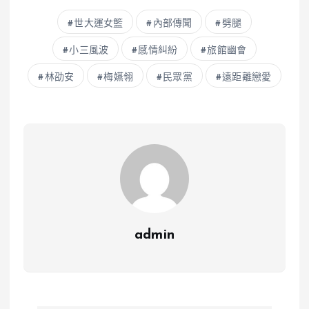
世大運女籃
內部傳聞
劈腿
小三風波
感情糾紛
旅館幽會
林劭安
梅嬿翎
民眾黨
遠距離戀愛
admin