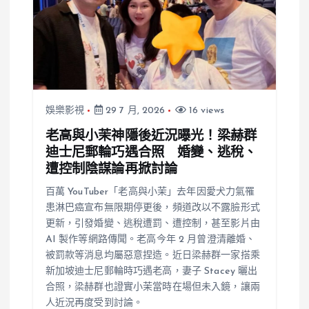
娛樂影視
29 7 月, 2026
16 views
老高與小茉神隱後近況曝光！梁赫群
迪士尼郵輪巧遇合照 婚變、逃稅、
遭控制陰謀論再掀討論
百萬 YouTuber「老高與小茉」去年因愛犬力氣罹
患淋巴癌宣布無限期停更後，頻道改以不露臉形式
更新，引發婚變、逃稅遭罰、遭控制，甚至影片由
AI 製作等網路傳聞。老高今年 2 月曾澄清離婚、
被罰款等消息均屬惡意捏造。近日梁赫群一家搭乘
新加坡迪士尼郵輪時巧遇老高，妻子 Stacey 曬出
合照，梁赫群也證實小茉當時在場但未入鏡，讓兩
人近況再度受到討論。