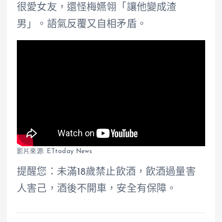
很愛女友，還怪梅嬿翎「讓他變成渣
男」。語氣反覆又自相矛盾。
影片來源: ETtoday News
提醒您：未滿18歲禁止飲酒，飲酒過量害
人害己，酒後不開車，安全有保障。