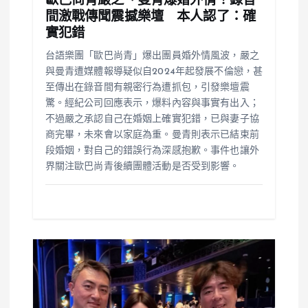
歐巴尚青嚴之、曼青爆婚外情！錄音
間激戰傳聞震撼樂壇 本人認了：確
實犯錯
台語樂團「歐巴尚青」爆出團員婚外情風波，嚴之
與曼青遭媒體報導疑似自2024年起發展不倫戀，甚
至傳出在錄音間有親密行為遭抓包，引發樂壇震
驚。經紀公司回應表示，爆料內容與事實有出入；
不過嚴之承認自己在婚姻上確實犯錯，已與妻子協
商完畢，未來會以家庭為重。曼青則表示已結束前
段婚姻，對自己的錯誤行為深感抱歉。事件也讓外
界關注歐巴尚青後續團體活動是否受到影響。