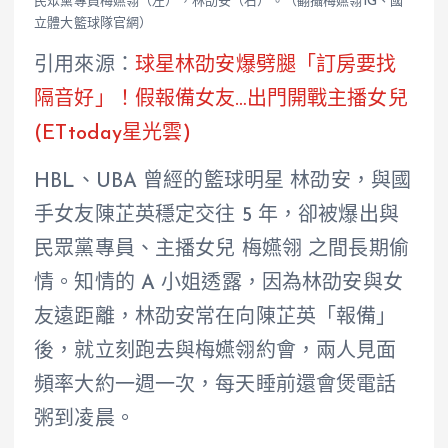
民眾黨專員梅嬿翎（左），林劭安（右）。（翻攝梅嬿翎IG、國
立體大籃球隊官網）
引用來源：
球星林劭安爆劈腿「訂房要找
隔音好」！假報備女友…出門開戰主播女兒
(ETtoday星光雲)
HBL、UBA 曾經的籃球明星 林劭安，與國
手女友陳芷英穩定交往 5 年，卻被爆出與
民眾黨專員、主播女兒 梅嬿翎 之間長期偷
情。知情的 A 小姐透露，因為林劭安與女
友遠距離，林劭安常在向陳芷英「報備」
後，就立刻跑去與梅嬿翎約會，兩人見面
頻率大約一週一次，每天睡前還會煲電話
粥到凌晨。