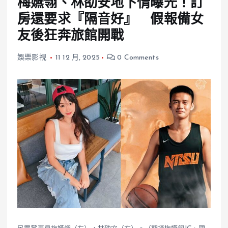
梅嬿翎、林劭安地下情曝光！訂
房還要求『隔音好』 假報備女
友後狂奔旅館開戰
娛樂影視
11 12 月, 2025
0 Comments