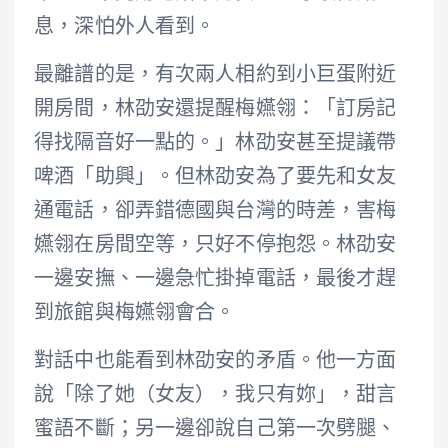
息，深怕外人看到。
最離譜的是，有次兩人相約到小巨蛋附近
開房間，林劭安還提醒梅嬿翎：「訂房記
得找隔音好一點的。」林劭安甚至提議帶
啤酒「助興」。但林劭安為了要先和女友
通電話，卻弄錯德國與台灣的時差，害梅
嬿翎在房間空等，只好不停抱怨。林劭安
一邊安撫、一邊急忙掛掉電話，最後才趕
到旅館與梅嬿翎會合。
對話中也能看到林劭安的矛盾。他一方面
說「除了她（女友），我只有妳」，甜言
蜜語不斷；另一邊卻說自己第一次劈腿、