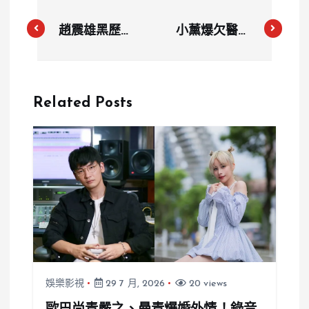
趙震雄黑歷史
小薰爆欠醫療
遭起底「涉性
費 14 萬拖 2
侵、偷車、霸
年！隱適美做
凌」！影帝急
到一半反悔換
Related Posts
發聲明道歉宣
療程 診所追
布引退
討無果鄭人碩
也捲入
娛樂影視
29 7 月, 2026
20 views