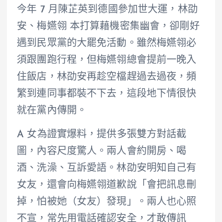
今年 7 月陳芷英到德國參加世大運，林劭
安、梅嬿翎 本打算藉機密集幽會，卻剛好
遇到民眾黨的大罷免活動。雖然梅嬿翎必
須跟團跑行程，但梅嬿翎總會提前一晚入
住飯店，林劭安再趁空檔趕過去過夜，頻
繁到連同事都裝不下去，這段地下情很快
就在黨內傳開。
A 女為證實爆料，提供多張雙方對話截
圖，內容尺度驚人。兩人會約開房、喝
酒、洗澡、互訴愛語。林劭安明知自己有
女友，還會向梅嬿翎道歉說「會把訊息刪
掉，怕被她（女友）發現」。兩人也心照
不宣，常先用電話確認安全，才敢傳訊