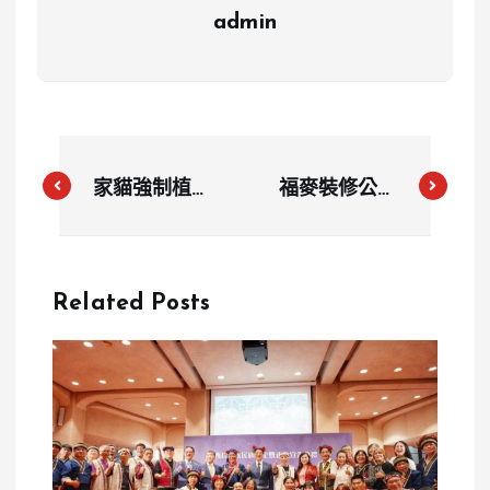
admin
家貓強制植入
福麥裝修公司
晶片元旦上
得標5.9億炸
路 未登記最
藥案引議 國
高罰1.5萬元
防部：營業項
Related Posts
目含化學原料
批發