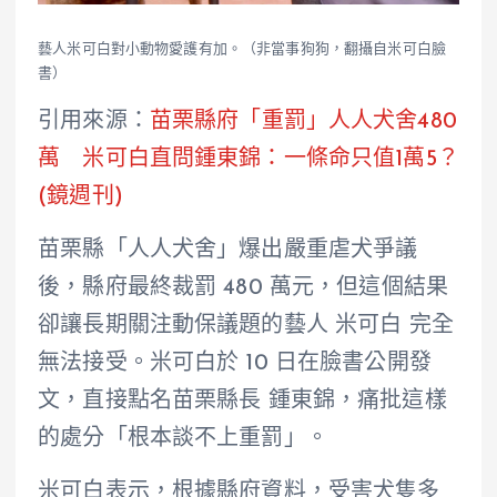
藝人米可白對小動物愛護有加。（非當事狗狗，翻攝自米可白臉
書）
引用來源：
苗栗縣府「重罰」人人犬舍480
萬 米可白直問鍾東錦：一條命只值1萬5？
(鏡週刊)
苗栗縣「人人犬舍」爆出嚴重虐犬爭議
後，縣府最終裁罰 480 萬元，但這個結果
卻讓長期關注動保議題的藝人 米可白 完全
無法接受。米可白於 10 日在臉書公開發
文，直接點名苗栗縣長 鍾東錦，痛批這樣
的處分「根本談不上重罰」。
米可白表示，根據縣府資料，受害犬隻多