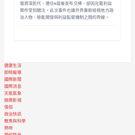
壇資深民代，連任6屆後宣布交棒，卻因光電利益
案件受到關注。此次事件也讓外界重新檢視地方政
治人物、綠能開發與利益監督機制之間的界線。
健康生活
即時報導
國際新聞
國際消息
天氣氣象
娛樂影視
情侶
政治快訊
教育與科學
熱吻