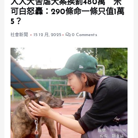
人人犬舍虐犬案挨罰480萬 米
可白怒轟：290條命一條只值1萬
5？
社會新聞
15 12 月, 2025
0 Comments