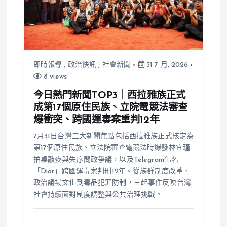
即時報導
,
政治快訊
,
社會新聞
31 7 月, 2026
8 views
今日熱門新聞TOP3｜西拉雅族正式
成第17個原住民族、立院電競法審查
爆衝突、跨國運毒案重判12年
7月31日台灣三大新聞焦點包括西拉雅族正式核定為
第17個原住民族、立法院審查電競法時爆發林宜瑾
拍桌敲麥與失序問政爭議，以及Telegram化名
「Dior」跨國運毒案判刑12年。從族群制度改革、
政治議場文化到毒品犯罪防制，三起事件反映台灣
社會持續面對制度調整與公共治理挑戰。