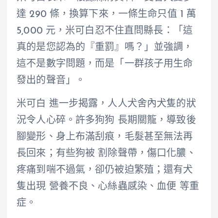
達 290 條，換算下來，一條生命只值 1 萬
5,000 元，米可白忍不住直問縣長：「這
真的是您認為的『重罰』嗎？」並強調，
這不是數字問題，而是「一群孩子用生命
發出的聲音」。
米可白 進一步揭露，人人犬舍內犬隻的狀
況令人心碎。許多狗狗 長期關籠，導致後
腳變形、身上布滿刮痕，毛髮甚至無法再
長回來；有些狗被 割除聲帶，傷口化膿、
疼痛到喘不過氣，卻仍被迫繁殖；還有犬
隻出現 營養不良、心絲蟲感染、血便 等重
症。