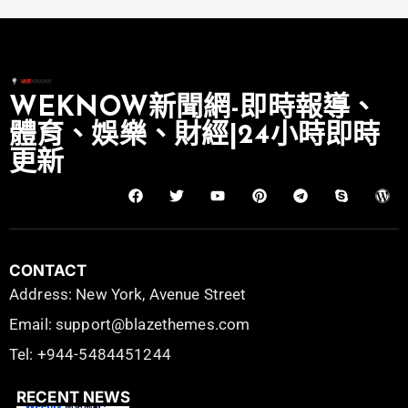
WEKNOW新聞網-即時報導、
體育、娛樂、財經|24小時即時
更新
CONTACT
Address: New York, Avenue Street
Email: support@blazethemes.com
Tel: +944-5484451244
RECENT NEWS