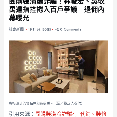
團購裝潢爆詐騙！林峻宏、吳敬
禹遭指控捲入百戶爭議 退佣內
幕曝光
社會新聞
19 11 月, 2025
0 Comments
奧拓設計的實品屋和費敬禹。（圖／投訴人提供）
引用來源：
團購裝潢淪詐騙4／代銷、裝修