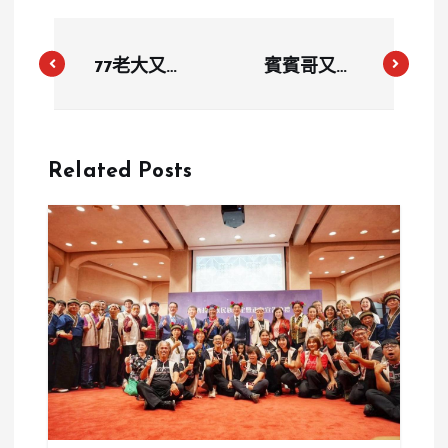
77老大又奪
賓賓哥又惹
冠！誇大廣告
議！國中演講
挨罰484萬
突開直播遭制
連3年蟬聯違
止 校方怒控
Related Posts
規罰款王
「未經同意」
要求道歉