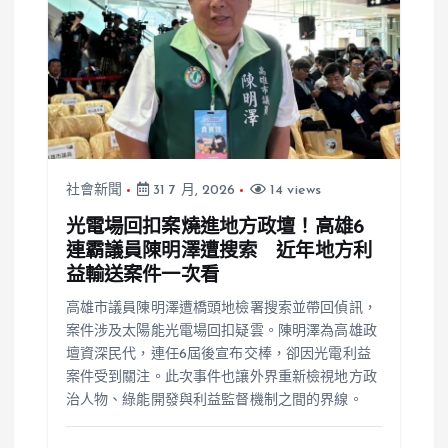
社會新聞
31 7 月, 2026
14 views
光電場回扣案燒進地方政壇！高雄6
連霸議員陳明澤遭搜索 近年地方利
益輸送案件一次看
高雄市議員陳明澤遭橋頭地檢署搜索並帶回偵訊，
案件涉及太陽能光電場回扣疑雲。陳明澤為高雄政
壇資深民代，連任6屆後宣布交棒，卻因光電利益
案件受到關注。此次事件也讓外界重新檢視地方政
治人物、綠能開發與利益監督機制之間的界線。