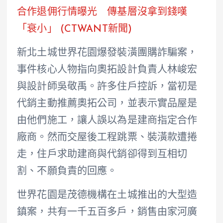
合作退佣行情曝光 傳基層沒拿到錢嘆
「衰小」 (CTWANT新聞)
新北土城世界花園爆發裝潢團購詐騙案，
事件核心人物指向奧拓設計負責人林峻宏
與設計師吳敬禹。許多住戶控訴，當初是
代銷主動推薦奧拓公司，並表示實品屋是
由他們施工，讓人誤以為是建商指定合作
廠商。然而交屋後工程跳票、裝潢款遭捲
走，住戶求助建商與代銷卻得到互相切
割、不願負責的回應。
世界花園是茂德機構在土城推出的大型造
鎮案，共有一千五百多戶，銷售由家河廣