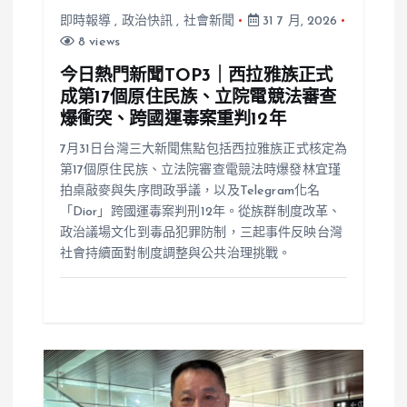
即時報導
,
政治快訊
,
社會新聞
31 7 月, 2026
8 views
今日熱門新聞TOP3｜西拉雅族正式
成第17個原住民族、立院電競法審查
爆衝突、跨國運毒案重判12年
7月31日台灣三大新聞焦點包括西拉雅族正式核定為
第17個原住民族、立法院審查電競法時爆發林宜瑾
拍桌敲麥與失序問政爭議，以及Telegram化名
「Dior」跨國運毒案判刑12年。從族群制度改革、
政治議場文化到毒品犯罪防制，三起事件反映台灣
社會持續面對制度調整與公共治理挑戰。