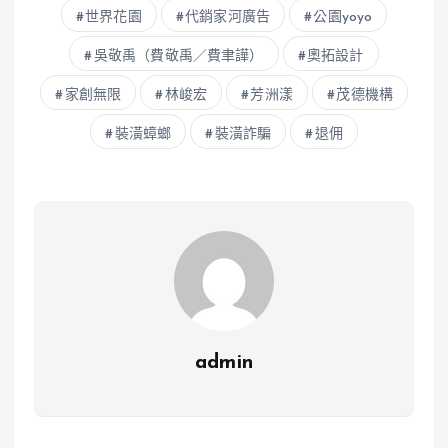
世界花園
代銷家河廣告
公園yoyo
吳敬禹（費敬禹／費聿譁）
奧拓設計
家創無限
林峻宏
芳洲漾
茂德機構
裝潢蟑螂
裝潢詐騙
退佣
admin