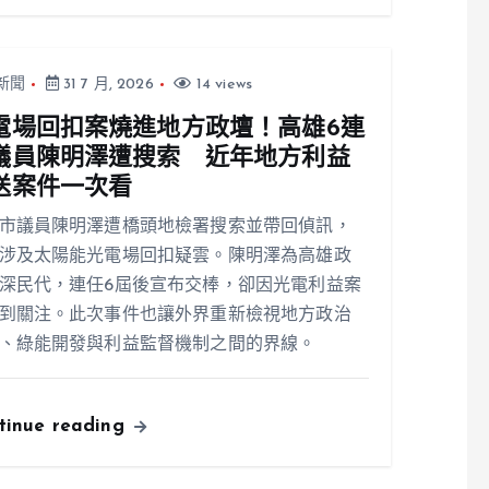
新聞
31 7 月, 2026
14 views
電場回扣案燒進地方政壇！高雄6連
議員陳明澤遭搜索 近年地方利益
送案件一次看
市議員陳明澤遭橋頭地檢署搜索並帶回偵訊，
涉及太陽能光電場回扣疑雲。陳明澤為高雄政
深民代，連任6屆後宣布交棒，卻因光電利益案
到關注。此次事件也讓外界重新檢視地方政治
、綠能開發與利益監督機制之間的界線。
tinue reading