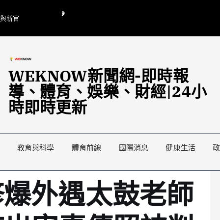
O與新官
翁曉玲喊刪陸委會1295萬媒宣費惹議 梁文傑回「只能靠嘴巴」
藍綠延燒地方宣傳預算戰
WEKNOW新聞網-即時報
導、體育、娛樂、財經|24小
時即時更新
教育與科學
體育前線
國際消息
健康生活
修爆外遇太鼓老師