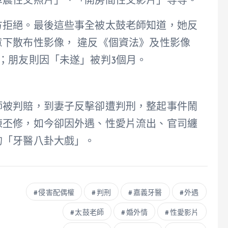
車震性交照片」、「開房間性交影片」等等。
方拒絕。最後這些事全被太鼓老師知道，她反
下散布性影像， 違反《個資法》及性影像
；朋友則因「未遂」被判3個月。
師被判賠，到妻子反擊卻遭判刑，整起事件鬧
陳丕修，如今卻因外遇、性愛片流出、官司纏
的「牙醫八卦大戲」。
侵害配偶權
判刑
嘉義牙醫
外遇
太鼓老師
婚外情
性愛影片