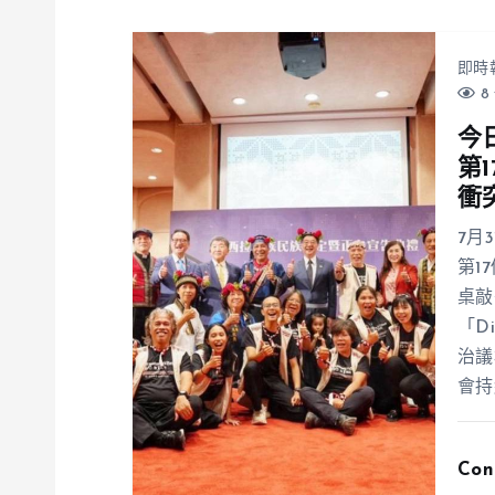
即時
8 
今
第
衝
7月
第1
桌敲
「D
治議
會持
Con