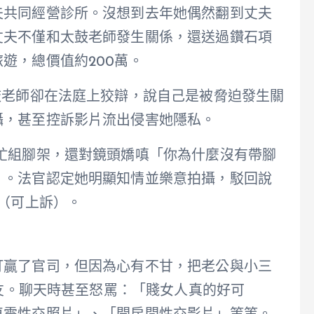
夫共同經營診所。沒想到去年她偶然翻到丈夫
丈夫不僅和太鼓老師發生關係，還送過鑽石項
遊，總價值約200萬。
鼓老師卻在法庭上狡辯，說自己是被脅迫發生關
攝，甚至控訴影片流出侵害她隱私。
忙組腳架，還對鏡頭嬌嗔「你為什麼沒有帶腳
」。法官認定她明顯知情並樂意拍攝，駁回說
元（可上訴）。
打贏了官司，但因為心有不甘，把老公與小三
朋友。聊天時甚至怒罵：「賤女人真的好可