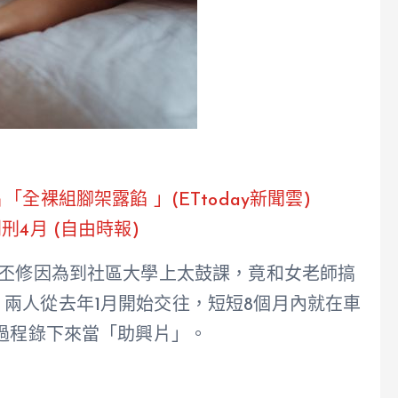
全裸組腳架露餡 」(ETtoday新聞雲)
4月 (自由時報)
陳丕修因為到社區大學上太鼓課，竟和女老師搞
兩人從去年1月開始交往，短短8個月內就在車
愛過程錄下來當「助興片」。