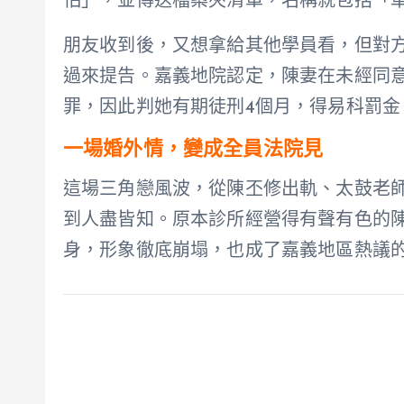
怕」，並傳送檔案夾清單，名稱就包括「
朋友收到後，又想拿給其他學員看，但對
過來提告。嘉義地院認定，陳妻在未經同意
罪，因此判她有期徒刑4個月，得易科罰金
一場婚外情，變成全員法院見
這場三角戀風波，從陳丕修出軌、太鼓老
到人盡皆知。原本診所經營得有聲有色的
身，形象徹底崩塌，也成了嘉義地區熱議