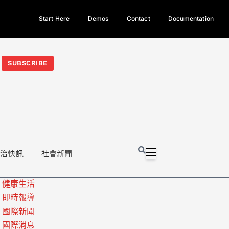
Start Here
Demos
Contact
Documentation
今日熱門新聞TOP3｜西拉雅族正式成第17個原住民族、立院電競
光電場回扣
法審查爆衝突、跨國運毒案重判12年
地方利益輸
SUBSCRIBE
政治快訊
社會新聞
健康生活
即時報導
國際新聞
國際消息