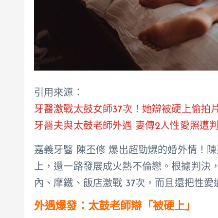
引用來源：
牙醫激戰太鼓女師37次！她辯被硬上偷拍片「
牙醫夫與太鼓老師外遇 妻傳2人性愛照遭判刑
嘉義牙醫 陳丕修 爆出超勁爆的婚外情！
上，還一路發展成火熱不倫戀。根據判決，
內、摩鐵、飯店激戰 37次，而且還把性
外遇爆發：太鼓老師辯「被硬上」