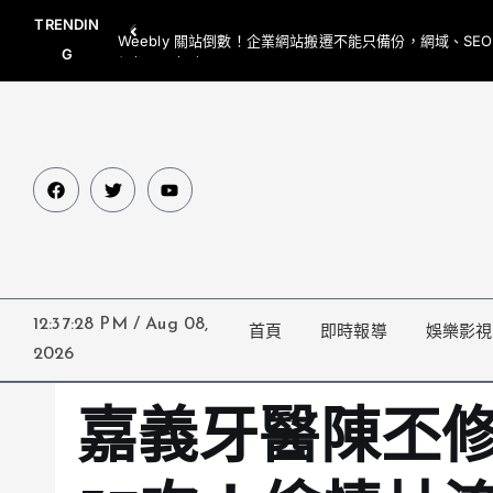
TRENDIN
Weebly 關站倒數！企業網站搬遷不能只備份，網域、SE
G
網都要一起處理
12:37:29 PM
/
Aug 08,
首頁
即時報導
娛樂影視
2026
嘉義牙醫陳丕