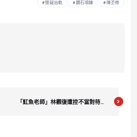
懷疑出軌
鑽石項鍊
陳丕修
「魟魚老師」林觀復遭控不當對待學
童 二審維持12年刑期駁回求情