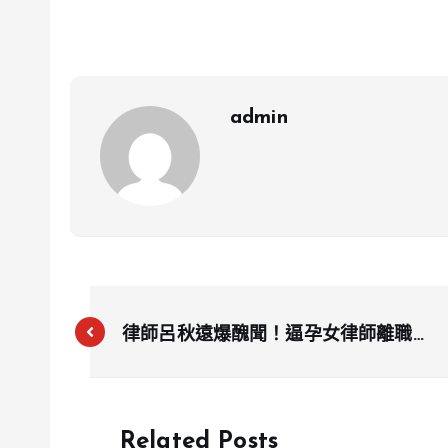
admin
律師呂秋遠爆醜聞！逼孕女律師離職遭
罰 再被控洩隱私+強制罪求償百萬
Related Posts