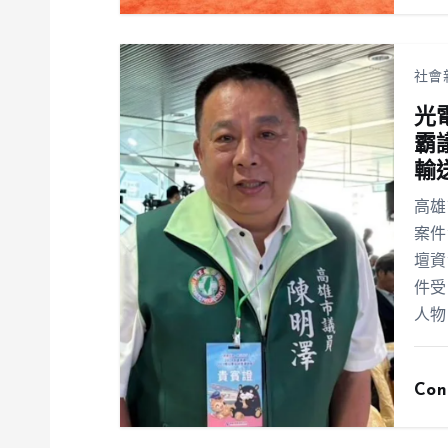
社會
光
霸
輸
高雄
案件
壇資
件受
人物
Con