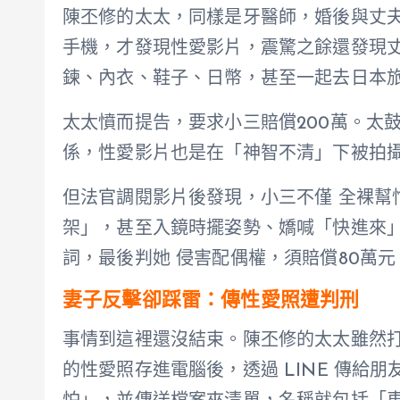
陳丕修的太太，同樣是牙醫師，婚後與丈
手機，才發現性愛影片，震驚之餘還發現
鍊、內衣、鞋子、日幣，甚至一起去日本旅
太太憤而提告，要求小三賠償200萬。太
係，性愛影片也是在「神智不清」下被拍
但法官調閱影片後發現，小三不僅 全裸幫
架」，甚至入鏡時擺姿勢、嬌喊「快進來
詞，最後判她 侵害配偶權，須賠償80萬
妻子反擊卻踩雷：傳性愛照遭判刑
事情到這裡還沒結束。陳丕修的太太雖然
的性愛照存進電腦後，透過 LINE 傳給