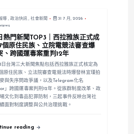
報導
,
政治快訊
,
社會新聞
31 7 月, 2026
views
日熱門新聞TOP3｜西拉雅族正式成
17個原住民族、立院電競法審查爆
突、跨國運毒案重判12年
31日台灣三大新聞焦點包括西拉雅族正式核定為
7個原住民族、立法院審查電競法時爆發林宜瑾拍
麥與失序問政爭議，以及Telegram化名
ior」跨國運毒案判刑12年。從族群制度改革、政
場文化到毒品犯罪防制，三起事件反映台灣社
續面對制度調整與公共治理挑戰。
tinue reading