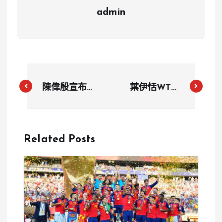
admin
陳偉殷宣布退
葉伊恬WTT
休！感性告別
大滿貫參賽權
投手丘：「是
遭撤 體育署
時候了」
怒了：桌協必
Related Posts
須道歉、補助
先暫停！