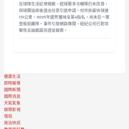
反球隊生活紀律規範，經球團多次輔導仍未改善，
與球團協商後提出任意引退申請。何宗旂最快球速
151公里，2025年選秀獲味全第4指名，尚未在一軍
登板就離隊。事件引發網路傳聞，經紀公司已對攻
擊性言論截圖存證並報案。
健康生活
即時報導
國際新聞
國際消息
天氣氣象
娛樂影視
情侶
政治快訊