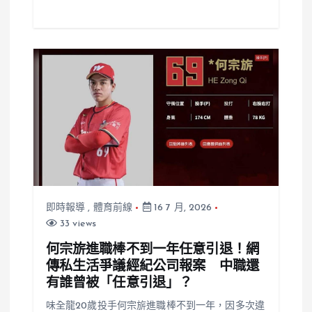
即時報導
,
體育前線
16 7 月, 2026
33 views
何宗旂進職棒不到一年任意引退！網
傳私生活爭議經紀公司報案 中職還
有誰曾被「任意引退」？
味全龍20歲投手何宗旂進職棒不到一年，因多次違