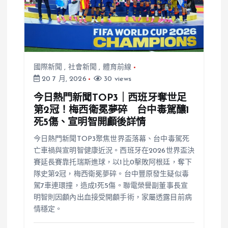
國際新聞
,
社會新聞
,
體育前線
20 7 月, 2026
30 views
今日熱門新聞TOP3｜西班牙奪世足
第2冠！梅西衛冕夢碎 台中毒駕釀1
死5傷、宣明智開顱後詳情
今日熱門新聞TOP3聚焦世界盃落幕、台中毒駕死
亡車禍與宣明智健康近況。西班牙在2026世界盃決
賽延長賽靠托瑞斯進球，以1比0擊敗阿根廷，奪下
隊史第2冠，梅西衛冕夢碎。台中豐原發生疑似毒
駕7車連環撞，造成1死5傷。聯電榮譽副董事長宣
明智則因顱內出血接受開顱手術，家屬透露目前病
情穩定。