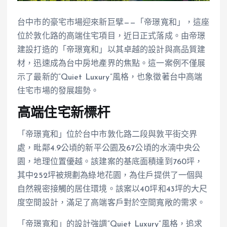
台中市的豪宅市場迎來新巨擘——「帝璟寬和」，這座
位於敦化路的高端住宅項目，近日正式落成。由帝璟
建設打造的「帝璟寬和」以其卓越的設計與高品質建
材，迅速成為台中房地產界的焦點。這一案例不僅展
示了最新的“Quiet Luxury”風格，也象徵著台中高端
住宅市場的發展趨勢。
高端住宅新標杆
「帝璟寬和」位於台中市敦化路二段與敦平街交界
處，毗鄰4.9公頃的新平公園及67公頃的水湳中央公
園，地理位置優越。該建案的基底面積達到760坪，
其中252坪被規劃為綠地花園，為住戶提供了一個與
自然親密接觸的居住環境。該案以40坪和43坪的大尺
度空間設計，滿足了高端客戶對於空間寬敞的需求。
「帝璟寬和」的設計強調“Quiet Luxury”風格，追求