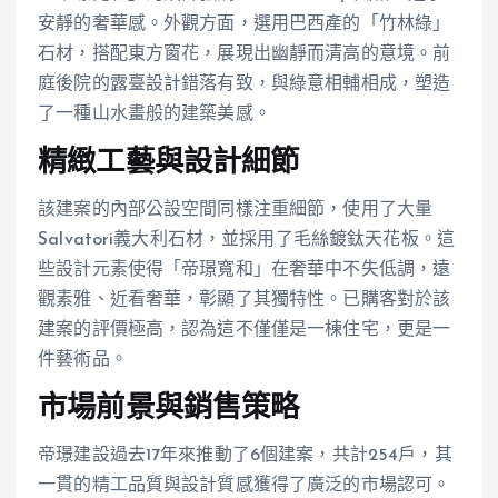
安靜的奢華感。外觀方面，選用巴西產的「竹林綠」
石材，搭配東方窗花，展現出幽靜而清高的意境。前
庭後院的露臺設計錯落有致，與綠意相輔相成，塑造
了一種山水畫般的建築美感。
精緻工藝與設計細節
該建案的內部公設空間同樣注重細節，使用了大量
Salvatori義大利石材，並採用了毛絲鍍鈦天花板。這
些設計元素使得「帝璟寬和」在奢華中不失低調，遠
觀素雅、近看奢華，彰顯了其獨特性。已購客對於該
建案的評價極高，認為這不僅僅是一棟住宅，更是一
件藝術品。
市場前景與銷售策略
帝璟建設過去17年來推動了6個建案，共計254戶，其
一貫的精工品質與設計質感獲得了廣泛的市場認可。