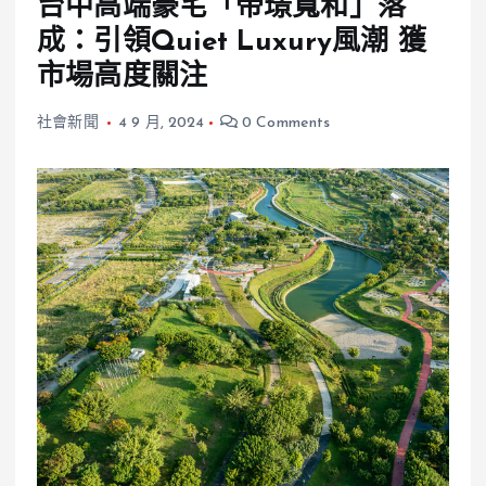
台中高端豪宅「帝璟寬和」落
成：引領Quiet Luxury風潮 獲
市場高度關注
社會新聞
4 9 月, 2024
0 Comments