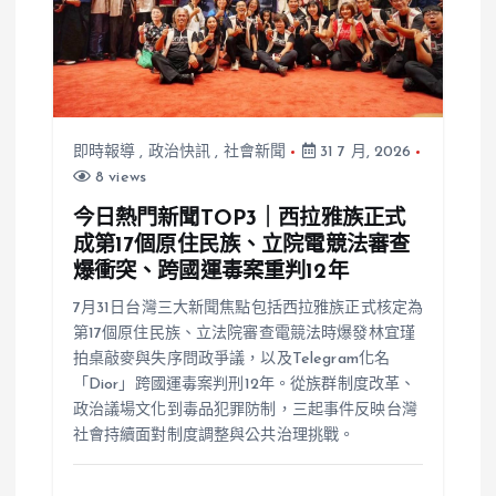
即時報導
,
政治快訊
,
社會新聞
31 7 月, 2026
8 views
今日熱門新聞TOP3｜西拉雅族正式
成第17個原住民族、立院電競法審查
爆衝突、跨國運毒案重判12年
7月31日台灣三大新聞焦點包括西拉雅族正式核定為
第17個原住民族、立法院審查電競法時爆發林宜瑾
拍桌敲麥與失序問政爭議，以及Telegram化名
「Dior」跨國運毒案判刑12年。從族群制度改革、
政治議場文化到毒品犯罪防制，三起事件反映台灣
社會持續面對制度調整與公共治理挑戰。