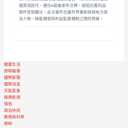
壇資深民代，連任6屆後宣布交棒，卻因光電利益
案件受到關注。此次事件也讓外界重新檢視地方政
治人物、綠能開發與利益監督機制之間的界線。
健康生活
即時報導
國際新聞
國際消息
天氣氣象
娛樂影視
情侶
政治快訊
教育與科學
熱吻