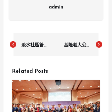
admin
淡水社區管委
基隆老大公廟
會主委突發瘋
舉行關龕門與
狂砍人事件
手爐交接儀式
揭露黑道背景
續傳中元祭百
Related Posts
與前科
年文化