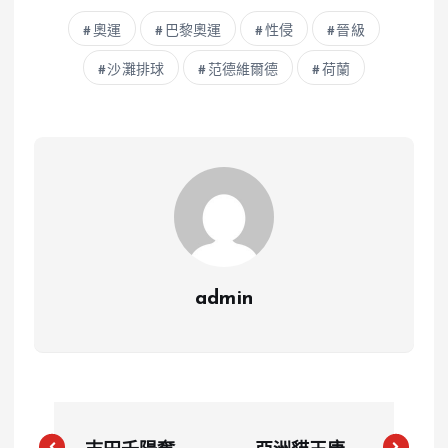
奧運
巴黎奧運
性侵
晉級
沙灘排球
范德維爾德
荷蘭
admin