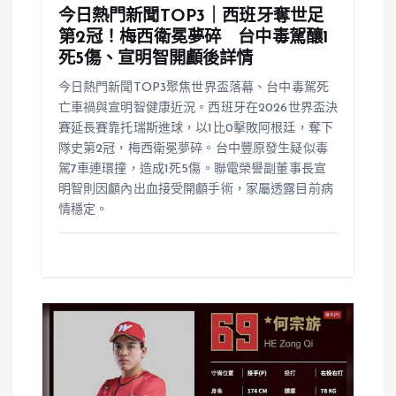
今日熱門新聞TOP3｜西班牙奪世足
第2冠！梅西衛冕夢碎 台中毒駕釀1
死5傷、宣明智開顱後詳情
今日熱門新聞TOP3聚焦世界盃落幕、台中毒駕死
亡車禍與宣明智健康近況。西班牙在2026世界盃決
賽延長賽靠托瑞斯進球，以1比0擊敗阿根廷，奪下
隊史第2冠，梅西衛冕夢碎。台中豐原發生疑似毒
駕7車連環撞，造成1死5傷。聯電榮譽副董事長宣
明智則因顱內出血接受開顱手術，家屬透露目前病
情穩定。