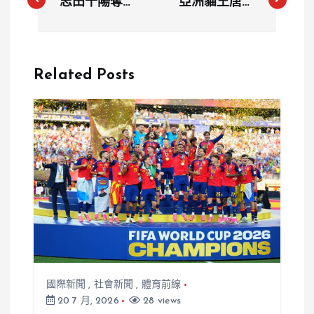
志田千陽奪銅
亞洲貓王唐嘉
牌 私藏「章
鴻奪銅激動落
魚美月鑰匙
淚 感謝恩師
圈」引爆話題
與團隊付出
Related Posts
國際新聞
,
社會新聞
,
體育前線
20 7 月, 2026
28 views