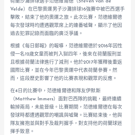
荷蘭沙灘排球選手范德維爾德（Steven van de
Velde）在巴黎奧運男子沙灘排球16強賽中被巴西選手
擊敗，結束了他的奧運之旅。此次比賽，范德維爾德
每次發球時均遭遇觀眾席上的連番噓聲，顯示了他因
過去犯罪記錄而面臨的廣泛爭議。
根據《每日郵報》的報導，范德維爾德於2016年因性
侵一名12歲女童而被判入獄四年，後來在荷蘭服刑並
且根據荷蘭法律進行了減刑。他於2017年獲釋後重返
國際比賽，並在今年巴黎奧運中代表荷蘭參賽。然
而，這段歷史影響了他的比賽表現和觀眾的反應。
在4日的比賽中，范德維爾德和隊友伊默斯
（Matthew Immers）面對巴西隊的挑戰，最終連續
輸掉兩局，未能晉級。比賽期間，范德維爾德在每次
發球時都遭遇觀眾的嘲諷與噓聲。比賽結束後，他與
隊友擁抱並與對手及裁判握手，對支持他的荷蘭球迷
揮手致意。