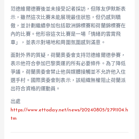
范德維爾德賽後並未接受記者採訪，但隊友伊默斯表
示，雖然這次比賽未能展現最佳狀態，但仍感到驕
傲，並計劃繼續參加包括歐洲錦標賽和荷蘭錦標賽在
內的比賽。他形容這次比賽是一場「情緒的雲霄飛
車」，並表示對場地和周圍氛圍感到滿意。
面對外界的質疑，荷蘭奧委會支持范德維爾德參賽，
表示他符合參加巴黎奧運的所有必要條件。為了降低
爭議，荷蘭奧委會禁止他與媒體接觸並不允許他入住
選手村。國際奧委會則表示，該組織無權阻止荷蘭派
出符合資格的運動員。
出處
https://www.ettoday.net/news/20240805/2791104.h
tm