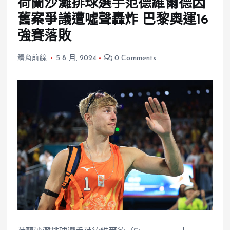
荷蘭沙灘排球選手范德維爾德因
舊案爭議遭噓聲轟炸 巴黎奧運16
強賽落敗
體育前線
5 8 月, 2024
0 Comments