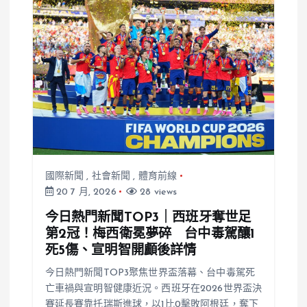
國際新聞
,
社會新聞
,
體育前線
20 7 月, 2026
28 views
今日熱門新聞TOP3｜西班牙奪世足
第2冠！梅西衛冕夢碎 台中毒駕釀1
死5傷、宣明智開顱後詳情
今日熱門新聞TOP3聚焦世界盃落幕、台中毒駕死
亡車禍與宣明智健康近況。西班牙在2026世界盃決
賽延長賽靠托瑞斯進球，以1比0擊敗阿根廷，奪下