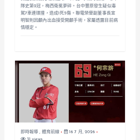
隊史第2冠，梅西衛冕夢碎。台中豐原發生疑似毒
駕7車連環撞，造成1死5傷。聯電榮譽副董事長宣
明智則因顱內出血接受開顱手術，家屬透露目前病
情穩定。
即時報導
,
體育前線
16 7 月, 2026
31 views