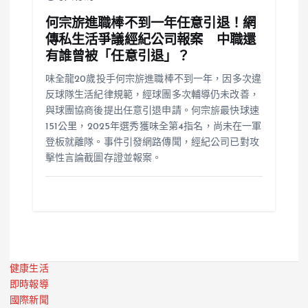
何宗旂進職棒不到一年任意引退！網
傳私生活爭議經紀公司報案 中職還
有誰曾被「任意引退」？
味全龍20歲投手何宗旂進職棒不到一年，因多次違
反球隊生活紀律規範，經球團多次輔導仍未改善，
與球團協商後提出任意引退申請。何宗旂最快球速
151公里，2025年選秀獲味全第4指名，尚未在一軍
登板就離隊。事件引發網路傳聞，經紀公司已對攻
擊性言論截圖存證並報案。
健康生活
即時報導
國際新聞