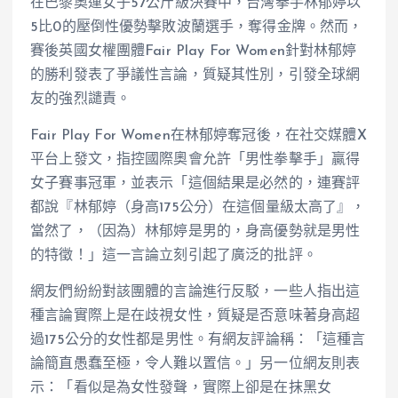
在巴黎奧運女子57公斤級決賽中，台灣拳手林郁婷以
5比0的壓倒性優勢擊敗波蘭選手，奪得金牌。然而，
賽後英國女權團體Fair Play For Women針對林郁婷
的勝利發表了爭議性言論，質疑其性別，引發全球網
友的強烈譴責。
Fair Play For Women在林郁婷奪冠後，在社交媒體X
平台上發文，指控國際奧會允許「男性拳擊手」贏得
女子賽事冠軍，並表示「這個結果是必然的，連賽評
都說『林郁婷（身高175公分）在這個量級太高了』，
當然了，（因為）林郁婷是男的，身高優勢就是男性
的特徵！」這一言論立刻引起了廣泛的批評。
網友們紛紛對該團體的言論進行反駁，一些人指出這
種言論實際上是在歧視女性，質疑是否意味著身高超
過175公分的女性都是男性。有網友評論稱：「這種言
論簡直愚蠢至極，令人難以置信。」另一位網友則表
示：「看似是為女性發聲，實際上卻是在抹黑女