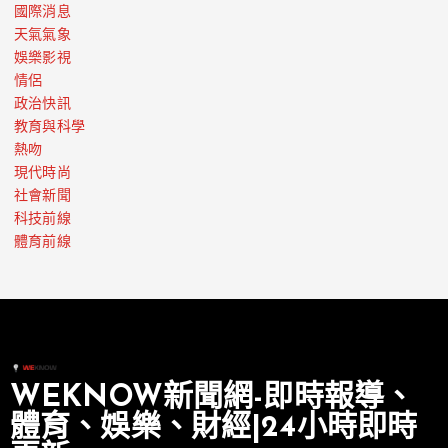
國際消息
天氣氣象
娛樂影視
情侶
政治快訊
教育與科學
熱吻
現代時尚
社會新聞
科技前線
體育前線
WEKNOW新聞網-即時報導、
體育、娛樂、財經|24小時即時