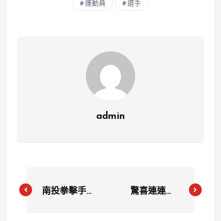
運動員
選手
admin
南投拳擊手甘
驚喜連連！
家葳巴黎奧運
「麟洋配」勇