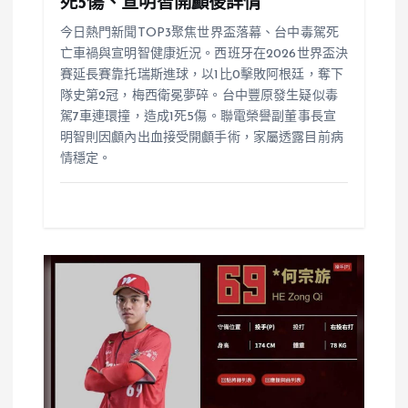
死5傷、宣明智開顱後詳情
今日熱門新聞TOP3聚焦世界盃落幕、台中毒駕死
亡車禍與宣明智健康近況。西班牙在2026世界盃決
賽延長賽靠托瑞斯進球，以1比0擊敗阿根廷，奪下
隊史第2冠，梅西衛冕夢碎。台中豐原發生疑似毒
駕7車連環撞，造成1死5傷。聯電榮譽副董事長宣
明智則因顱內出血接受開顱手術，家屬透露目前病
情穩定。