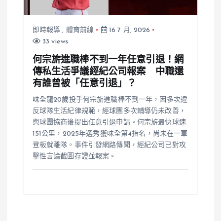
即時報導
,
體育前線
16 7 月, 2026
33 views
何宗旂進職棒不到一年任意引退！網
傳私生活爭議經紀公司報案 中職還
有誰曾被「任意引退」？
味全龍20歲投手何宗旂進職棒不到一年，因多次違
反球隊生活紀律規範，經球團多次輔導仍未改善，
與球團協商後提出任意引退申請。何宗旂最快球速
151公里，2025年選秀獲味全第4指名，尚未在一軍
登板就離隊。事件引發網路傳聞，經紀公司已對攻
擊性言論截圖存證並報案。