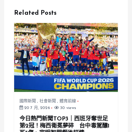
止步16強，家
奪巴黎奧運金
鄉鄉親滿分讚
牌，王齊麟曬
Related Posts
揚
甜蜜「女友專
屬照」引發婚
訊猜測
國際新聞
,
社會新聞
,
體育前線
20 7 月, 2026
30 views
今日熱門新聞TOP3｜西班牙奪世足
第2冠！梅西衛冕夢碎 台中毒駕釀1