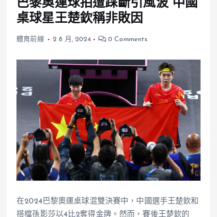
巴黎奧運球拍遭踩斷引風波 中國
桌球星王楚欽稱非敗因
體育前線
2 8 月, 2024
0 Comments
在2024巴黎奧運桌球混雙決賽中，中國選手王楚欽和
搭檔孫影莎以4比2奪得金牌。然而，賽後王楚欽的