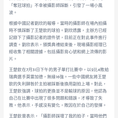
「奪冠球拍」不幸被攝影師踩斷，引發了一場小風
波。
根據中國記者劉欣的報導，當時的攝影師在場內拍攝
時不慎踩斷了王楚欽的球拍。劉欣透露，主辦方已經
記錄下了攝影記者的證件號，目前正在對此事件進行
調查。劉欣表示，頒獎典禮結束後，現場攝影經理已
經收集了相關證據，包括攝影背心號和網上流傳的影
片。
王楚欽在7月31日下午的男子單打比賽中，以2比4敗給
瑞典選手莫雷加德，無緣16強。一些中國網友將王楚
欽的失利歸咎於主拍被踩斷後換用副拍上場。對此，
王楚欽強調，球拍的更換並不是輸球的原因，他認為
自己在比賽中出現了很多問題和錯誤，才導致了失
敗。他表示，手感沒有變化，敗因在於自己的發揮。
王楚欽曾表示，「攝影師踩壞了我的拍子，當時他們