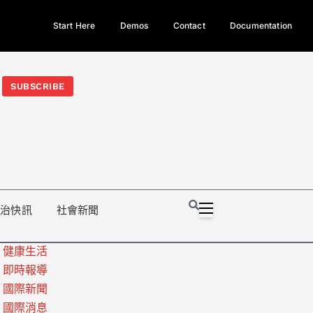
Start Here
Demos
Contact
Documentation
今日熱門新聞TOP3｜西拉雅族正式成第17個原住民族、立院電競
光電場回扣
法審查爆衝突、跨國運毒案重判12年
地方利益輸
SUBSCRIBE
政治快訊
社會新聞
健康生活
即時報導
國際新聞
國際消息