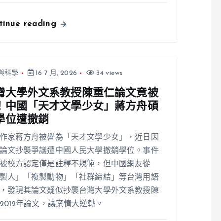
tinue reading
與科學
16 7 月, 2026
34 views
灣大學外文系教授陳重仁論文竟被
！中國「天才文學少女」蔣方舟碩
學位遭撤銷
作家蔣方舟被譽為「天才文學少女」，近日因
論文抄襲爭議遭中國人民大學撤銷學位。事件
被校方認定僅是註釋不規範，但中國網友從
製人」「複製動物」「社群締結」等台灣用語
，發現其論文疑似抄襲台灣大學外文系教授陳
2012年論文，讓案情大逆轉。