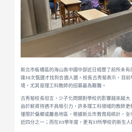
新北市板橋區的海山高中國中部近日經歷了前所未有
達32次甄選才找到合適人選。校長古秀菊表示，目
境，尤其是理工科教師的招募最為艱難。
古秀菊校長坦言，少子化問題對學校的影響越來越大
由於薪資待遇不具吸引力，許多理工科領域的教師更
僅限於偏鄉或離島地區，根據新北市教育局統計，全市
近四分之一；而在113學年度，更有37所學校的新生人