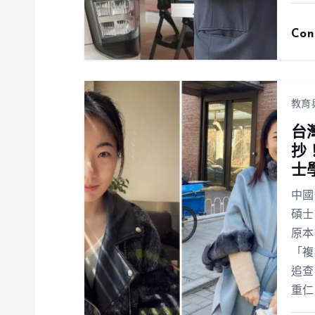
Con
教育
台
抄
士
中國
碩士
原本
「複
追查
重仁