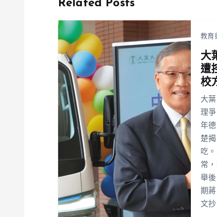
Related Posts
教育
大
遭
校
大葉
理爭
年德
楚揭
吃。
常，
舉後
期蔣
文抄