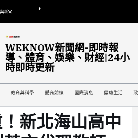
O與新官
翁曉玲喊刪陸委會1295萬媒宣費惹議 梁文傑回「只能靠嘴巴」
藍綠延燒地方宣傳預算戰
WEKNOW新聞網-即時報
導、體育、娛樂、財經|24小
時即時更新
教育與科學
體育前線
國際消息
健康生活
重！新北海山高中