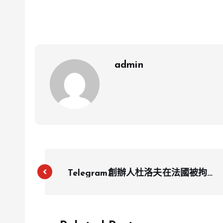
admin
Telegram創辦人杜洛夫在法國被拘
留：面臨最高20年監禁，多位科技巨
頭聲援