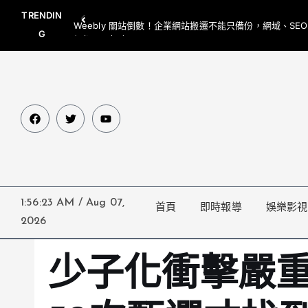
TRENDIN
Weebly 關站倒數！企業網站搬遷不能只備份，網域、SE
G
網都要一起處理
1:56:24 AM
/
Aug 07,
首頁
即時報導
娛樂影視
2026
少子化衝擊嚴