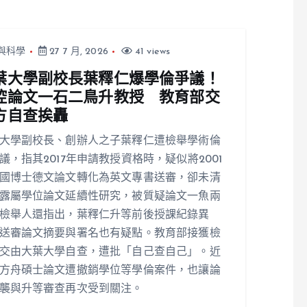
與科學
27 7 月, 2026
41 views
葉大學副校長葉釋仁爆學倫爭議！
控論文一石二鳥升教授 教育部交
方自查挨轟
大學副校長、創辦人之子葉釋仁遭檢舉學術倫
議，指其2017年申請教授資格時，疑似將2001
國博士德文論文轉化為英文專書送審，卻未清
露屬學位論文延續性研究，被質疑論文一魚兩
檢舉人還指出，葉釋仁升等前後授課紀錄異
送審論文摘要與署名也有疑點。教育部接獲檢
交由大葉大學自查，遭批「自己查自己」。近
方舟碩士論文遭撤銷學位等學倫案件，也讓論
襲與升等審查再次受到關注。