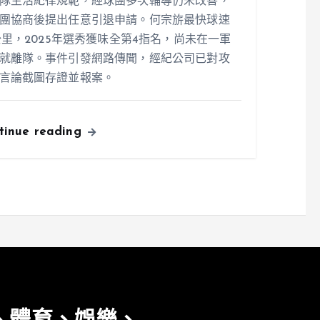
隊生活紀律規範，經球團多次輔導仍未改善，
團協商後提出任意引退申請。何宗旂最快球速
1公里，2025年選秀獲味全第4指名，尚未在一軍
就離隊。事件引發網路傳聞，經紀公司已對攻
言論截圖存證並報案。
tinue reading