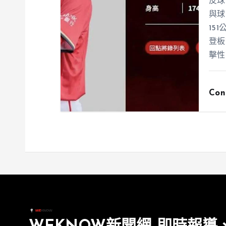
反球
與球
15
登板
擊性
Con