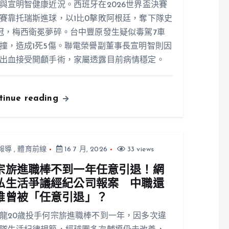
與宣明智健康近況。西班牙在2026世界盃決賽
賽靠托瑞斯進球，以1比0擊敗阿根廷，奪下隊史
冠，梅西衛冕夢碎。台中豐原發生疑似毒駕7車
撞，造成1死5傷。聯電榮譽副董事長宣明智則因
出血接受開顱手術，家屬透露目前病情穩定。
tinue reading
報導
,
體育前線
16 7 月, 2026
33 views
宗旂進職棒不到一年任意引退！網
私生活爭議經紀公司報案 中職還
誰曾被「任意引退」？
龍20歲投手何宗旂進職棒不到一年，因多次違