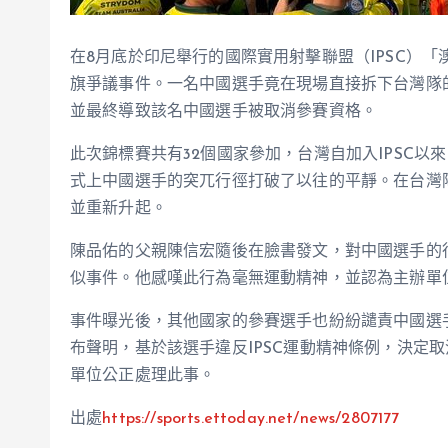
在8月底於印尼舉行的國際實用射擊聯盟（IPSC）
旗爭議事件。一名中國選手竟在現場直接拆下台灣隊
並最終導致該名中國選手被取消參賽資格。
此次錦標賽共有32個國家參加，台灣自加入IPSC以
式上中國選手的突兀行徑打破了以往的平靜。在台灣
並重新升起。
陳品佑的父親陳信宏隨後在臉書發文，對中國選手的
似事件。他感嘆此行為毫無運動精神，並認為主辦單
事件曝光後，其他國家的參賽選手也紛紛譴責中國選
布聲明，基於該選手違反IPSC運動精神條例，決定
單位公正處理此事。
出處
https://sports.ettoday.net/news/2807177