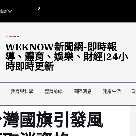
O與新官
翁曉玲喊刪陸委會1295萬媒宣費惹議 梁文傑回「只能靠嘴巴」
藍綠延燒地方宣傳預算戰
WEKNOW新聞網-即時報
導、體育、娛樂、財經|24小
時即時更新
教育與科學
體育前線
國際消息
健康生活
台灣國旗引發風