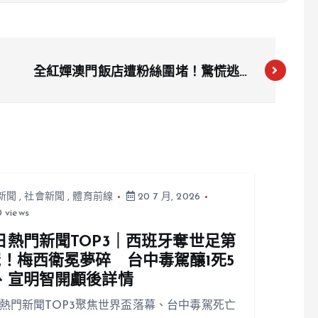
全紅嬋澳門飯店遭粉絲圍堵！驚慌逃入
廁所哭泣，畫面失控引熱議
新聞
,
社會新聞
,
體育前線
20 7 月, 2026
 views
日熱門新聞TOP3｜西班牙奪世足第
冠！梅西衛冕夢碎 台中毒駕釀1死5
、宣明智開顱後詳情
熱門新聞TOP3聚焦世界盃落幕、台中毒駕死亡