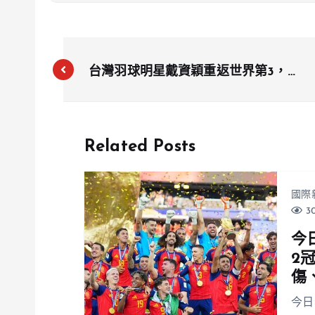
台灣羽球明星戴資穎重返世界第3，周
天成創年度最佳排名
Related Posts
國際
30
今
2
傷
今日