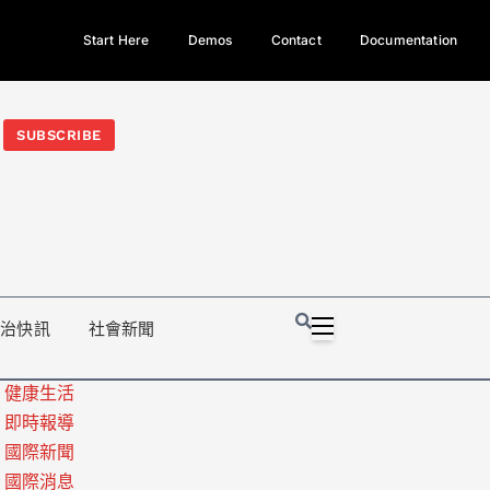
Start Here
Demos
Contact
Documentation
今日熱門新聞TOP3｜西拉雅族正式成第17個原住民族、立院電競
光電場回扣
法審查爆衝突、跨國運毒案重判12年
地方利益輸
SUBSCRIBE
政治快訊
社會新聞
健康生活
即時報導
國際新聞
國際消息