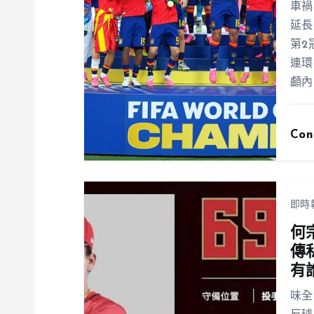
車禍
延長
第2
連環
顱內
Con
即時
何
傳
有
味全