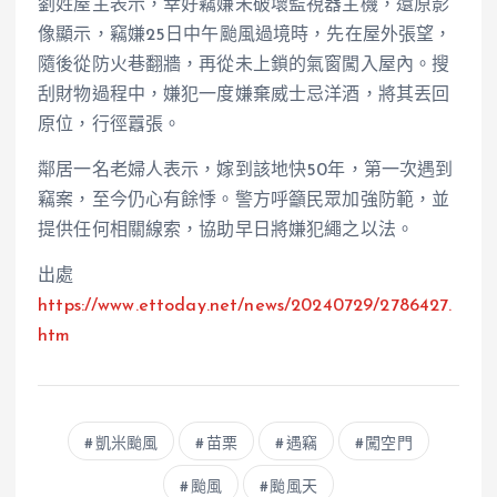
劉姓屋主表示，幸好竊嫌未破壞監視器主機，還原影
像顯示，竊嫌25日中午颱風過境時，先在屋外張望，
隨後從防火巷翻牆，再從未上鎖的氣窗闖入屋內。搜
刮財物過程中，嫌犯一度嫌棄威士忌洋酒，將其丟回
原位，行徑囂張。
鄰居一名老婦人表示，嫁到該地快50年，第一次遇到
竊案，至今仍心有餘悸。警方呼籲民眾加強防範，並
提供任何相關線索，協助早日將嫌犯繩之以法。
出處
https://www.ettoday.net/news/20240729/2786427.
htm
凱米颱風
苗栗
遇竊
闖空門
颱風
颱風天