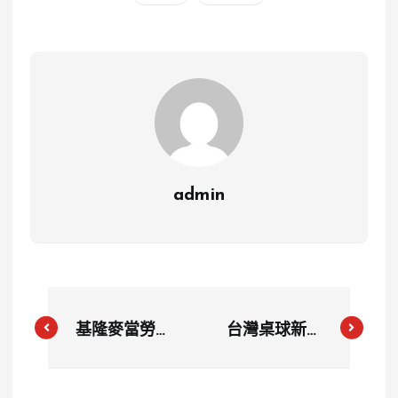
admin
基隆麥當勞驚
台灣桌球新星
魂夜！36歲
高承睿巴黎奧
男子因店員態
運初亮相勇闖