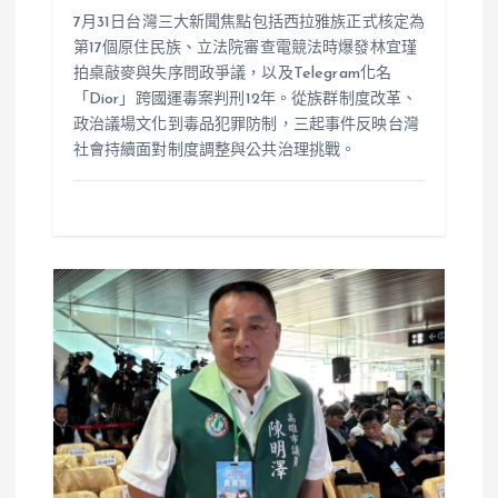
7月31日台灣三大新聞焦點包括西拉雅族正式核定為
第17個原住民族、立法院審查電競法時爆發林宜瑾
拍桌敲麥與失序問政爭議，以及Telegram化名
「Dior」跨國運毒案判刑12年。從族群制度改革、
政治議場文化到毒品犯罪防制，三起事件反映台灣
社會持續面對制度調整與公共治理挑戰。