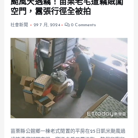
颱風天遇竊！苗栗老宅遭竊賊闖
空門，囂張行徑全被拍
社會新聞
29 7 月, 2024
0 Comments
苗栗縣公館鄉一棟老式閒置的平房在25日凱米颱風過