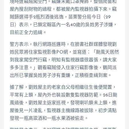
境時遭竊賊闖空門。竊嫌未戴口罩掩飾，整個爬窗和
屋內搜刮財物的過程，都被屋內監視器拍攝下來。竊
賊篩選得手2瓶烈酒後逃逸，苗栗警分局今日（29
日）表示，已鎖定轄區內一名40歲的吳姓男子涉嫌，
目前正全力追緝。
警方表示，執行網路巡邏時，在臉書社群媒體發現劉
姓民眾將住家監視影像PO網，並寫道：「颱風天居然
到我家闖空門行竊，明知有監視器還很囂張，請大家
多多注意。」觀看竊賊侵入住家行竊影像後，鶴岡派
出所已掌握吳姓男子涉有重嫌，正積極查緝到案。
據了解，劉姓屋主的老家自父母相繼往生後便閒置，
平常有上鎖，屋內外也裝設數隻監視器防範。26日颱
風過後，劉姓屋主返家巡視，發現喇叭鎖未上鎖，進
屋後見一片凌亂，監視器主機線路被拔除，初步清點
發現一瓶高粱酒和一瓶水果酒被偷走。