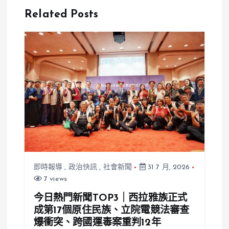
度失控咆哮，
16強：保持初
Related Posts
警方強制帶回
心，迎戰中國
派出所
強敵
即時報導
,
政治快訊
,
社會新聞
31 7 月, 2026
7 views
今日熱門新聞TOP3｜西拉雅族正式
成第17個原住民族、立院電競法審查
爆衝突、跨國運毒案重判12年