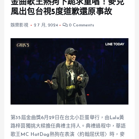
金曲歌王熱狗下跪求重唱！麥克
風出包台視5度道歉還原事故
娛樂影視
2 7 月, 2024
0 Comments
第35屆金曲獎6月29日在台北小巨蛋舉行，由Lulu黃
路梓茵獨挑大樑擔任典禮主持人。典禮過程中，華語
歌王MC HotDog熱狗在表演〈約翰屈伏塔〉時，麥