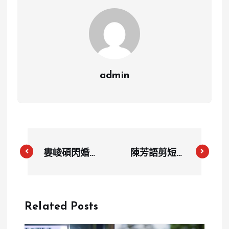
admin
婁峻碩閃婚登
陳芳語剪短髮
記時間公開！
變身俏皮小女
五堅情沒解散
人！網友讚
他曝缺席香港
爆：超好看
Related Posts
沙灘音樂節內