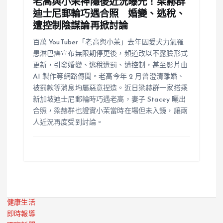
老高與小茉神隱後近況曝光！梁赫群
迪士尼郵輪巧遇合照 婚變、逃稅、
遭控制陰謀論再掀討論
百萬 YouTuber「老高與小茉」去年因愛犬力氣罹
患淋巴癌宣布無限期停更後，頻道改以不露臉形式
更新，引發婚變、逃稅遭罰、遭控制，甚至影片由
AI 製作等網路傳聞。老高今年 2 月曾澄清離婚、
被罰款等消息均屬惡意捏造。近日梁赫群一家搭乘
新加坡迪士尼郵輪時巧遇老高，妻子 Stacey 曬出
合照，梁赫群也證實小茉當時在場但未入鏡，讓兩
人近況再度受到討論。
健康生活
即時報導