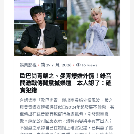
幕
娛樂影視
29 7 月, 2026
18 views
歐巴尚青嚴之、曼青爆婚外情！錄音
間激戰傳聞震撼樂壇 本人認了：確
實犯錯
台語樂團「歐巴尚青」爆出團員婚外情風波，嚴之
與曼青遭媒體報導疑似自2024年起發展不倫戀，甚
至傳出在錄音間有親密行為遭抓包，引發樂壇震
驚。經紀公司回應表示，爆料內容與事實有出入；
不過嚴之承認自己在婚姻上確實犯錯，已與妻子協