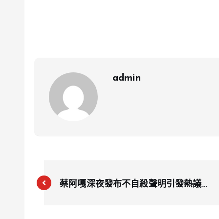
admin
蔡阿嘎深夜發布不自殺聲明引發熱議，
影片5小時破86萬觀看