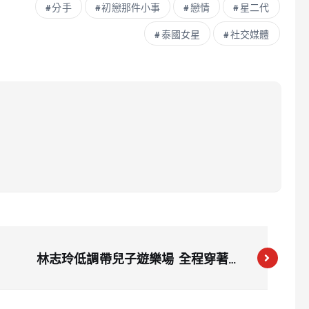
分手
初戀那件小事
戀情
星二代
泰國女星
社交媒體
林志玲低調帶兒子遊樂場 全程穿著哆
啦A夢上衣牛仔褲