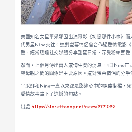
泰國知名女星平采娜因出演電影《初戀那件小事》而走
代男星Nine交往。這對螢幕情侶曾合作過愛情電影
愛，經常透過社交媒體分享甜蜜日常，深受粉絲喜愛
然而，上個月傳出兩人感情生變的消息，4日Nine正
與母親之間的關係是主要原因。這對螢幕情侶的分手
平采娜和Nine一直以來都是影迷心中的絕佳搭檔，
愛情故事畫下了遺憾的句點。
出處
https://star.ettoday.net/news/2771022