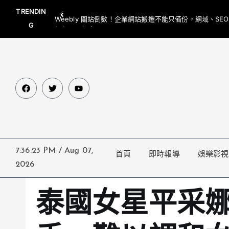
TRENDIN
Weebly 關站倒數！企業網站搬遷不能只備份，網域、SE
G
網都要一起處理
7:36:24 PM
/
Aug 07,
首頁
即時報導
娛樂影視
2026
泰國女星平采娜