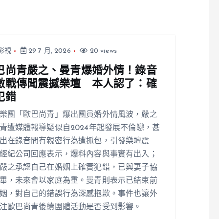
影視
29 7 月, 2026
20 views
巴尚青嚴之、曼青爆婚外情！錄音
激戰傳聞震撼樂壇 本人認了：確
犯錯
樂團「歐巴尚青」爆出團員婚外情風波，嚴之
青遭媒體報導疑似自2024年起發展不倫戀，甚
出在錄音間有親密行為遭抓包，引發樂壇震
經紀公司回應表示，爆料內容與事實有出入；
嚴之承認自己在婚姻上確實犯錯，已與妻子協
畢，未來會以家庭為重。曼青則表示已結束前
姻，對自己的錯誤行為深感抱歉。事件也讓外
注歐巴尚青後續團體活動是否受到影響。