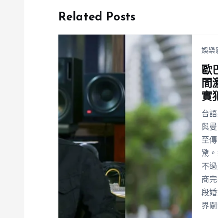
Related Posts
娛樂
歐
間
實
台語
與曼
至傳
驚。
不過
商完
段婚
界關