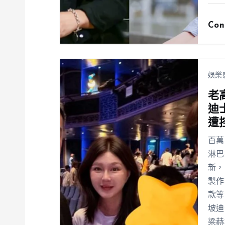
Con
娛樂
老
迪
遭
百萬
淋巴
新，
製作
款等
坡迪
梁赫