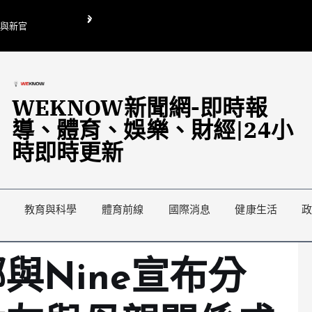
O與新官
翁曉玲喊刪陸委會1295萬媒宣費惹議 梁文傑回「只能靠嘴巴」
藍綠延燒地方宣傳預算戰
WEKNOW新聞網-即時報
導、體育、娛樂、財經|24小
時即時更新
教育與科學
體育前線
國際消息
健康生活
與Nine宣布分