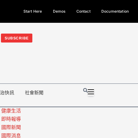
Start Here
Demos
Contact
Documentation
今日熱門新聞TOP3｜西拉雅族正式成第17個原住民族、立院電競
光電場回扣
法審查爆衝突、跨國運毒案重判12年
地方利益輸
SUBSCRIBE
政治快訊
社會新聞
健康生活
即時報導
國際新聞
國際消息