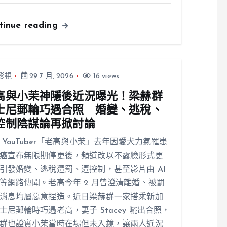
tinue reading
影視
29 7 月, 2026
16 views
高與小茉神隱後近況曝光！梁赫群
士尼郵輪巧遇合照 婚變、逃稅、
控制陰謀論再掀討論
 YouTuber「老高與小茉」去年因愛犬力氣罹患
癌宣布無限期停更後，頻道改以不露臉形式更
引發婚變、逃稅遭罰、遭控制，甚至影片由 AI
等網路傳聞。老高今年 2 月曾澄清離婚、被罰
消息均屬惡意捏造。近日梁赫群一家搭乘新加
士尼郵輪時巧遇老高，妻子 Stacey 曬出合照，
群也證實小茉當時在場但未入鏡，讓兩人近況