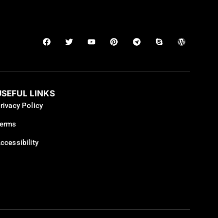
USEFUL LINKS
rivacy Policy
erms
ccessibility