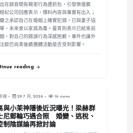
出在錄音間有親密行為遭抓包，引發樂壇震
經紀公司回應表示，爆料內容與事實有出入；
嚴之承認自己在婚姻上確實犯錯，已與妻子協
畢，未來會以家庭為重。曼青則表示已結束前
姻，對自己的錯誤行為深感抱歉。事件也讓外
注歐巴尚青後續團體活動是否受到影響。
tinue reading
影視
29 7 月, 2026
16 views
高與小茉神隱後近況曝光！梁赫群
士尼郵輪巧遇合照 婚變、逃稅、
控制陰謀論再掀討論