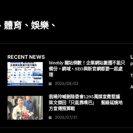
、體育、娛樂、
RECENT NEWS
Weebly 關站倒數！企業網站搬遷不能只
P
備份，網域、SEO與新官網都要一起處
理
T
2026/08/03
A
翁曉玲喊刪陸委會1295萬媒宣費惹議
梁文傑回「只能靠嘴巴」 藍綠延燒地
方宣傳預算戰
2026/07/31