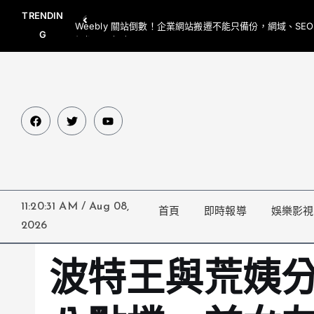
TRENDIN
Weebly 關站倒數！企業網站搬遷不能只備份，網域、SE
G
網都要一起處理
11:20:32 AM
/
Aug 08,
首頁
即時報導
娛樂影視
2026
波特王與荒姨