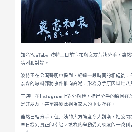
知名YouTuber波特王日前宣布與女友荒姨分手，
猜測和討論。
波特王在公開聲明中提到，經過一段時間的相處後，
泰森的爆料卻將事件推向高潮，形容分手原因堪比八
荒姨則在Instagram上對外解釋，指出分手的原
是好朋友，甚至將彼此視為家人的重要存在。
雖然已經分手，但荒姨的大方態度令人讚嘆，她公開
早日找到真正的幸福。這樣的舉動受到網友的一致稱