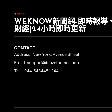
WEKNOW新聞網-即時報導
財經|24小時即時更新
CONTACT
Address: New York, Avenue Street
Email: support@blazethemes.com
Tel: +944-5484451244