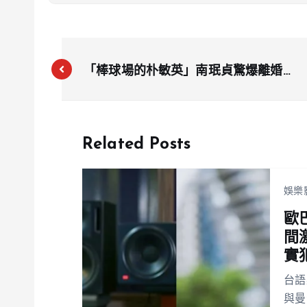
「棒球場的朴敏英」南珉貞驚爆離婚！
公開吐露內心煎熬
Related Posts
娛樂
歐
間
實
台語
與曼