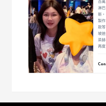
百萬
淋巴
新，
製作
款等
坡迪
梁赫
再度
Con