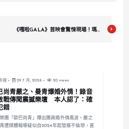
《嘎啦GALA》首映會驚悚現場！瑪菲
司遇見紅色斗篷邪教徒，嚇呆全場
影視
29 7 月, 2026
20 views
巴尚青嚴之、曼青爆婚外情！錄音
激戰傳聞震撼樂壇 本人認了：確
犯錯
樂團「歐巴尚青」爆出團員婚外情風波，嚴之
青遭媒體報導疑似自2024年起發展不倫戀，甚