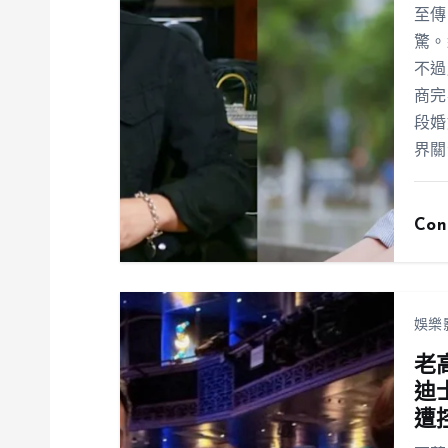
至傳
驚。
不過
商完
段婚
界關
Con
娛樂
老
迪
遭