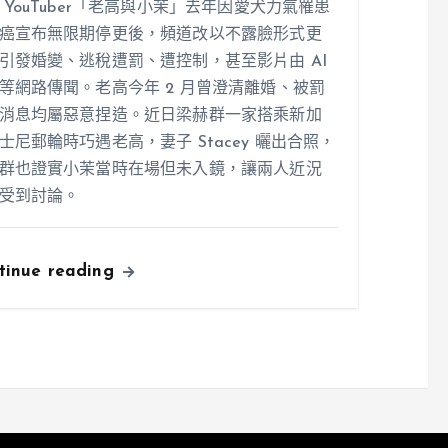
 YouTuber「老高與小茉」去年因愛犬力氣罹患
癌宣布無限期停更後，頻道改以不露臉形式更
引發婚變、逃稅遭罰、遭控制，甚至影片由 AI
等網路傳聞。老高今年 2 月曾澄清離婚、被罰
消息均屬惡意捏造。近日梁赫群一家搭乘新加
士尼郵輪時巧遇老高，妻子 Stacey 曬出合照，
群也證實小茉當時在場但未入鏡，讓兩人近況
受到討論。
tinue reading