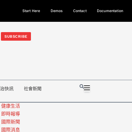
Start Here
Demos
Contact
Documentation
今日熱門新聞TOP3｜西拉雅族正式成第17個原住民族、立院電競
光電場回扣
法審查爆衝突、跨國運毒案重判12年
地方利益輸
SUBSCRIBE
政治快訊
社會新聞
健康生活
即時報導
國際新聞
國際消息