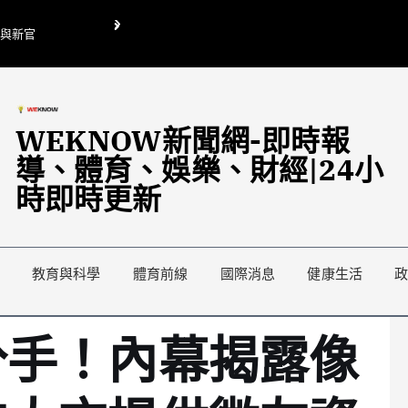
O與新官
翁曉玲喊刪陸委會1295萬媒宣費惹議 梁文傑回「只能靠嘴巴」
藍綠延燒地方宣傳預算戰
WEKNOW新聞網-即時報
導、體育、娛樂、財經|24小
時即時更新
教育與科學
體育前線
國際消息
健康生活
分手！內幕揭露像