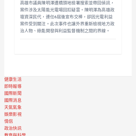
高雄市議員陳明澤遭橋頭地檢署搜索並帶回偵訊，
案件涉及太陽能光電場回扣疑雲。陳明澤為高雄政
壇資深民代，連任6屆後宣布交棒，卻因光電利益
案件受到關注。此次事件也讓外界重新檢視地方政
治人物、綠能開發與利益監督機制之間的界線。
健康生活
即時報導
國際新聞
國際消息
天氣氣象
娛樂影視
情侶
政治快訊
教育與科學