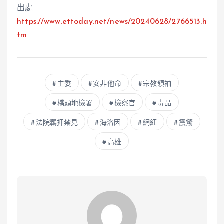
出處
https://www.ettoday.net/news/20240628/
2766513
.h
tm
主委
安非他命
宗教領袖
橋頭地檢署
檢察官
毒品
法院羈押禁見
海洛因
網紅
震驚
高雄