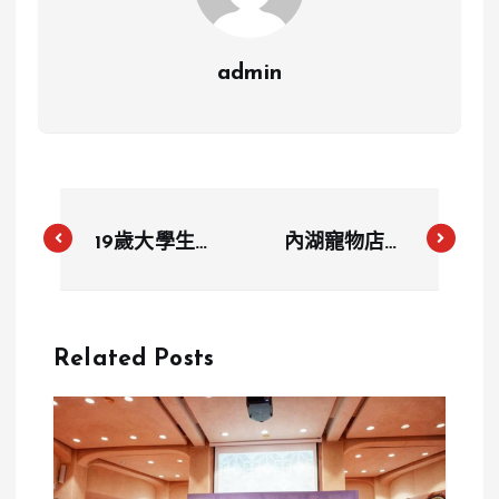
admin
19歲大學生震
內湖寵物店老
撼獅子會！趙
闆輕生爭議！
翊云成台灣最
修繕陽台交換
年輕會長引爆
同意書纏鬥羅
Related Posts
網友熱議
生門