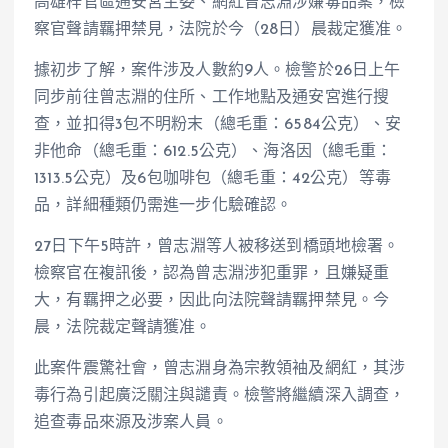
高雄梓官區通安宮主委、網紅曾志淵涉嫌毒品案，檢
察官聲請羈押禁見，法院於今（28日）晨裁定獲准。
據初步了解，案件涉及人數約9人。檢警於26日上午
同步前往曾志淵的住所、工作地點及通安宮進行搜
查，並扣得3包不明粉末（總毛重：6584公克）、安
非他命（總毛重：612.5公克）、海洛因（總毛重：
1313.5公克）及6包咖啡包（總毛重：42公克）等毒
品，詳細種類仍需進一步化驗確認。
27日下午5時許，曾志淵等人被移送到橋頭地檢署。
檢察官在複訊後，認為曾志淵涉犯重罪，且嫌疑重
大，有羈押之必要，因此向法院聲請羈押禁見。今
晨，法院裁定聲請獲准。
此案件震驚社會，曾志淵身為宗教領袖及網紅，其涉
毒行為引起廣泛關注與譴責。檢警將繼續深入調查，
追查毒品來源及涉案人員。