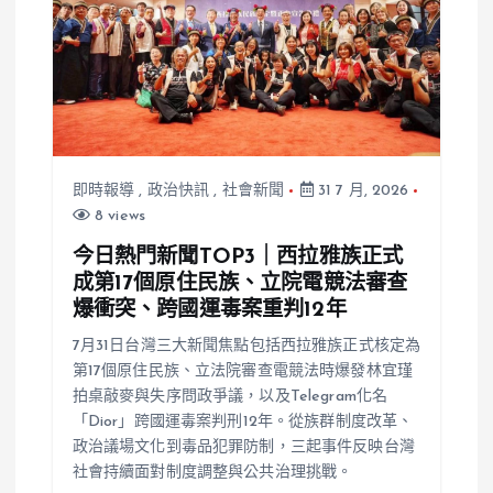
即時報導
,
政治快訊
,
社會新聞
31 7 月, 2026
8 views
今日熱門新聞TOP3｜西拉雅族正式
成第17個原住民族、立院電競法審查
爆衝突、跨國運毒案重判12年
7月31日台灣三大新聞焦點包括西拉雅族正式核定為
第17個原住民族、立法院審查電競法時爆發林宜瑾
拍桌敲麥與失序問政爭議，以及Telegram化名
「Dior」跨國運毒案判刑12年。從族群制度改革、
政治議場文化到毒品犯罪防制，三起事件反映台灣
社會持續面對制度調整與公共治理挑戰。