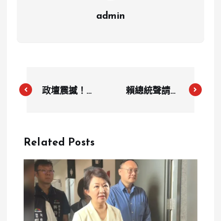
admin
政壇震撼！第
賴總統聲請釋
三勢力男性政
憲反對國會擴
要遭家暴，妻
權 藍批「毀
子竟用剪刀威
憲」
Related Posts
脅