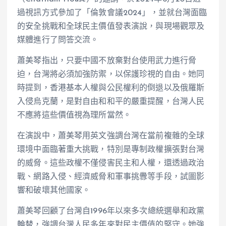
過視訊方式參加了「倫敦會議2024」，並就台灣面臨
的安全挑戰和全球民主價值發表演說，與現場觀眾及
媒體進行了問答交流。
蕭美琴指出，只要中國不放棄對台使用武力進行脅
迫，台灣將必須加強防禦，以保護珍視的自由。她同
時提到，香港基本人權與公民權利的倒退以及俄羅斯
入侵烏克蘭，是對自由和和平的嚴重提醒，台灣人民
不應將這些價值視為理所當然。
在演說中，蕭美琴用英文強調台灣在當前複雜的全球
環境中面臨著重大挑戰，特別是專制政權擴張對台灣
的威脅。這些政權不僅侵害民主和人權，還透過政治
戰、網路入侵、經濟威脅和軍事挑釁等手段，試圖影
響和破壞其他國家。
蕭美琴回顧了台灣自1996年以來多次總統選舉和政黨
輪替，強調台灣人民多年來對民主價值的堅守。她強