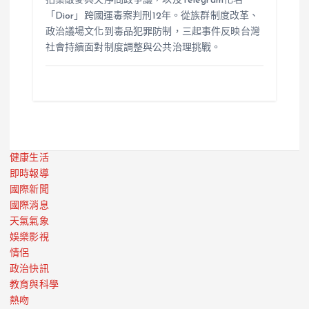
拍桌敲麥與失序問政爭議，以及Telegram化名
「Dior」跨國運毒案判刑12年。從族群制度改革、
政治議場文化到毒品犯罪防制，三起事件反映台灣
社會持續面對制度調整與公共治理挑戰。
健康生活
即時報導
國際新聞
國際消息
天氣氣象
娛樂影視
情侶
政治快訊
教育與科學
熱吻