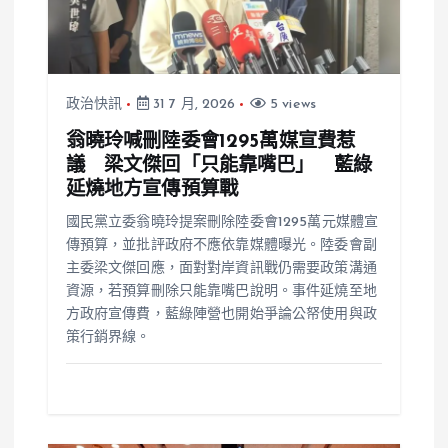
政治快訊
31 7 月, 2026
5 views
翁曉玲喊刪陸委會1295萬媒宣費惹
議 梁文傑回「只能靠嘴巴」 藍綠
延燒地方宣傳預算戰
國民黨立委翁曉玲提案刪除陸委會1295萬元媒體宣
傳預算，並批評政府不應依靠媒體曝光。陸委會副
主委梁文傑回應，面對對岸資訊戰仍需要政策溝通
資源，若預算刪除只能靠嘴巴說明。事件延燒至地
方政府宣傳費，藍綠陣營也開始爭論公帑使用與政
策行銷界線。