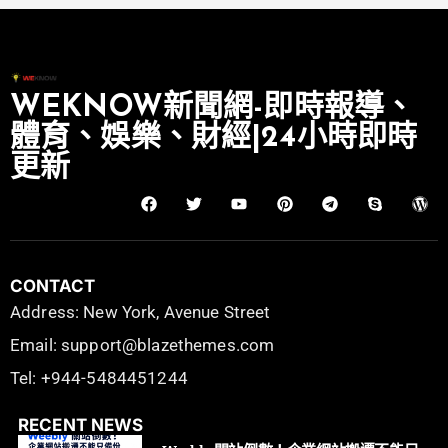
WEKNOW新聞網-即時報導、
體育、娛樂、財經|24小時即時
更新
CONTACT
Address: New York, Avenue Street
Email: support@blazethemes.com
Tel: +944-5484451244
RECENT NEWS