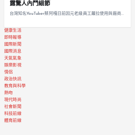
露驚人內鬥細節
台灣知名YouTuber蔡阿嘎日前因元老級員工蘿拉使用與廠商…
健康生活
即時報導
國際新聞
國際消息
天氣氣象
娛樂影視
情侶
政治快訊
教育與科學
熱吻
現代時尚
社會新聞
科技前線
體育前線