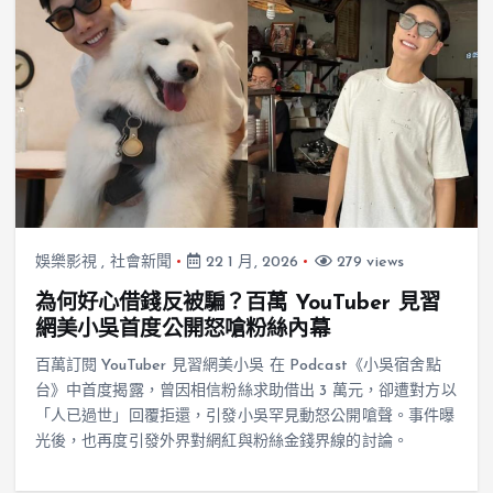
娛樂影視
,
社會新聞
22 1 月, 2026
279 views
為何好心借錢反被騙？百萬 YouTuber 見習
網美小吳首度公開怒嗆粉絲內幕
百萬訂閱 YouTuber 見習網美小吳 在 Podcast《小吳宿舍點
台》中首度揭露，曾因相信粉絲求助借出 3 萬元，卻遭對方以
「人已過世」回覆拒還，引發小吳罕見動怒公開嗆聲。事件曝
光後，也再度引發外界對網紅與粉絲金錢界線的討論。