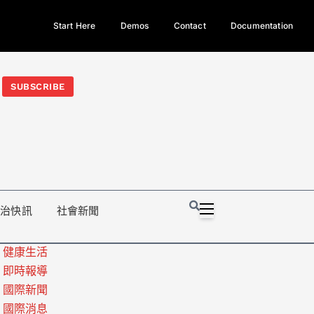
Start Here
Demos
Contact
Documentation
今日熱門新聞TOP3｜西拉雅族正式成第17個原住民族、立院電競
光電場回扣
法審查爆衝突、跨國運毒案重判12年
地方利益輸
SUBSCRIBE
政治快訊
社會新聞
健康生活
即時報導
國際新聞
國際消息