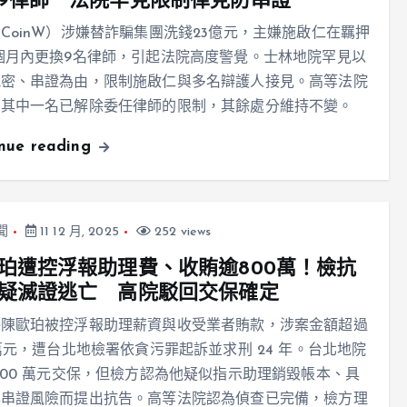
9律師 法院罕見限制律見防串證
CoinW）涉嫌替詐騙集團洗錢23億元，主嫌施啟仁在羈押
個月內更換9名律師，引起法院高度警覺。士林地院罕見以
洩密、串證為由，限制施啟仁與多名辯護人接見。高等法院
銷其中一名已解除委任律師的限制，其餘處分維持不變。
inue reading
聞
11 12 月, 2025
252 views
珀遭控浮報助理費、收賄逾800萬！檢抗
疑滅證逃亡 高院駁回交保確定
委陳歐珀被控浮報助理薪資與收受業者賄款，涉案金額超過
 萬元，遭台北地檢署依貪污罪起訴並求刑 24 年。台北地院
500 萬元交保，但檢方認為他疑似指示助理銷毀帳本、具
與串證風險而提出抗告。高等法院認為偵查已完備，檢方理