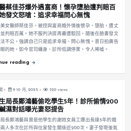
醫蔡佳芬爆外遇富商！懷孕墮胎遭判賠百
她發文怒嗆：追求幸福問心無愧
科美女醫師蔡佳芬，被控與富商婚外情後懷孕、墮胎，遭丈
告並判賠百萬。她不服判決提再審遭駁回，隨後在臉書發文
司法不公，強調自己只是追求幸福、問心無愧。昔日拍廣告
亮眼的她，如今官司纏身、診所低調停業，令人唏噓。
inue reading
聞
9 10 月, 2025
320 views
生局長鄭鴻藝偷吃學生5年！診所偷情200
鹹濕對話曝光妻怒提告
局長鄭鴻藝與曾是他學生的謝姓女員工爆出長達5年的婚
兩人多次在診所與住家發生關係近200次。妻子發現後氣