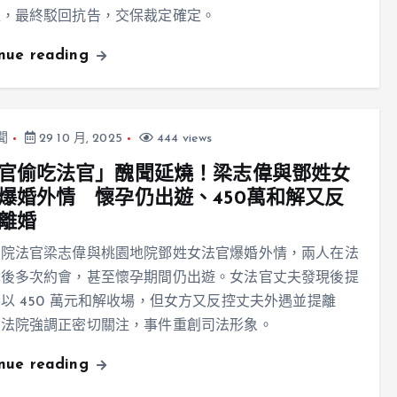
足，最終駁回抗告，交保裁定確定。
inue reading
聞
29 10 月, 2025
444 views
官偷吃法官」醜聞延燒！梁志偉與鄧姓女
爆婚外情 懷孕仍出遊、450萬和解又反
離婚
法院法官梁志偉與桃園地院鄧姓女法官爆婚外情，兩人在法
識後多次約會，甚至懷孕期間仍出遊。女法官丈夫發現後提
以 450 萬元和解收場，但女方又反控丈夫外遇並提離
司法院強調正密切關注，事件重創司法形象。
inue reading