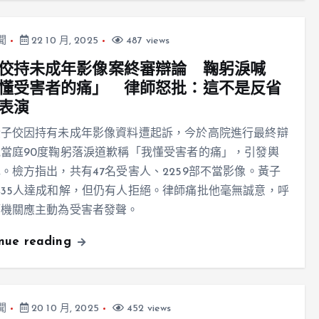
聞
22 10 月, 2025
487 views
佼持未成年影像案終審辯論 鞠躬淚喊
懂受害者的痛」 律師怒批：這不是反省
表演
黃子佼因持有未成年影像資料遭起訴，今於高院進行最終辯
當庭90度鞠躬落淚道歉稱「我懂受害者的痛」，引發輿
。檢方指出，共有47名受害人、2259部不當影像。黃子
35人達成和解，但仍有人拒絕。律師痛批他毫無誠意，呼
管機關應主動為受害者發聲。
inue reading
聞
20 10 月, 2025
452 views