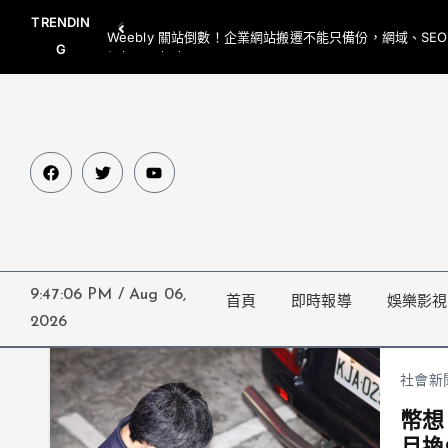
TRENDIN
Weebly 關站倒數！企業網站搬遷不能只備份，網域、SE
G
網都要一起處理
9:47:07 PM
/
Aug 06,
首頁
即時報導
娛樂影視
2026
社會新
幣想