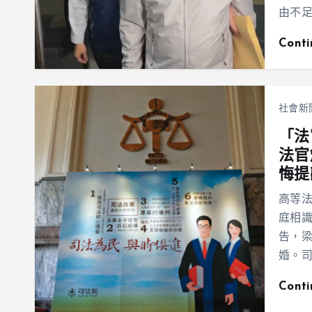
由不
Cont
社會新
「法
法官
悔提
高等
庭相
告，梁
婚。
Cont