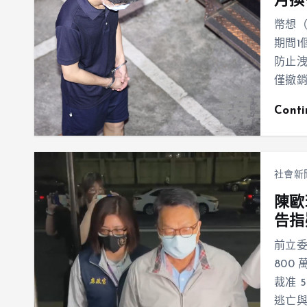
月換
幣想（
期間1
防止
僅撤
Cont
社會新
陳歐
告指
前立
800
裁准 
逃亡