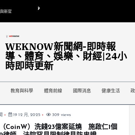
O與新官
翁曉玲喊刪陸委會1295萬媒宣費惹議 梁文傑回「只能靠嘴巴」
藍綠延燒地方宣傳預算戰
WEKNOW新聞網-即時報
導、體育、娛樂、財經|24小
時即時更新
教育與科學
體育前線
國際消息
健康生活
聞
19 12 月, 2025
309 views
（CoinW）洗錢23億案延燒 施啟仁1個