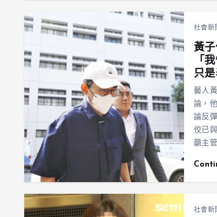
社會新
黃子
「我
只是
藝人
論，他
論反彈
佼已與
籲主
Cont
社會新