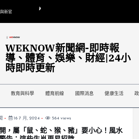
O與新官
翁曉玲喊刪陸委會1295萬媒宣費惹議 梁文傑回「只能靠嘴巴」
藍綠延燒地方宣傳預算戰
WEKNOW新聞網-即時報
導、體育、娛樂、財經|24小
時即時更新
教育與科學
體育前線
國際消息
健康生活
聞
16 7 月, 2024
564 views
開，屬「鼠、蛇、猴、豬」要小心！風水