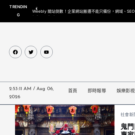
TRENDIN
Weebly 關站倒數！企業網站搬遷不能只備份，網域、SE
G
網都要一起處理
2:53:11 AM
/
Aug 06,
首頁
即時報導
娛樂影視
2026
社會新
鬼門