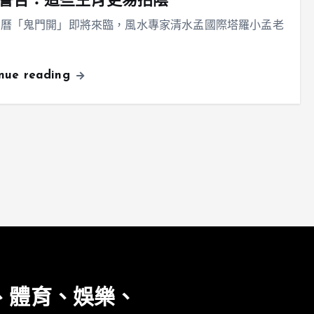
警告：這些生肖更易招陰
農曆「鬼門開」即將來臨，風水專家清水孟國際塔羅小孟老
inue reading
、體育、娛樂、