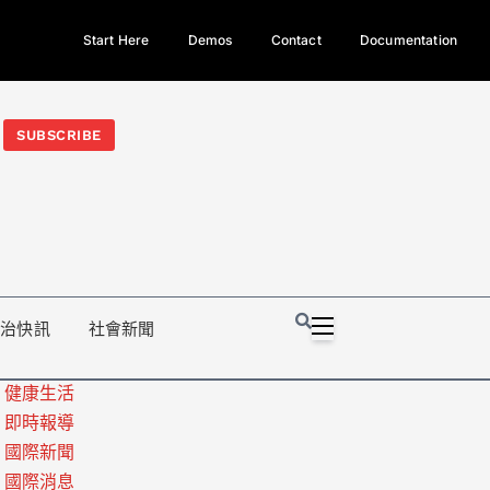
Start Here
Demos
Contact
Documentation
今日熱門新聞TOP3｜西拉雅族正式成第17個原住民族、立院電競
光電場回扣
法審查爆衝突、跨國運毒案重判12年
地方利益輸
SUBSCRIBE
政治快訊
社會新聞
健康生活
即時報導
國際新聞
國際消息