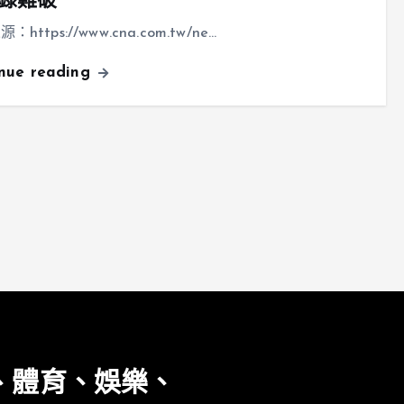
錄難破
https://www.cna.com.tw/ne…
inue reading
、體育、娛樂、