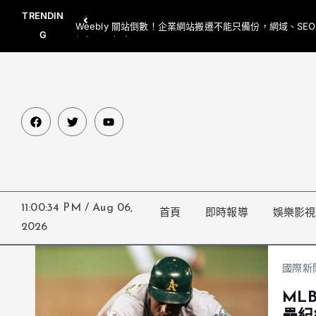
TRENDIN
Weebly 關站倒數！企業網站搬遷不能只備份，網域、SE
G
網都要一起處理
11:00:34 PM
/
Aug 06,
首頁
即時報導
娛樂影視
2026
國際新
ML