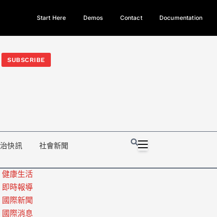
Start Here
Demos
Contact
Documentation
今日熱門新聞TOP3｜西拉雅族正式成第17個原住民族、立院電競
光電場回扣
法審查爆衝突、跨國運毒案重判12年
地方利益輸
SUBSCRIBE
政治快訊
社會新聞
健康生活
即時報導
國際新聞
國際消息