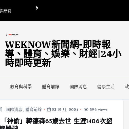
O與新官
翁曉玲喊刪陸委會1295萬媒宣費惹議 梁文傑回「只能靠嘴巴」
藍綠延燒地方宣傳預算戰
WEKNOW新聞網-即時報
導、體育、娛樂、財經|24小
時即時更新
教育與科學
體育前線
國際消息
健康生活
聞
,
國際消息
,
體育前線
23 12 月, 2024
596 views
B「神偷」韓德森65歲去世 生涯1406次盜