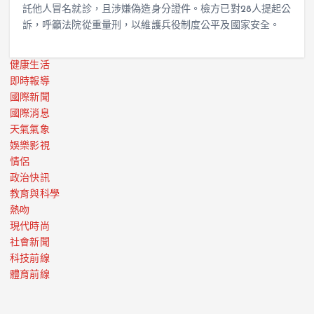
託他人冒名就診，且涉嫌偽造身分證件。檢方已對28人提起公
訴，呼籲法院從重量刑，以維護兵役制度公平及國家安全。
健康生活
即時報導
國際新聞
國際消息
天氣氣象
娛樂影視
情侶
政治快訊
教育與科學
熱吻
現代時尚
社會新聞
科技前線
體育前線