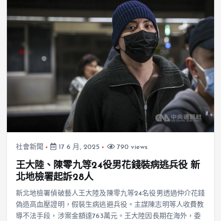
社會新聞
17 6 月, 2025
790 views
王大陸、陳零九等24役男花錢裝病逃兵役 新
北地檢署起訴28人
新北地檢署偵破藝人王大陸及陳零九等24名役男透過仲介花錢
偽造高血壓證明，假裝生病逃避兵役。主謀陳志明等人收費教
導不法手段，涉案金額達763萬元。王大陸因長期在海外，委