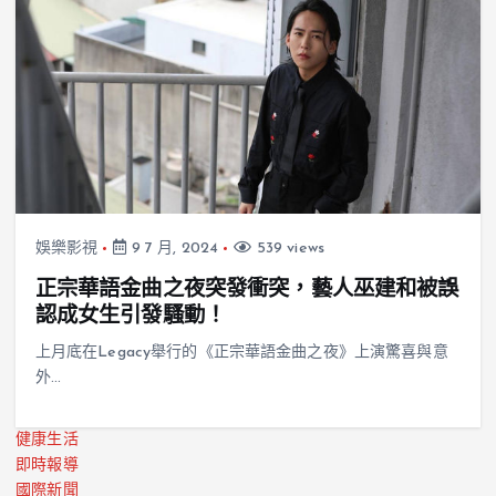
娛樂影視
9 7 月, 2024
539 views
正宗華語金曲之夜突發衝突，藝人巫建和被誤
認成女生引發騷動！
上月底在Legacy舉行的《正宗華語金曲之夜》上演驚喜與意
外…
健康生活
即時報導
國際新聞