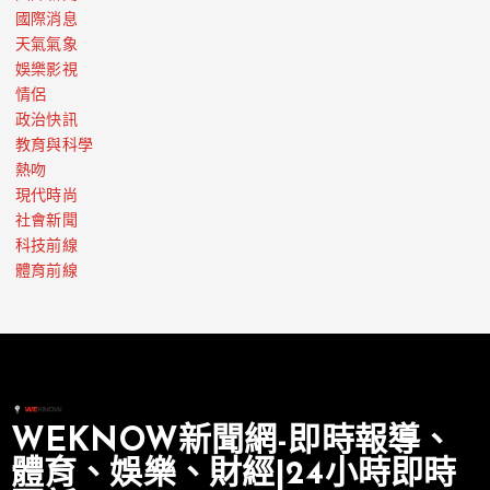
國際消息
天氣氣象
娛樂影視
情侶
政治快訊
教育與科學
熱吻
現代時尚
社會新聞
科技前線
體育前線
WEKNOW新聞網-即時報導、
體育、娛樂、財經|24小時即時